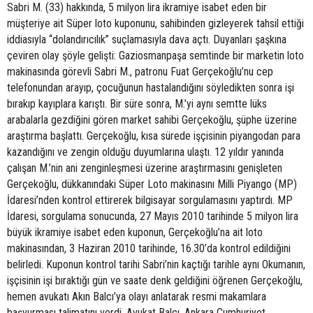
Sabri M. (33) hakkında, 5 milyon lira ikramiye isabet eden bir
müşteriye ait Süper loto kuponunu, sahibinden gizleyerek tahsil ettiği
iddiasıyla “dolandırıcılık” suçlamasıyla dava açtı. Duyanları şaşkına
çeviren olay şöyle gelişti: Gaziosmanpaşa semtinde bir marketin loto
makinasında görevli Sabri M., patronu Fuat Gerçekoğlu’nu cep
telefonundan arayıp, çocuğunun hastalandığını söyledikten sonra işi
bırakıp kayıplara karıştı. Bir süre sonra, M.’yi aynı semtte lüks
arabalarla gezdiğini gören market sahibi Gerçekoğlu, şüphe üzerine
araştırma başlattı. Gerçekoğlu, kısa sürede işçisinin piyangodan para
kazandığını ve zengin olduğu duyumlarına ulaştı. 12 yıldır yanında
çalışan M.’nin ani zenginleşmesi üzerine araştırmasını genişleten
Gerçekoğlu, dükkanındaki Süper Loto makinasını Milli Piyango (MP)
İdaresi’nden kontrol ettirerek bilgisayar sorgulamasını yaptırdı. MP
İdaresi, sorgulama sonucunda, 27 Mayıs 2010 tarihinde 5 milyon lira
büyük ikramiye isabet eden kuponun, Gerçekoğlu’na ait loto
makinasından, 3 Haziran 2010 tarihinde, 16.30’da kontrol edildiğini
belirledi. Kuponun kontrol tarihi Sabri’nin kaçtığı tarihle aynı Okumanın,
işçisinin işi bıraktığı gün ve saate denk geldiğini öğrenen Gerçekoğlu,
hemen avukatı Akın Balcı’ya olayı anlatarak resmi makamlara
başvurması talimatını verdi. Avukat Balcı, Ankara Cumhuriyet