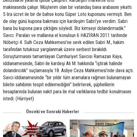
benzinlikte yıkama işinde çalışırım. Kardeşim markette loto
makinasında çalışır. Müşterim olan bir vatandaş bana arabasını yıkattı.
5 lira ücret ile bir de bahse konu Süper Loto kuponunu vermişti. Ben
de olay günü kupona bakması için kardeşim Sabri’ye verdim. Sabri
bana bu kupona para çıktığını söyledi. Biz kimseyi dolandırmadık.”
Savcı: Paraları ve mallarına el konulsun 6 HAZİRAN 2011 tarihinde
Nöbetçi 4. Sulh Ceza Mahkemesi’ne sevk edilen Sabri M., hakim
tarafından tutuksuz yargılanmak üzere serbest bırakıldı.
Soruşturmasını tamamlayan Cumhuriyet Savcısı Ramazan Kaya,
iddianamesinde, Sabri ile kardeşi Ali M. hakkında “iştirak halinde
dolandırıcılık” suçlamasıyla 18. Asliye Ceza Mahkemesi’nde dava açtı.
Savcı iddianamesinde “bir yıldır tüm aramalara rağmen bulunamayan
biletin sahibinin tespit edilemediğini” belirterek, şüphelilerin
hesaplarında bulunan nakit para ile mal varlıklarına tedbir konulmasını
istedi. (Hürriyet)
Önceki ve Sonraki Haberler