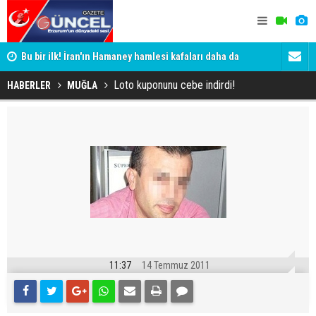
Bu bir ilk! İran'ın Hamaney hamlesi kafaları daha da
Erzurum'da 
karıştırdı
Loto kuponunu cebe indirdi!
HABERLER
MUĞLA
11:37
14 Temmuz 2011