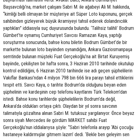
Başsavcılığı’na, market çalışanı Sabri M. ile ağabeyi Ali M. hakkında,
“kimliği belli olmayan bir müşteriye ait Süper Loto kuponunu, gerçek
sahibinden gizleyerek büyük ikramiyeyi tahsil ederek dolandırıcılık
yaptıkları” iddiasıyla suç duyurusunda bulundu. ‘Talihsiz talihli’ Bodrum
Gümbet’te oynamış Cumhuriyet Savcısı Ramazan Kaya, yaptığı
soruşturma sonucunda, bahse konu biletin Bodrum Gümbet’de bir
markette bulunan loto bayiinden oynandığını, Ankara Gaziosmanpaşa
semtinde bulunan müşteki Fuat Gerçekoğlu’na ait Birtat Kuruyemiş
bayiinde, çekilişten bir hafta sonra, 3 Haziran 2010 tarihinde okutulup
kontrol edildiğini, 6 Haziran 2010 tarihinde ise adı geçen şüphelilerin
Vakıflar Bankası’ndan 4 milyon 798 bin 666 lira parayı tahsil ettiklerini
tespit etti. Savcı Kaya, o tarihte Bodrum’da olduğunu beyan eden
şüphelinin ve kardeşinin cep telefonu kayıtlarını Türk Telekom’dan
istedi. Bahse konu tarihlerde şüphelelilerin Bodrum’da değil,
Ankara’da oldukları ortaya çıktı. Olaydan bir yıl sonra savcının
talimatıyla gözaltına alınan Sabri M. tutuksuz yargılanıyor. Önce beyaz
sonra siyah Mercedes ile gördüm MARKET sahibi Fuat
Gerçekoğlu’nun iddialarıysa şöyle: “Sabri telefonla arayıp ‘Abi çocuğu
hastaneye kaldırmışlar gitmem lazım’ dedi. ‘Bekle ben geleyim sen