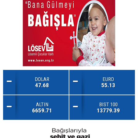
DOLAR
EURO
47.68
55.13
ALTIN
BIST 100
6659.71
13779.39