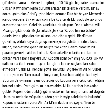
git’ dedim. Ama beklemeden gitmişti. 10-15 gün hiç haber alamadım.
Sincan Kaymakamlığı’na durumu anlatan bir dilekçe verdim. Bir ay
sonra işçim olan Sabri’yi yine bizim semtte lüks bir beyaz Mercedes
içinde gördüm. Birkaç gün sonra bu kez siyah Mercedesle görünce
araştırma yaptım. Sabri’nin kendisine de ulaştım. Önce ‘Abime Milli
Piyango çıktı’ dedi. Başka arkadaşlara da ‘Köyde hazine bulduk’
demiş. İyice şüphelendim aklıma loto cihazı geldi. Bir dümen
çevrilmiş olabilir diye düşünüp makinayı sorgulattım. Bahse konu
kupon, marketime gelen bir müşteriye aittir. Benim amacım bu
paranın gerçek sahibini bulmak. Bu markette o tarihlerde kupon
okutan varsa bana başvursun.” Kuponu abim oynamış SORUŞTURMA
safhasında ifadelerine başvurulan şüphelilerse suçlamaları kabul
etmediler. Sabri M., kendini şöyle savundu: “Ağabeyim Ali M. Süper
Loto oynamış. Tam olarak bilmiyorum, fakat hatırladığım kadarıyla
Bodrum’da oynamış. Bana getirdiğinde kupona para çıkıp çıkmadığını
kontrol ettim. Para çıkmıştı, parayı abim Ali ile beraber bankadan
çektik. Kupon iddia edildiği gibi müştekinin bir müşterisine ait değildir.
Hatta bu nedenle müşteki bizden para isteyip tehditlerde bulundu.”
Kuponu müşterim verdi ABİ Ali M.’nin ifadesi ise şöyle: “Ben bir