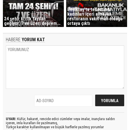
Beşiktaş'ta tesettürlü
kadınları içeri almayan
24 şehir kritik faydan
restoranın vakıf malı olduğu
geçiyor, 7 ve üzeri deprem...
ortaya çıktı
HABERE
YORUM KAT
UYARI:
Küfür, hakaret, rencide edici cümleler veya imalar, inançlara saldırı
içeren, imla kuralları ile yazılmamış,
Türkçe karakter kullanılmayan ve büyük harflerle yazılmış yorumlar