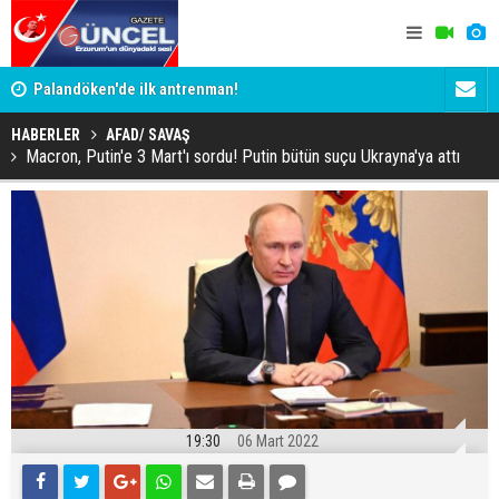
Palandöken'de ilk antrenman!
Kaptan Yum
HABERLER
AFAD/ SAVAŞ
Macron, Putin'e 3 Mart'ı sordu! Putin bütün suçu Ukrayna'ya attı
19:30
06 Mart 2022