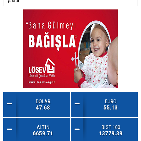
yarattı
DOLAR
EURO
47.68
55.13
ALTIN
BIST 100
6659.71
13779.39