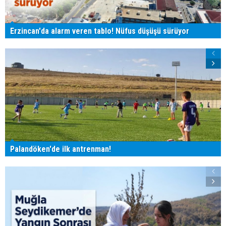
Erzincan'da alarm veren tablo! Nüfus düşüşü sürüyor
Palandöken'de ilk antrenman!