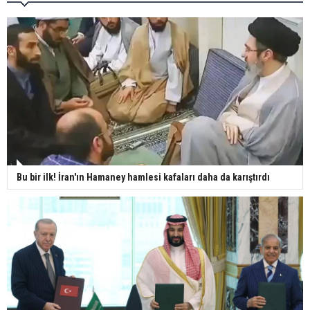
Bu bir ilk! İran'ın Hamaney hamlesi kafaları daha da karıştırdı