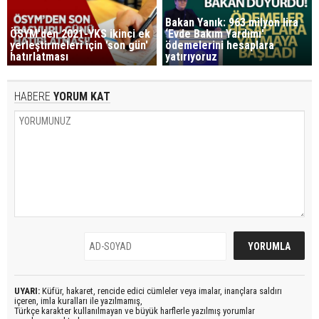
Bakan Yanık: 963 milyon lira
ÖSYM'den 2021-YKS ikinci ek
‘Evde Bakım Yardımı'
yerleştirmeleri için 'son gün'
ödemelerini hesaplara
hatırlatması
yatırıyoruz
HABERE
YORUM KAT
UYARI:
Küfür, hakaret, rencide edici cümleler veya imalar, inançlara saldırı
içeren, imla kuralları ile yazılmamış,
Türkçe karakter kullanılmayan ve büyük harflerle yazılmış yorumlar