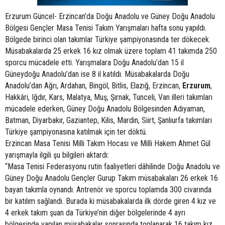
Erzurum Güncel- Erzincan’da Doğu Anadolu ve Güney Doğu Anadolu
Bölgesi Gençler Masa Tenisi Takım Yarışmaları hafta sonu yapıldı.
Bölgede birinci olan takımlar Türkiye şampiyonasında ter dökecek.
Müsabakalarda 25 erkek 16 kız olmak üzere toplam 41 takımda 250
sporcu mücadele etti. Yarışmalara Doğu Anadolu’dan 15 il
Güneydoğu Anadolu’dan ise 8 il katıldı. Müsabakalarda Doğu
Anadolu’dan Ağrı, Ardahan, Bingöl, Bitlis, Elazığ, Erzincan,
Erzurum
,
Hakkâri, Iğdır, Kars, Malatya, Muş, Şırnak, Tunceli, Van illeri takımları
mücadele ederken, Güney Doğu Anadolu Bölgesinden Adıyaman,
Batman, Diyarbakır, Gaziantep, Kilis, Mardin, Siirt, Şanlıurfa takımları
Türkiye şampiyonasına katılmak için ter döktü.
Erzincan Masa Tenisi Milli Takım Hocası ve Milli Hakem Ahmet Gül
yarışmayla ilgili şu bilgileri aktardı:
“Masa Tenisi Federasyonu rutin faaliyetleri dâhilinde Doğu Anadolu ve
Güney Doğu Anadolu Gençler Gurup Takım müsabakaları 26 erkek 16
bayan takımla oynandı. Antrenör ve sporcu toplamda 300 civarında
bir katılım sağlandı. Burada ki müsabakalarda ilk dörde giren 4 kız ve
4 erkek takım şuan da Türkiye’nin diğer bölgelerinde 4 ayrı
bölgesinde yapılan müsabakalar sonrasında toplanarak 16 takım kız