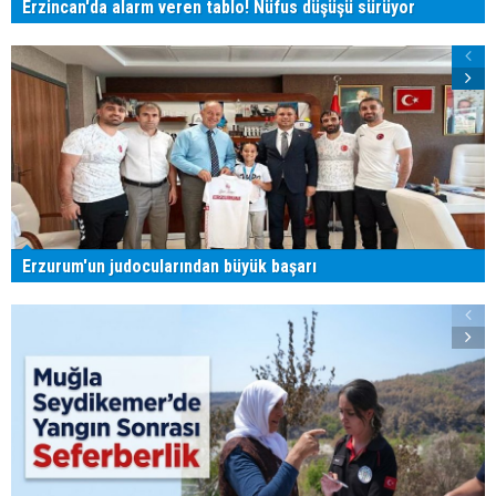
Erzincan'da alarm veren tablo! Nüfus düşüşü sürüyor
Erzurum'un judocularından büyük başarı