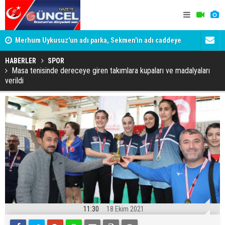
Merhum Uykusuz'un adı parka, Sekmen'in adı caddeye
Konuşanlar'
verildi
Gözaltına a
HABERLER
SPOR
Masa tenisinde dereceye giren takımlara kupaları ve madalyaları
verildi
11:30
18 Ekim 2021