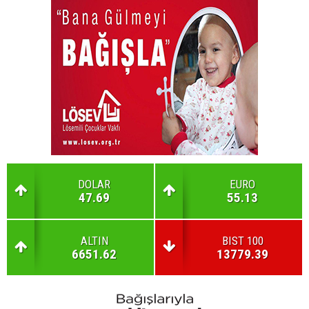
DOLAR
EURO
47.69
55.13
ALTIN
BIST 100
6651.62
13779.39