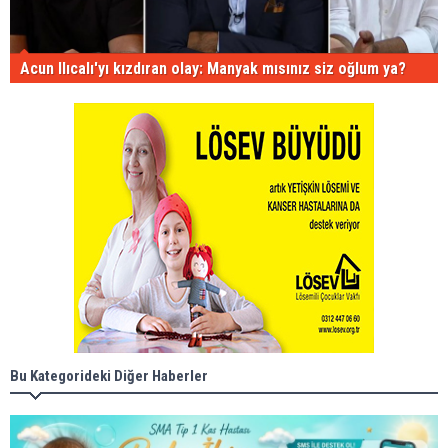
Acun Ilıcalı'yı kızdıran olay: Manyak mısınız siz oğlum ya?
Bu Kategorideki Diğer Haberler