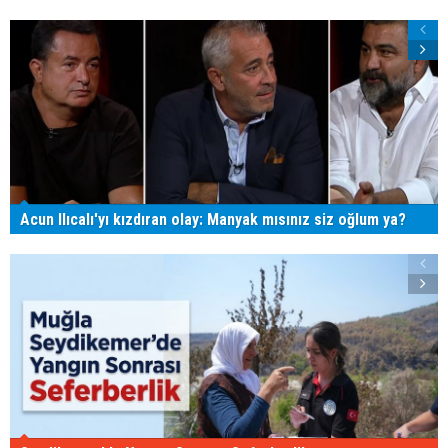
Acun Ilıcalı'yı kızdıran olay: Manyak mısınız siz oğlum ya?