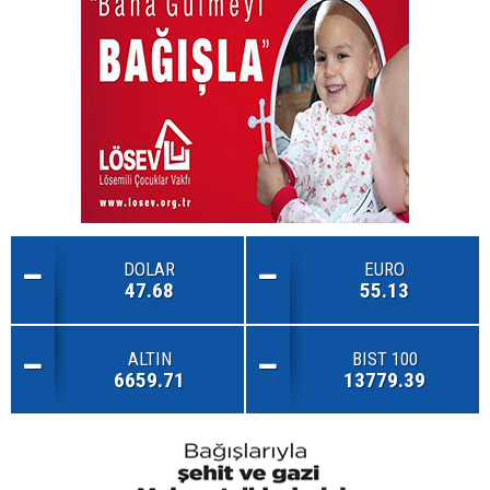
DOLAR
EURO
47.68
55.13
ALTIN
BIST 100
6659.71
13779.39