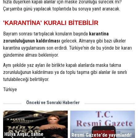
hızla düşerken kapalı alanlar için maske zorunluğu sürecek mi?
Çarşamba günü yapılacak toplantıda bu soruya yanıt aranacak.
'KARANTİNA' KURALI BİTEBİLİR
Bayram sonrası tartışılacak konuların başında
karantina
zorunluluğunun kaldırılması
gelecek. Almanya gibi bazı ülkeler
karantina uygulamasını son erdirdi. Türkiye'nin de bu yönde bir kararı
gündemine alması bekleniyor.
Aynı şekilde yaz ayları ile birlikte kapalı alanlarda maska takma
zorunluluğunun kaldırılması ya da toplu taşıma gibi alanlar ile sınırlı
tutulabileceği belirtiliyor.
Türkiye
Önceki ve Sonraki Haberler
Hülya Avşar, sahne
Resmi Gazete'de yayımlandı!