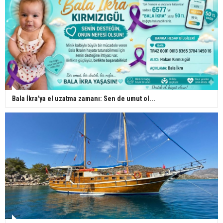
Bala İkra'ya el uzatma zamanı: Sen de umut ol...