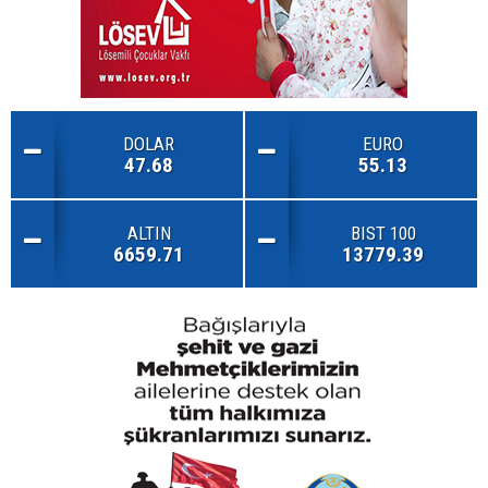
DOLAR
EURO
47.68
55.13
ALTIN
BIST 100
6659.71
13779.39