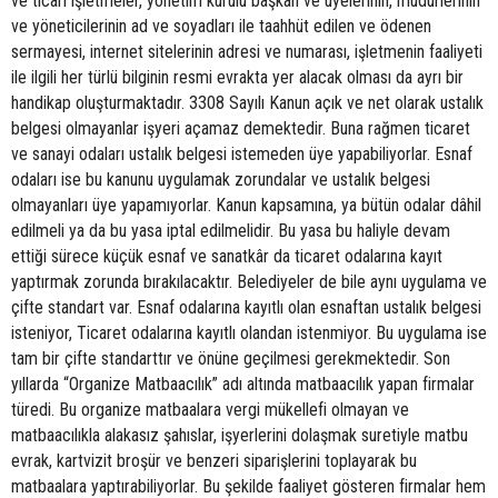
ve ticari işletmeler, yönetim kurulu başkan ve üyelerinin, müdürlerinin
ve yöneticilerinin ad ve soyadları ile taahhüt edilen ve ödenen
sermayesi, internet sitelerinin adresi ve numarası, işletmenin faaliyeti
ile ilgili her türlü bilginin resmi evrakta yer alacak olması da ayrı bir
handikap oluşturmaktadır. 3308 Sayılı Kanun açık ve net olarak ustalık
belgesi olmayanlar işyeri açamaz demektedir. Buna rağmen ticaret
ve sanayi odaları ustalık belgesi istemeden üye yapabiliyorlar. Esnaf
odaları ise bu kanunu uygulamak zorundalar ve ustalık belgesi
olmayanları üye yapamıyorlar. Kanun kapsamına, ya bütün odalar dâhil
edilmeli ya da bu yasa iptal edilmelidir. Bu yasa bu haliyle devam
ettiği sürece küçük esnaf ve sanatkâr da ticaret odalarına kayıt
yaptırmak zorunda bırakılacaktır. Belediyeler de bile aynı uygulama ve
çifte standart var. Esnaf odalarına kayıtlı olan esnaftan ustalık belgesi
isteniyor, Ticaret odalarına kayıtlı olandan istenmiyor. Bu uygulama ise
tam bir çifte standarttır ve önüne geçilmesi gerekmektedir. Son
yıllarda “Organize Matbaacılık” adı altında matbaacılık yapan firmalar
türedi. Bu organize matbaalara vergi mükellefi olmayan ve
matbaacılıkla alakasız şahıslar, işyerlerini dolaşmak suretiyle matbu
evrak, kartvizit broşür ve benzeri siparişlerini toplayarak bu
matbaalara yaptırabiliyorlar. Bu şekilde faaliyet gösteren firmalar hem