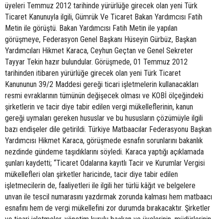
üyeleri Temmuz 2012 tarihinde yürürlüğe girecek olan yeni Türk
Ticaret Kanunuyla ilgili, Gümrük Ve Ticaret Bakan Yardımcısı Fatih
Metin ile görüştü. Bakan Yardımcısı Fatih Metin ile yapılan
görüşmeye, Federasyon Genel Başkanı Hüseyin Gürbüz, Başkan
Yardımcıları Hikmet Karaca, Ceyhun Geçtan ve Genel Sekreter
Tayyar Tekin hazır bulundular. Görüşmede, 01 Temmuz 2012
tarihinden itibaren yürürlüğe girecek olan yeni Türk Ticaret
Kanununun 39/2 Maddesi gereği ticari işletmelerin kullanacakları
resmi evraklarının tümünün değişecek olması ve KOBİ ölçeğindeki
şirketlerin ve tacir diye tabir edilen vergi mükelleflerinin, kanun
gereği uymaları gereken hususlar ve bu hususların çözümüyle ilgili
bazı endişeler dile getirildi. Türkiye Matbaacılar Federasyonu Başkan
Yardımcısı Hikmet Karaca, görüşmede esnafın sorunlarını bakanlık
nezdinde gündeme taşıdıklarını söyledi. Karaca yaptığı açıklamada
şunları kaydetti; “Ticaret Odalarına kayıtlı Tacir ve Kurumlar Vergisi
mükellefleri olan şirketler haricinde, tacir diye tabir edilen
işletmecilerin de, faaliyetleri ile ilgili her türlü kâğıt ve belgelere
unvan ile tescil numarasını yazdırmak zorunda kalması hem matbaacı
esnafını hem de vergi mükellefini zor durumda bırakacaktır. Şirketler