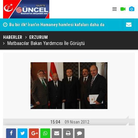
Bu bir ilk! İran'ın Hamaney hamlesi kafaları daha da
Erzurum'da 
karıştırdı
HABERLER
ERZURUM
Matbaacılar Bakan Yardımcısı İle Görüştü
15:04
09 Nisan 2012