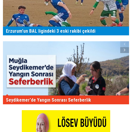
Erzurum'un BAL ligindeki 3 eski rakibi çekildi
Seydikemer'de Yangın Sonrası Seferberlik