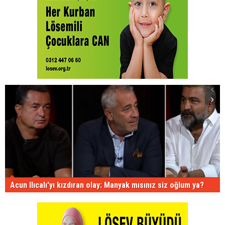
Acun Ilıcalı'yı kızdıran olay: Manyak mısınız siz oğlum ya?