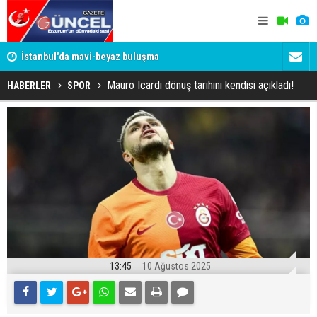
um
İstanbul'da mavi-beyaz buluşma
Erzurumspo
Mauro Icardi dönüş tarihini kendisi açıkladı!
HABERLER
SPOR
13:45
10 Ağustos 2025