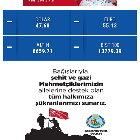
DOLAR
EURO
47.68
55.13
ALTIN
BIST 100
6659.71
13779.39