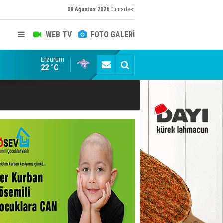
08 Ağustos 2026
Cumartesi
WEB TV
FOTO GALERİ
Erzurum
'Bot Hesap' Depremi: Memet Aca ve "Erzurum Cumhu
22 °C