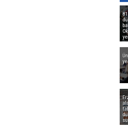
81
d
ba
Ok
ye
gö
Ün
ye
Er
al
ta
dü
sü