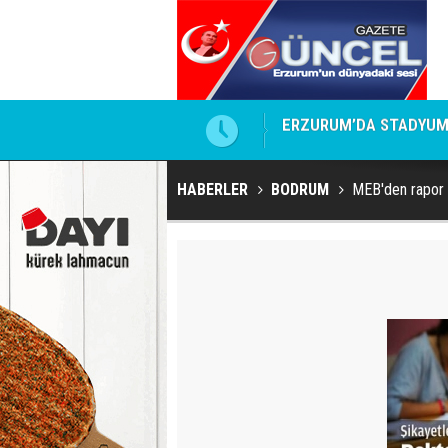
İ, ERTELENDİ Mİ?
Erzurumspor FK: Biraz s
HABERLER
BODRUM
MEB'den rapor i