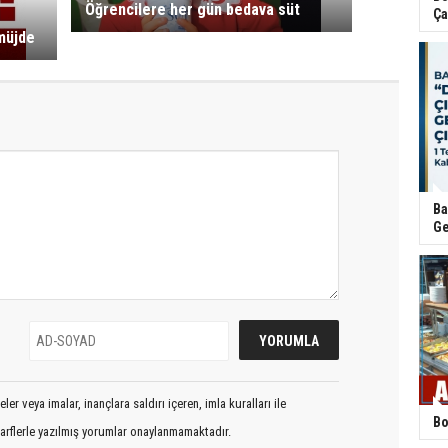
Öğrencilere her gün bedava süt
Ça
müjde
Ba
Ge
er veya imalar, inançlara saldırı içeren, imla kuralları ile
Bo
arflerle yazılmış yorumlar onaylanmamaktadır.