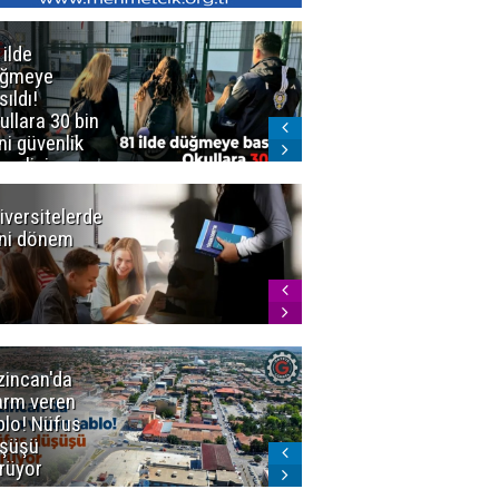
 ilde
Erzurum'da
üğmeye
Kürekle
sıldı!
işlenen
ullara 30 bin
vahşette karar
ni güvenlik
kesinleşti!
revlisi
Yargıtay
cezaları onadı
iversitelerde
Başkan
ni dönem
Sekmen'den
Tercih
Döneminde
Erzurum
Vurgusu
zincan'da
Meteoroloji
arm veren
uyardı!
blo! Nüfus
Doğu'ya yaz
şüşü
gelmeyecek
rüyor