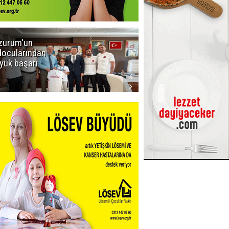
zurum'un
Amar süper
docularından
ligi seviyor!
yük başarı