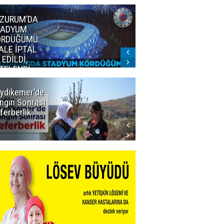
ZURUM’DA
Erzurum'un
TADYUM
judocularından
ÖRDÜĞÜMÜ:
büyük başarı
ALE İPTAL
 EDİLDİ,
TELENDİ
?
ydikemer'de
Muğla
ngın Sonrası
Büyükşehir
ferberlik
Tüm
İmkânlarıyla
Yangın
Sahasında