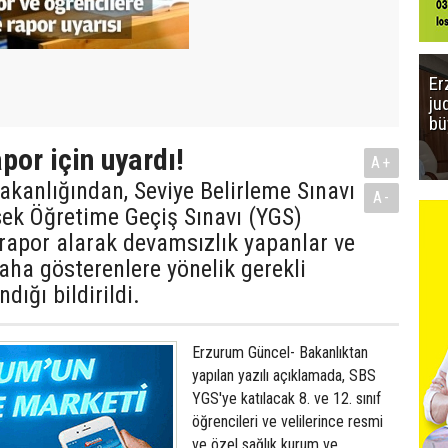
Er
ju
bü
por için uyardı!
A+
Bakanlığından, Seviye Belirleme Sınavı
A-
ek Öğretime Geçiş Sınavı (YGS)
rapor alarak devamsızlık yapanlar ve
a gösterenlere yönelik gerekli
ndığı bildirildi.
Erzurum Güncel- Bakanlıktan
yapılan yazılı açıklamada, SBS
YGS'ye katılacak 8. ve 12. sınıf
öğrencileri ve velilerince resmi
ve özel sağlık kurum ve