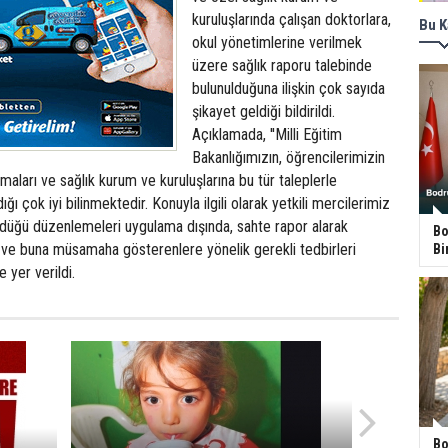
kuruluşlarında çalışan doktorlara,
Bu K
okul yönetimlerine verilmek
üzere sağlık raporu talebinde
bulunulduğuna ilişkin çok sayıda
şikayet geldiği bildirildi.
Açıklamada, ''Milli Eğitim
Bakanlığımızın, öğrencilerimizin
maları ve sağlık kurum ve kuruluşlarına bu tür taleplerle
ğı çok iyi bilinmektedir. Konuyla ilgili olarak yetkili mercilerimiz
üğü düzenlemeleri uygulama dışında, sahte rapor alarak
Bo
 ve buna müsamaha gösterenlere yönelik gerekli tedbirleri
Bi
e yer verildi.
Bo