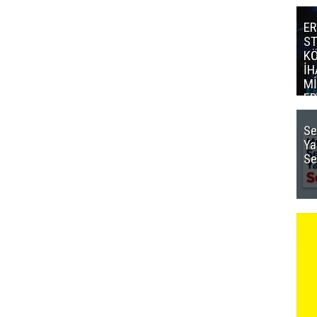
ER
S
K
İH
Mİ
ER
Mİ
Se
Ya
Se