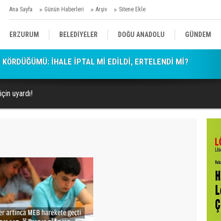
Ana Sayfa
Günün Haberleri
Arşiv
Sitene Ekle
ERZURUM
BELEDİYELER
DOĞU ANADOLU
GÜNDEM
aygı lütfen!
SİYASET
AFAD/ SAVAŞ
SPOR
çin uyardı!
KÜLTÜR/SANAT//MAĞAZİN
BODRUM