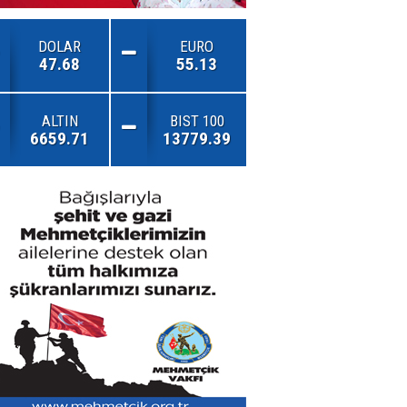
DOLAR
EURO
47.68
55.13
ALTIN
BIST 100
6659.71
13779.39