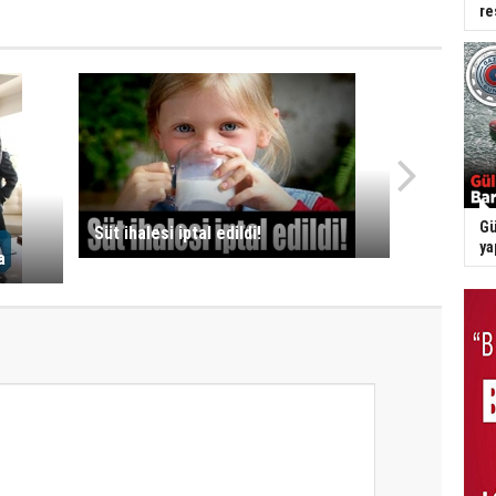
re
Gü
Süt ihalesi iptal edildi!
ya
a