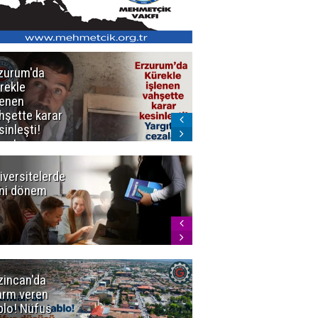
zurum'da
Erzurum dâhil
rekle
Çok Sayıda
lenen
İlde
hşette karar
Uyuşturucuya
sinleşti!
Darbe
rgıtay
zaları onadı
iversitelerde
Başkan
ni dönem
Sekmen'den
Tercih
Döneminde
Erzurum
Vurgusu
zincan'da
Meteoroloji
arm veren
uyardı!
blo! Nüfus
Doğu'ya yaz