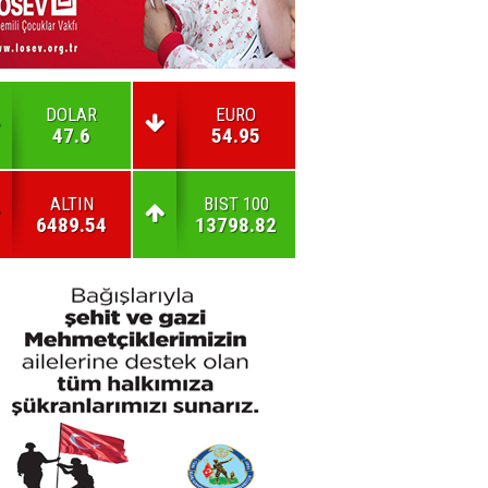
DOLAR
EURO
47.6
54.95
ALTIN
BIST 100
6489.54
13798.82