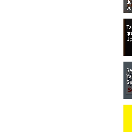
dü
sü
Ta
gr
Uç
Se
Ya
Se