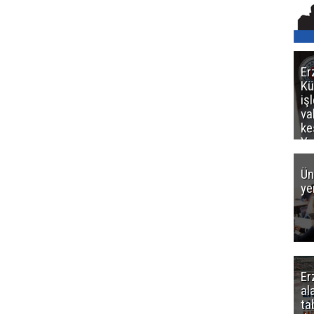
Er
Kü
iş
va
ke
Ya
ce
Ün
ye
Er
al
ta