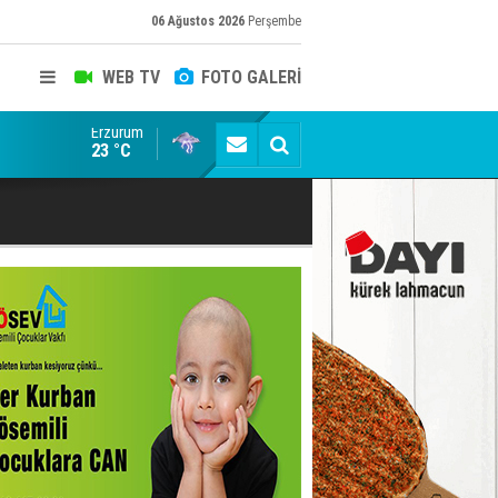
06 Ağustos 2026
Perşembe
WEB TV
FOTO GALERİ
Erzurum
Siyaset-Sermaye Çizgisinde Haklılığın Resmi: Selami Al
23 °C