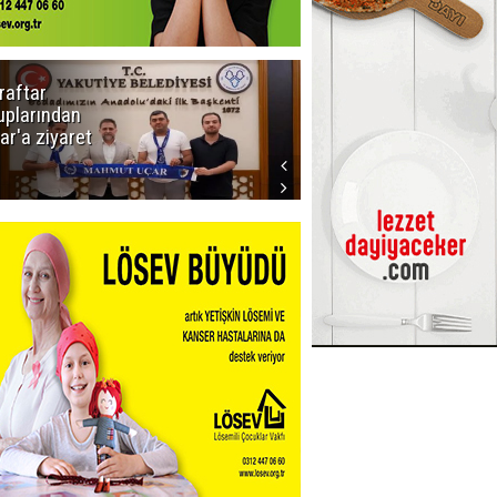
raftar
Ligde yeni
uplarından
sezon
ar'a ziyaret
başlıyor! İlk
düdük Bolu'da
çalacak