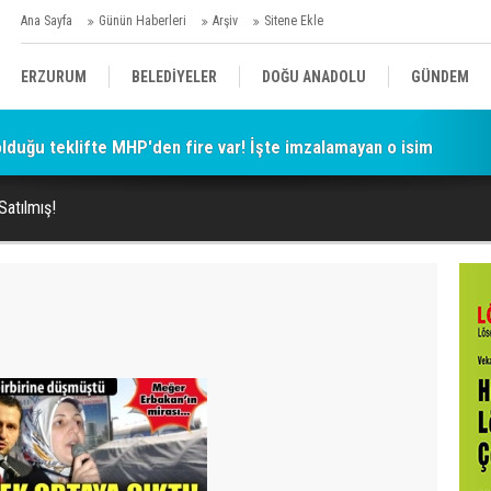
Ana Sayfa
Günün Haberleri
Arşiv
Sitene Ekle
ERZURUM
BELEDİYELER
DOĞU ANADOLU
GÜNDEM
 olduğu teklifte MHP'den fire var! İşte imzalamayan o isim
SİYASET
AFAD/ SAVAŞ
SPOR
atılmış!
KÜLTÜR/SANAT//MAĞAZİN
BODRUM