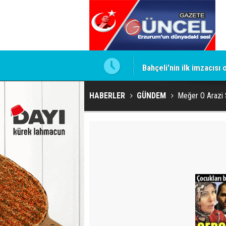
ntrol altında
Bahçeli'nin ilk imzacısı
HABERLER
GÜNDEM
Meğer O Arazi S