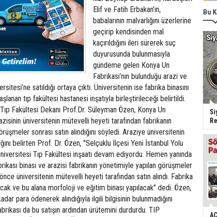
Elif ve Fatih Erbakan’ın,
Bu K
babalarının malvarlığını üzerlerine
geçirip kendisinden mal
kaçırıldığını ileri sürerek suç
duyurusunda bulunmasıyla
gündeme gelen Konya Un
Fabrikası’nın bulunduğu arazi ve
rsitesi’ne satıldığı ortaya çıktı. Üniversitenin ise fabrika binasını
şlanan tıp fakültesi hastanesi inşatıyla birleştirileceği belirtildi.
 Tıp Fakültesi Dekanı Prof.Dr. Süleyman Özen, Konya Un
Si
azisinin üniversitenin mütevelli heyeti tarafından fabrikanın
Re
rüşmeler sonrası satın alındığını söyledi. Araziye üniversitenin
dığını belirten Prof. Dr. Özen, "Selçuklu İlçesi Yeni İstanbul Yolu
niversitesi Tıp Fakültesi inşaatı devam ediyordu. Hemen yanında
ikası binası ve arazisi fabrikanın yönetimiyle yapılan görüşmeler
önce üniversitenin mütevelli heyeti tarafından satın alındı. Fabrika
cak ve bu alana morfoloji ve eğitim binası yapılacak" dedi. Özen,
kadar para ödenerek alındığıyla ilgili bilgisinin bulunmadığını
brikası da bu satışın ardından ürütemini durdurdu. TIP
AC