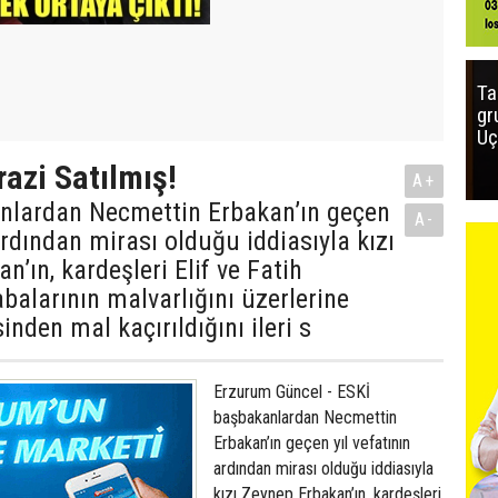
Ta
gr
Uç
azi Satılmış!
A+
nlardan Necmettin Erbakan’ın geçen
A-
ardından mirası olduğu iddiasıyla kızı
n’ın, kardeşleri Elif ve Fatih
abalarının malvarlığını üzerlerine
inden mal kaçırıldığını ileri s
Erzurum Güncel - ESKİ
başbakanlardan Necmettin
Erbakan’ın geçen yıl vefatının
ardından mirası olduğu iddiasıyla
kızı Zeynep Erbakan’ın, kardeşleri