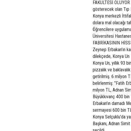
FAKÜLTESİ OLUYOR Kon
gösterecek olan Tıp F
Konya merkezli İttifa
dolara mal olacağı ta
Öğrencilere uygulama
Üniversitesi Hastanes
FABRİKASININ HİSSED
Zeynep Erbakan’ın kard
dilekçede, Konya Un F
Konya Un, yıllık 93 b
pizzalık ve baklaval
getirilmiş. 6 milyon 
belirlenmiş: "Fatih E
milyon TL, Adnan Si
Büyükkıvanç 400 bin 
Erbakan’ın damadı Meh
sermayesi 600 bin TL
Konya Selçuklu’da yap
Başkanı, Adnan Simit
seçildi.