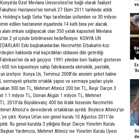
ya’da Özel Mevlana Üniversitesi’ne bağlı olarak faaliyet
va
akültesi Hastanesi’nin temeli 27 Ekim 2011 tarihinde atıldı.
k Holding’e bağlı Seha Yapı tarafından üstlenilen ve 30 milyon
hmin edilen hastanenin inşaatında 14 katlı bina yer alacak.
 alanı imkanı sağlayacak olan 350 yatak kapasiteli Mevlana
i’nin 2 yıl içinde bitirilmesini hedefleniyor. KONYA UN
ARLARI Eski başbakanlardan Necmettin Erbakan’ın kızı
eşleri hakkında mal kaçırdıkları iddiasını dile getirdiği
abrikası’nın da adı geçiyor. 1991 yılından beri faaliyet gösteren
Es
in 600 ton kapasiteye sahip fabrikasında ekmeklik, pastalık,
'A
ık un üretiyor. Konya Un, Temmuz 2008’de anonim şirket haline
TL sermayeli şirketin ortaklık yapısı ve sermaye payları şöyle
rbakan 300 bin TL, Mehmet Altınöz 200 bin TL, Beşir Darçın 3
mit 1.1 milyon TL, Osman Akgün 1 milyon TL, Mehmet
TL. 2010’da Büyükkıvanç 400 bin liralık hissesini Necmettin
met Altınöz’e devrederek ortaklıktan ayrıldı. Böylece Altınöz’ün
’ye çıktı. Konya Un’un son genel kurulu 10 Ağustos 2011’de
ıldı. Bu genel kurulda 3 yıllığına Beşir Darçın Yönetim Kurulu
 Başkan Yardımcısı, Mehmet Altınöz ise Yönetim Kurulu Üyesi
Gü
de