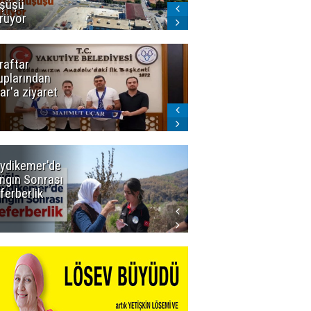
şüşü
gelmeyecek
rüyor
raftar
Ligde yeni
uplarından
sezon
ar'a ziyaret
başlıyor! İlk
düdük Bolu'da
çalacak
ydikemer'de
Muğla
ngın Sonrası
Büyükşehir
ferberlik
Tüm
İmkânlarıyla
Yangın
Sahasında