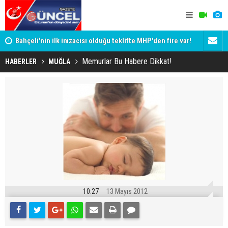
Bahçeli'nin ilk imzacısı olduğu teklifte MHP'den fire var!
Siyaset-Se
İşte imzalamayan o isim
Altınok ve K
Memurlar Bu Habere Dikkat!
HABERLER
MUĞLA
10:27
13 Mayıs 2012