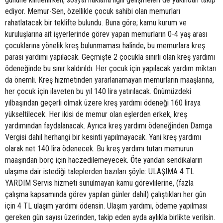
ediyor. Memur-Sen, özellikle çocuk sahibi olan memurları
rahatlatacak bir teklifte bulundu. Buna göre; kamu kurum ve
kuruluşlarına ait işyerlerinde görev yapan memurların 0-4 yaş arası
çocuklarına yönelik kreş bulunmaması halinde, bu memurlara kreş
parası yardımı yapılacak. Geçmişte 2 çocukla sınırlı olan kreş yardımı
ödeneğinde bu sınır kaldırıldı. Her çocuk için yapılacak yardım miktarı
da önemli. Kreş hizmetinden yararlanamayan memurların maaşlarına,
her çocuk için ilaveten bu yıl 140 lira yatırılacak. Önümüzdeki
yılbaşından geçerli olmak üzere kreş yardımı ödeneği 160 liraya
yükseltilecek. Her ikisi de memur olan eşlerden erkek, kreş
yardımından faydalanacak. Ayrıca kreş yardımı ödeneğinden Damga
Vergisi dahil herhangi bir kesinti yapılmayacak. Yani kreş yardımı
olarak net 140 lira ödenecek. Bu kreş yardımı tutarı memurun
maaşından borç için haczedilemeyecek. Öte yandan sendikaların
ulaşıma dair istediği taleplerden bazıları şöyle: ULAŞIMA 4 TL
YARDIM Servis hizmeti sunulmayan kamu görevlilerine, (fazla
çalışma kapsamında görev yapılan günler dahil) çalıştıkları her gün
için 4 TL ulaşım yardımı ödensin. Ulaşım yardımı, ödeme yapılması
gereken gün sayısı üzerinden, takip eden ayda aylıkla birlikte verilsin.