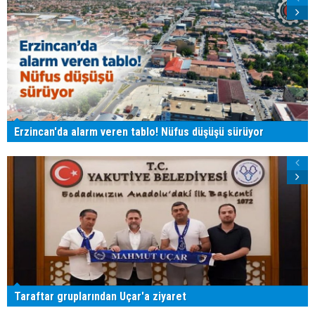
Erzincan'da alarm veren tablo! Nüfus düşüşü sürüyor
Taraftar gruplarından Uçar'a ziyaret