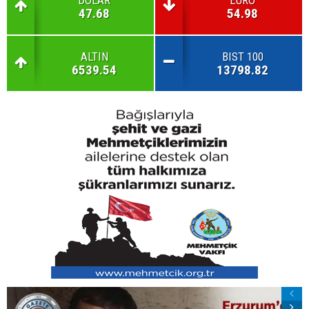
47.68
54.98
ALTIN
BIST 100
6539.54
13798.82