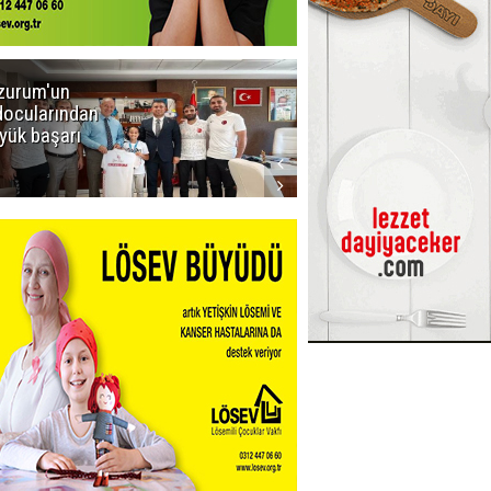
zurum'un
Amar süper
docularından
ligi seviyor!
yük başarı