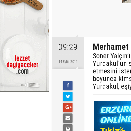
Merhamet 
09:29
Soner Yalçın’
Yurdakul’un s
14 Eylül 2011
etmesini iste
boyunca kims
Yurdakul, eşi