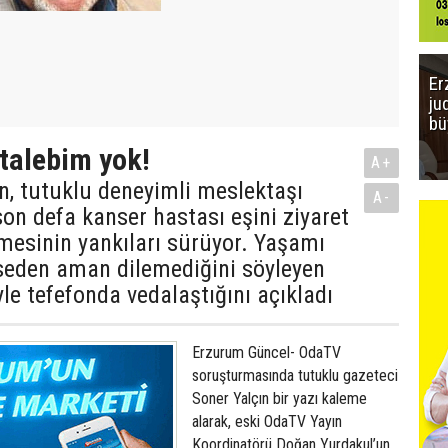
Er
ju
bü
talebim yok!
A+
ın, tutuklu deneyimli meslektaşı
A-
on defa kanser hastası eşini ziyaret
mesinin yankıları sürüyor. Yaşamı
eden aman dilemediğini söyleyen
yle tefefonda vedalaştığını açıkladı
Erzurum Güncel- OdaTV
soruşturmasında tutuklu gazeteci
Soner Yalçın bir yazı kaleme
alarak, eski OdaTV Yayın
Koordinatörü Doğan Yurdakul’un