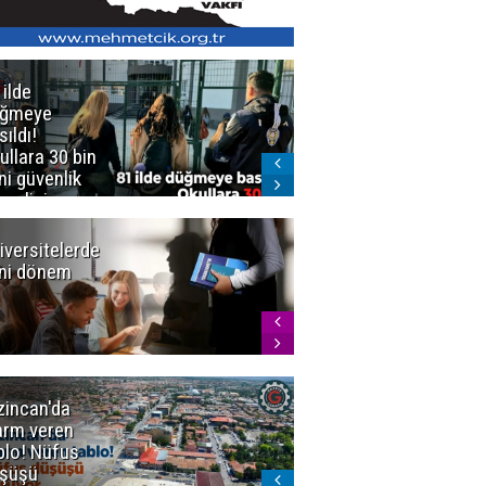
 ilde
Erzurum'da
üğmeye
Kürekle
sıldı!
işlenen
ullara 30 bin
vahşette karar
ni güvenlik
kesinleşti!
revlisi
Yargıtay
cezaları onadı
iversitelerde
Başkan
ni dönem
Sekmen'den
Tercih
Döneminde
Erzurum
Vurgusu
zincan'da
Meteoroloji
arm veren
uyardı!
blo! Nüfus
Doğu'ya yaz
şüşü
gelmeyecek