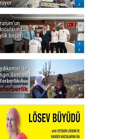
rüyor
zurum'un
Amar süper
docularından
ligi seviyor!
yük başarı
ydikemer'de
Muğla
ngın Sonrası
Büyükşehir
ferberlik
Tüm
İmkânlarıyla
Yangın
Sahasında