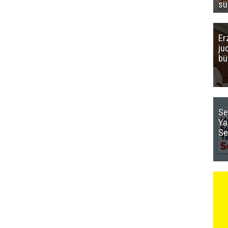
sü
Er
ju
bü
Se
Ya
Se