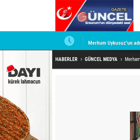
Merhum Uykusuz'un adı 
HABERLER
GÜNCEL MEDYA
Merhame