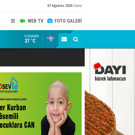
07 Ağustos 2026
Cuma
WEB TV
FOTO GALERİ
Erzurum
Konuşanlar'a katıldı, söyledikleri başına iş açtı! Göza
27 °C