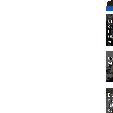
81
d
ba
Ok
ye
gö
Ün
ye
Er
al
ta
dü