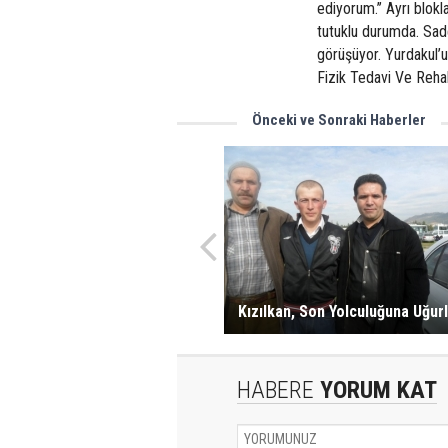
ediyorum.’’ Ayrı blokl
tutuklu durumda. Sa
görüşüyor. Yurdakul’u
Fizik Tedavi Ve Reha
Önceki ve Sonraki Haberler
Kızılkan, Son Yolculuğuna Uğur
HABERE
YORUM KAT