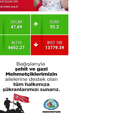
DOLAR
EURO
47.69
55.2
ALTIN
BIST 100
6652.27
13779.39