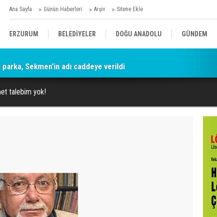
Ana Sayfa
Günün Haberleri
Arşiv
Sitene Ekle
ERZURUM
BELEDİYELER
DOĞU ANADOLU
GÜNDEM
parka, Sekmen'in adı caddeye verildi
SİYASET
AFAD/ SAVAŞ
SPOR
t talebim yok!
KÜLTÜR/SANAT//MAĞAZİN
BODRUM