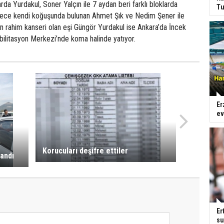
arda Yurdakul, Soner Yalçın ile 7 aydan beri farklı bloklarda
Tu
dece kendi koğuşunda bulunan Ahmet Şık ve Nedim Şener ile
n rahim kanseri olan eşi Güngör Yurdakul ise Ankara’da İncek
bilitasyon Merkezi’nde koma halinde yatıyor.
Er
ev
Korucuları deşifre ettiler
landı
Er
su