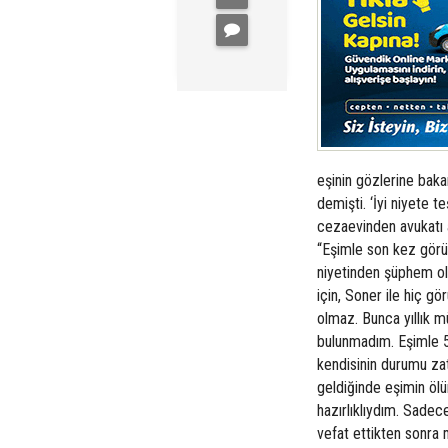
eşinin gözlerine bak
demişti. ‘İyi niyete t
cezaevinden avukatı a
“Eşimle son kez görü
niyetinden şüphem ol
için, Soner ile hiç 
olmaz. Bunca yıllık
bulunmadım. Eşimle 
kendisinin durumu zat
geldiğinde eşimin ö
hazırlıklıydım. Sadec
vefat ettikten sonra