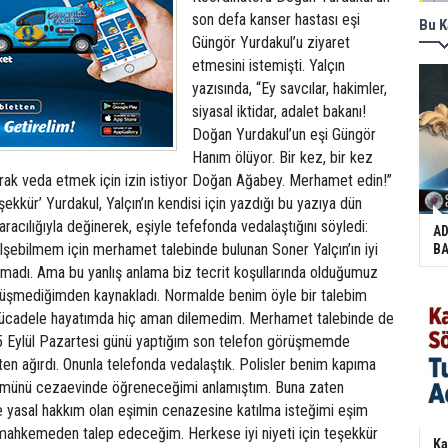
son defa kanser hastası eşi
Bu K
Güngör Yurdakul’u ziyaret
etmesini istemişti. Yalçın
yazısında, “Ey savcılar, hakimler,
siyasal iktidar, adalet bakanı!
Doğan Yurdakul’un eşi Güngör
Hanım ölüyor. Bir kez, bir kez
arak veda etmek için izin istiyor Doğan Ağabey. Merhamet edin!”
eşekkür’ Yurdakul, Yalçın’ın kendisi için yazdığı bu yazıya dün
racılığıyla değinerek, eşiyle tefefonda vedalaştığını söyledi:
AD
lşebilmem için merhamet talebinde bulunan Soner Yalçın’ın iyi
BA
madı. Ama bu yanlış anlama biz tecrit koşullarında olduğumuz
görüşmediğimden kaynakladı. Normalde benim öyle bir talebim
 mücadele hayatımda hiç aman dilemedim. Merhamet talebinde de
5 Eylül Pazartesi günü yaptığım son telefon görüşmemde
en ağırdı. Onunla telefonda vedalaştık. Polisler benim kapıma
lümünü cezaevinde öğreneceğimi anlamıştım. Buna zaten
e yasal hakkım olan eşimin cenazesine katılma isteğimi eşim
 mahkemeden talep edeceğim. Herkese iyi niyeti için teşekkür
Ka