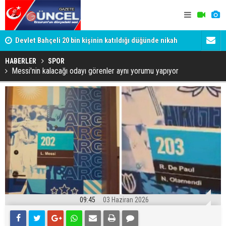
Devlet Bahçeli 20 bin kişinin katıldığı düğünde nikah
Gülistan D
şahidi oldu
Tutuklanan 
HABERLER
SPOR
Messi'nin kalacağı odayı görenler aynı yorumu yapıyor
09:45
03 Haziran 2026