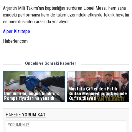
Arjantin Milli Takımı'nın kaptanlığını sürdüren Lionel Messi, hem saha
içindeki performansı hem de takım üzerindeki etkisiyle teknik heyetin
en önemli isimleri arasında yer alıyor.
Alper Kızıltepe
Haberler.com
Önceki ve Sonraki Haberler
Mustafa Çiftçi'den Fatih
Dün indirim, bugün bindirim:
Sultan Mehmed'in türbesinde
Pompa fiyatlarına yansıdı
Kur’an tilaveti
HABERE
YORUM KAT