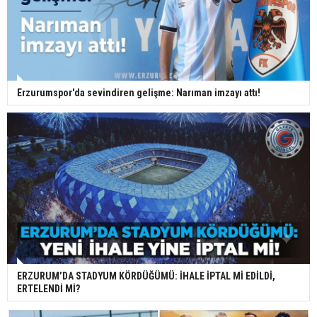
Erzurumspor'da sevindiren gelişme: Narıman imzayı attı!
ERZURUM’DA STADYUM KÖRDÜĞÜMÜ: İHALE İPTAL Mİ EDİLDİ,
ERTELENDİ Mİ?