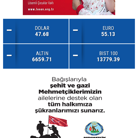
DOLAR
EURO
47.68
55.13
ALTIN
BIST 100
6659.71
13779.39