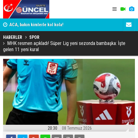
n
ACA, bakın kimlerle kol kola!
Erzurumspo
HABERLER
SPOR
MHK resmen açıkladı! Süper Lig yeni sezonda bambaşka: İşte
gelen 11 yeni kural
20:30
08 Temmuz 2026