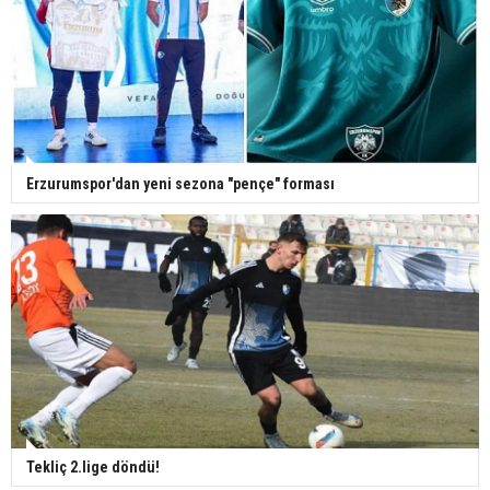
Erzurumspor'dan yeni sezona "pençe" forması
Tekliç 2.lige döndü!