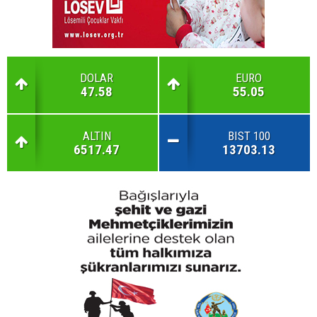
DOLAR
EURO
47.58
55.05
ALTIN
BIST 100
6517.47
13703.13