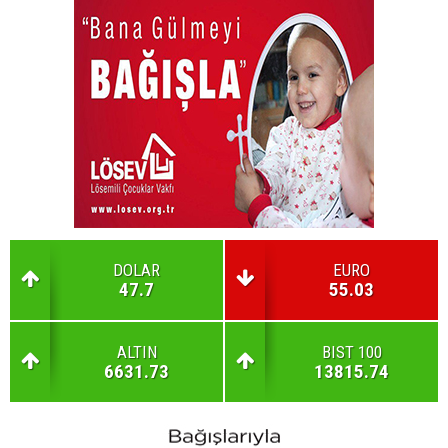
DOLAR
EURO
47.7
55.03
ALTIN
BIST 100
6631.73
13815.74