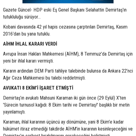
Gazete Güncel- HDP eski Eş Genel Başkanı Selahattin Demirtaş'ın
tutukluluğu sürüyor...
Kobani davasında 42 yıl hapis cezasına çarptırılan Demirtaş, Kasım
2016’dan bu yana tutuklu.
AİHM İHLAL KARARI VERDİ
Avrupa İnsan Hakları Mahkemesi (AİHM), 8 Temmuz’da Demirtaş için
yeni bir ihlal kararı vermişti.
Kararın ardından DEM Parti tahliye talebinde bulunsa da Ankara 22’nci
Ağır Ceza Mahkemesi bu talebi reddetmişti.
AVUKATI 8 EKİM’İ İŞARET ETMİŞTİ
Demirtaş’ın avukatı Mahsuni Karaman iki gün önce (29 Eylül) X’ten
'Sürecin turnusol kağıdı: 8 Ekim tarihi ve Demirtaş!' başlıklı bir metin
yayınlamıştı.
Karaman, ihlal kararının üçüncü ay dönümüne, yani 8 Ekim’e kadar
hükümet itiraz etmediği takdirde AİHM’in kararının kesinleşeceğini ve
Demirtaş’ın serbest bırakılmasını gerekeceğini belirtmişti.