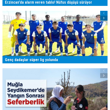
Erzincan'da alarm veren tablo! Nüfus düşüşü sürüyor
Genç dadaşlar süper lig yolunda