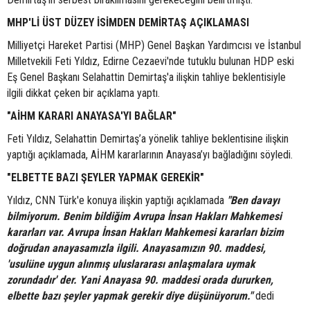
MHP'Lİ ÜST DÜZEY İSİMDEN DEMİRTAŞ AÇIKLAMASI
Milliyetçi Hareket Partisi (MHP) Genel Başkan Yardımcısı ve İstanbul
Milletvekili Feti Yıldız, Edirne Cezaevi'nde tutuklu bulunan HDP eski
Eş Genel Başkanı Selahattin Demirtaş'a ilişkin tahliye beklentisiyle
ilgili dikkat çeken bir açıklama yaptı.
"AİHM KARARI ANAYASA'YI BAĞLAR"
Feti Yıldız, Selahattin Demirtaş’a yönelik tahliye beklentisine ilişkin
yaptığı açıklamada, AİHM kararlarının Anayasa’yı bağladığını söyledi.
"ELBETTE BAZI ŞEYLER YAPMAK GEREKİR"
Yıldız, CNN Türk'e konuya ilişkin yaptığı açıklamada
"Ben davayı
bilmiyorum. Benim bildiğim Avrupa İnsan Hakları Mahkemesi
kararları var. Avrupa İnsan Hakları Mahkemesi kararları bizim
doğrudan anayasamızla ilgili. Anayasamızın 90. maddesi,
'usulüne uygun alınmış uluslararası anlaşmalara uymak
zorundadır' der. Yani Anayasa 90. maddesi orada dururken,
elbette bazı şeyler yapmak gerekir diye düşünüyorum."
dedi