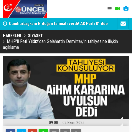
Cumhurbaşkanı Erdoğan talimatı verdi! AK Parti 81 ilde
Genç dadaş
sahaya iniyor
HABERLER
SİYASET
MHP'li Feti Yıldız'dan Selahattin Demirtaş'ın tahliyesine ilişkin
açıklama
09:00
02 Ekim 2025