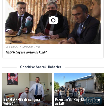
05 Ekim 2011 Çarşamba 17:46
MHP'li heyete Tortumlu kızdı!
Önceki ve Sonraki Haberler
BEAH AR-GE ili çalışma
Erzurum'da Köy-Mahallelere
yapıyor
asfalt!