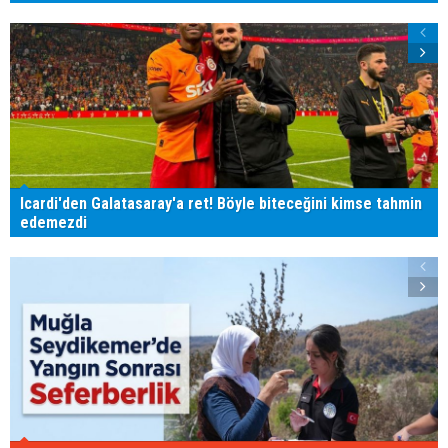
Icardi'den Galatasaray'a ret! Böyle biteceğini kimse tahmin
edemezdi