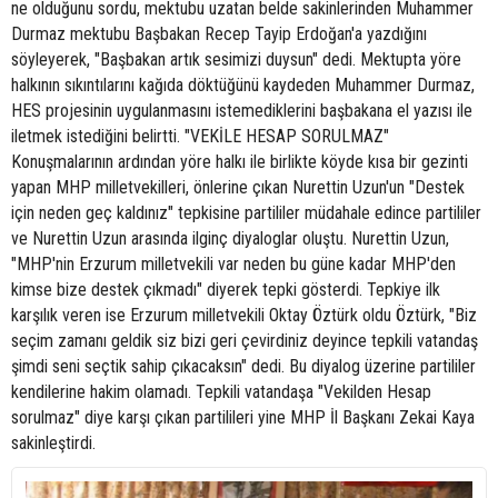
ne olduğunu sordu, mektubu uzatan belde sakinlerinden Muhammer
Durmaz mektubu Başbakan Recep Tayip Erdoğan'a yazdığını
söyleyerek, "Başbakan artık sesimizi duysun" dedi. Mektupta yöre
halkının sıkıntılarını kağıda döktüğünü kaydeden Muhammer Durmaz,
HES projesinin uygulanmasını istemediklerini başbakana el yazısı ile
iletmek istediğini belirtti. "VEKİLE HESAP SORULMAZ"
Konuşmalarının ardından yöre halkı ile birlikte köyde kısa bir gezinti
yapan MHP milletvekilleri, önlerine çıkan Nurettin Uzun'un "Destek
için neden geç kaldınız" tepkisine partililer müdahale edince partililer
ve Nurettin Uzun arasında ilginç diyaloglar oluştu. Nurettin Uzun,
"MHP'nin Erzurum milletvekili var neden bu güne kadar MHP'den
kimse bize destek çıkmadı" diyerek tepki gösterdi. Tepkiye ilk
karşılık veren ise Erzurum milletvekili Oktay Öztürk oldu Öztürk, "Biz
seçim zamanı geldik siz bizi geri çevirdiniz deyince tepkili vatandaş
şimdi seni seçtik sahip çıkacaksın" dedi. Bu diyalog üzerine partililer
kendilerine hakim olamadı. Tepkili vatandaşa "Vekilden Hesap
sorulmaz" diye karşı çıkan partilileri yine MHP İl Başkanı Zekai Kaya
sakinleştirdi.