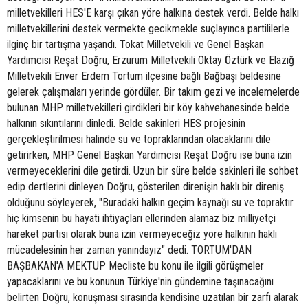
milletvekilleri HES'E karşı çıkan yöre halkına destek verdi. Belde halkı
milletvekillerini destek vermekte gecikmekle suçlayınca partililerle
ilginç bir tartışma yaşandı. Tokat Milletvekili ve Genel Başkan
Yardımcısı Reşat Doğru, Erzurum Milletvekili Oktay Öztürk ve Elazığ
Milletvekili Enver Erdem Tortum ilçesine bağlı Bağbaşı beldesine
gelerek çalışmaları yerinde gördüler. Bir takım gezi ve incelemelerde
bulunan MHP milletvekilleri girdikleri bir köy kahvehanesinde belde
halkının sıkıntılarını dinledi. Belde sakinleri HES projesinin
gerçekleştirilmesi halinde su ve topraklarından olacaklarını dile
getirirken, MHP Genel Başkan Yardımcısı Reşat Doğru ise buna izin
vermeyeceklerini dile getirdi. Uzun bir süre belde sakinleri ile sohbet
edip dertlerini dinleyen Doğru, gösterilen direnişin haklı bir direniş
olduğunu söyleyerek, "Buradaki halkın geçim kaynağı su ve topraktır
hiç kimsenin bu hayati ihtiyaçları ellerinden alamaz biz milliyetçi
hareket partisi olarak buna izin vermeyeceğiz yöre halkının haklı
mücadelesinin her zaman yanındayız" dedi. TORTUM'DAN
BAŞBAKAN'A MEKTUP Mecliste bu konu ile ilgili görüşmeler
yapacaklarını ve bu konunun Türkiye'nin gündemine taşınacağını
belirten Doğru, konuşması sırasında kendisine uzatılan bir zarfı alarak