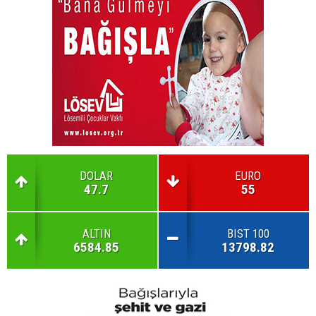
DOLAR
EURO
47.7
55
ALTIN
BIST 100
6584.85
13798.82