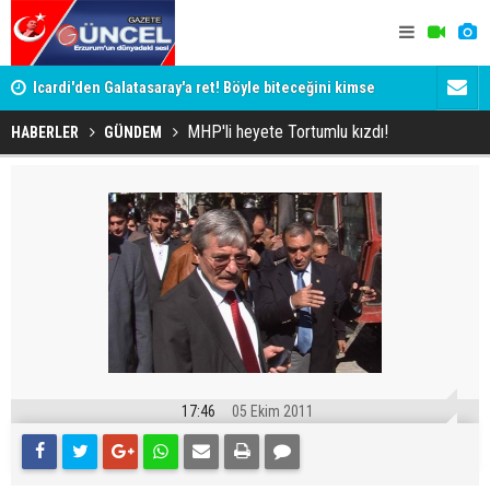
Icardi'den Galatasaray'a ret! Böyle biteceğini kimse
Siyaset-Se
tahmin edemezdi
Altınok ve K
MHP'li heyete Tortumlu kızdı!
HABERLER
GÜNDEM
17:46
05 Ekim 2011