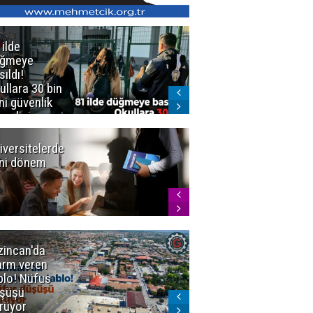
 ilde
Erzurum'da
üğmeye
Kürekle
sıldı!
işlenen
ullara 30 bin
vahşette karar
ni güvenlik
kesinleşti!
revlisi
Yargıtay
cezaları onadı
iversitelerde
Başkan
ni dönem
Sekmen'den
Tercih
Döneminde
Erzurum
Vurgusu
zincan'da
Meteoroloji
arm veren
uyardı!
blo! Nüfus
Doğu'ya yaz
şüşü
gelmeyecek
rüyor