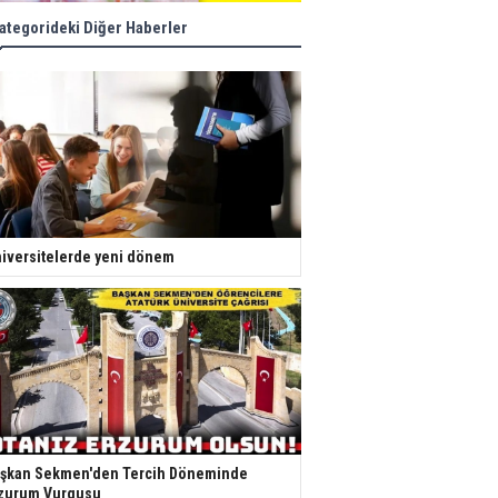
ategorideki Diğer Haberler
iversitelerde yeni dönem
şkan Sekmen'den Tercih Döneminde
zurum Vurgusu