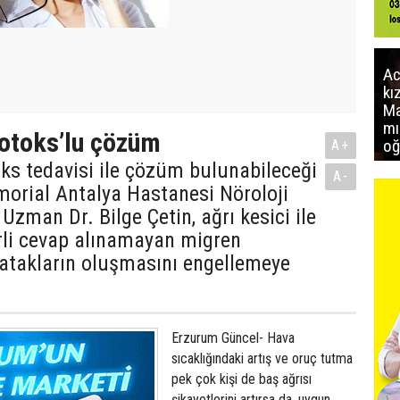
Ac
kı
Ma
mı
otoks’lu çözüm
oğ
A+
ks tedavisi ile çözüm bulunabileceği
A-
emorial Antalya Hastanesi Nöroloji
zman Dr. Bilge Çetin, ağrı kesici ile
rli cevap alınamayan migren
 atakların oluşmasını engellemeye
Erzurum Güncel- Hava
sıcaklığındaki artış ve oruç tutma
pek çok kişi de baş ağrısı
şikayetlerini artırsa da, uygun