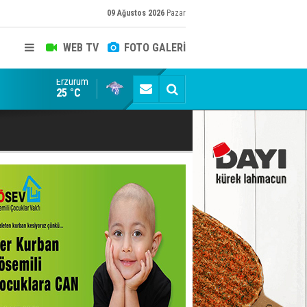
09 Ağustos 2026
Pazar
WEB TV
FOTO GALERİ
Erzurum
ADALET BAKANI AKIN GÜRLEK'E AÇIK İHBAR! BAKIRC
25 °C