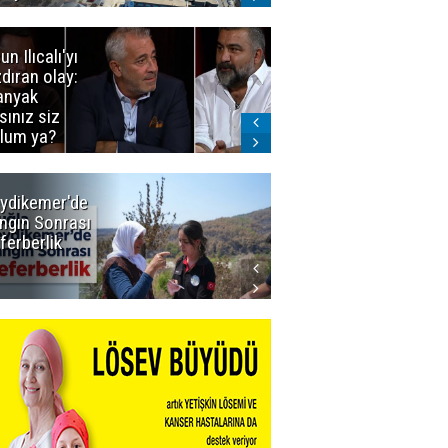
un Ilıcalı'yı
İstanbul'da
zdıran olay:
mavi-beyaz
nyak
buluşma
sınız siz
lum ya?
ydikemer'de
Muğla
ngın Sonrası
Büyükşehir
ferberlik
Tüm
İmkânlarıyla
Yangın
Sahasında