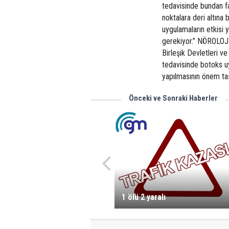
tedavisinde bundan far
noktalara deri altına
uygulamaların etkisi 
gerekiyor.” NÖROLO
Birleşik Devletleri v
tedavisinde botoks uy
yapılmasının önem taşı
Önceki ve Sonraki Haberler
1 ölü 2 yaralı