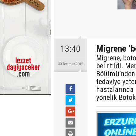
Migrene ‘b
13:40
Migrene, boto
belirtildi. M
30 Temmuz 2012
Bölümü’nden U
tedaviye yete
hastalarında
yönelik Botok