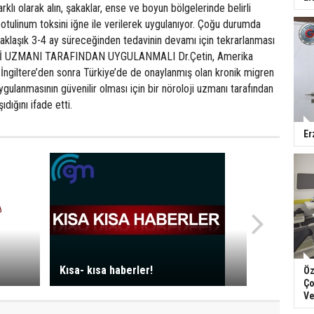
klı olarak alın, şakaklar, ense ve boyun bölgelerinde belirli
 botulinum toksini iğne ile verilerek uygulanıyor. Çoğu durumda
yaklaşık 3-4 ay süreceğinden tedavinin devamı için tekrarlanması
Jİ UZMANI TARAFINDAN UYGULANMALI Dr.Çetin, Amerika
e İngiltere’den sonra Türkiye’de de onaylanmış olan kronik migren
gulanmasının güvenilir olması için bir nöroloji uzmanı tarafından
dığını ifade etti.
Er
Kısa- kısa haberler!
Öz
Ço
Ve