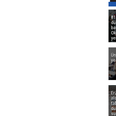
81
d
ba
Ok
ye
gö
Ün
ye
Er
al
ta
dü
sü