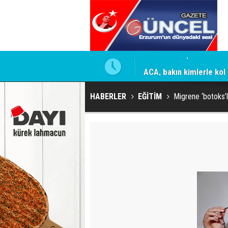
ACA, bakın kimlerle kol 
HABERLER
EĞİTİM
Migrene ‘botoks