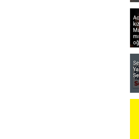
Ac
kı
Ma
mı
oğ
Se
Ya
Se