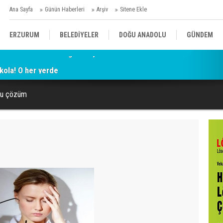
Ana Sayfa
Günün Haberleri
Arşiv
Sitene Ekle
ERZURUM
BELEDİYELER
DOĞU ANADOLU
GÜNDEM
kola! O her yerde
SİYASET
AFAD/ SAVAŞ
SPOR
’lu çözüm
KÜLTÜR/SANAT//MAĞAZİN
BODRUM