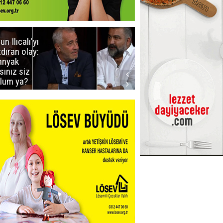
un Ilıcalı'yı
İstanbul'da
zdıran olay:
mavi-beyaz
nyak
buluşma
sınız siz
lum ya?