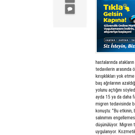
hastalarında atakları
tedavilerin arasında
kırışıklıkları yok etm
baş ağrılarının azaldı
yolunu açtığını söyled
ayda 15 ya da daha fa
migren tedavisinde bo
konuştu: "Bu etkinin,
salınımını engellemes
düşünülüyor. Migren t
uygulanıyor. Kozmet