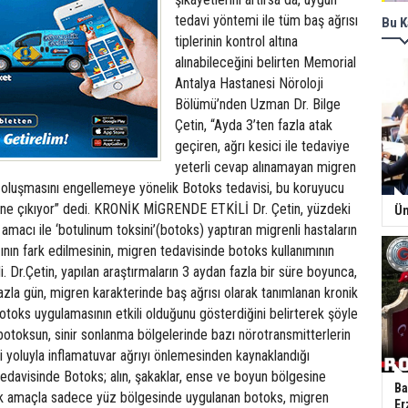
tedavi yöntemi ile tüm baş ağrısı
Bu K
tiplerinin kontrol altına
alınabileceğini belirten Memorial
Antalya Hastanesi Nöroloji
Bölümü’nden Uzman Dr. Bilge
Çetin, “Ayda 3’ten fazla atak
geçiren, ağrı kesici ile tedaviye
yeterli cevap alınamayan migren
n oluşmasını engellemeye yönelik Botoks tedavisi, bu koruyucu
 öne çıkıyor” dedi. KRONİK MİGRENDE ETKİLİ Dr. Çetin, yüzdeki
Ün
e amacı ile ‘botulinum toksini’(botoks) yaptıran migrenli hastaların
ğının fark edilmesinin, migren tedavisinde botoks kullanımının
i. Dr.Çetin, yapılan araştırmaların 3 aydan fazla bir süre boyunca,
zla gün, migren karakterinde baş ağrısı olarak tanımlanan kronik
toks uygulamasının etkili olduğunu gösterdiğini belirterek şöyle
 botoksun, sinir sonlanma bölgelerinde bazı nörotransmitterlerin
i yoluyla inflamatuvar ağrıyı önlemesinden kaynaklandığı
edavisinde Botoks; alın, şakaklar, ense ve boyun bölgesine
Ba
ik amaçla sadece yüz bölgesinde uygulanan botoks, migren
Er