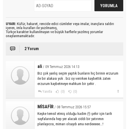
UYARI:
Küfür, hakaret, rencide edici cümleler veya imalar, inançlara saldırı
içeren, imla kuralları ile yazılmamış,
Türkçe karakter kullanılmayan ve büyük harflerle yazılmış yorumlar
onaylanmamaktadır.
2 Yorum
ali
/ 09 Temmuz 2026 14:13
Biz çok yanlış seçim yaptık bunların hiç birinin erzurum
ile bir alakası yok . biz oy verirken kaybettik zaten
erzurum kaybetmeye mahkum bir şehir .
Yanıtla
(0)
(0)
MİSAFİR
/ 08 Temmuz 2026 15:57
Keşke temsil etmiş olduğu kadim (!) şehir için tarih
sayfalarında hep yer alacak ciddi bir yatırımın
planlayıcısı, mimarı olsaydı ama nerdeeeee...!