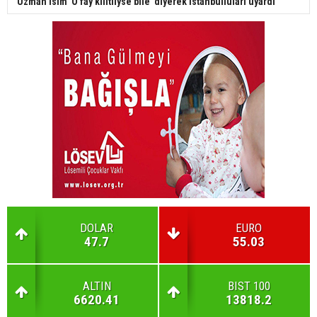
Uzman isim 'O fay kilitliyse bile' diyerek İstanbulluları uyardı
DOLAR
EURO
47.7
55.03
ALTIN
BIST 100
6620.41
13818.2