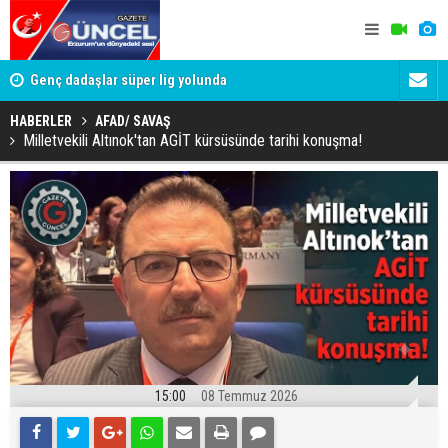
lde
Genç dadaşlar süper lig yolunda
'Bot Hesap
Cumhuriyet
HABERLER
AFAD/ SAVAŞ
Milletvekili Altınok'tan AGİT kürsüsünde tarihi konuşma!
15:00
08 Temmuz 2026