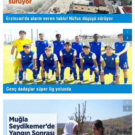
Erzincan'da alarm veren tablo! Nüfus düşüşü sürüyor
Genç dadaşlar süper lig yolunda