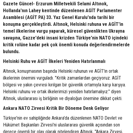
Gazete Güncel- Erzurum Milletvekili Selami Altınok,
Hollanda'nın Lahey kentinde düzenlenen AGİT Parlamenter
Asamblesi (AGİT PA) 33. Yaz Genel Kurulu'nda tarihi bir
konuşma gerçekleştirdi. Altınok, Helsinki ruhuna ve AGİT'in
temel ilkelerine vurgu yaparak, küresel güvenlikten Ukrayna
savaşına, Gazze'deki insani krizden Türkiye'nin NATO içindeki
kritik rolüne kadar pek çok önemli konuda değerlendirmelerde
bulundu.
Helsinki Ruhu ve AGİT İlkeleri Yeniden Hatırlanmalı
Altınok, konuşmasının başında Helsinki ruhunun ve AGİT'in ortak
ilkelerinin önemini vurguladı. "Kritik zamanlardan geçiyoruz. AGİT
bölgesi ve yakın çevresi kırılgan bir güvenlik ortamıyla karşı karşıya.
Helsinki ruhunu ve ortak ilkelerimizi yeniden hatırlamalıyız." diyen
Altınok, uluslararası iş birliğinin ve diyaloğun önemine dikkat çekti.
Ankara NATO Zirvesi Kritik Bir Döneme Denk Geliyor
Türkiye'nin ev sahipliğinde Ankara'da düzenlenen NATO Devlet ve
Hükümet Başkanları Zirvesi'ni uluslararası güvenlik açısından son
derece önemli bir olay olarak nitelendiren Altınok, "Ankara Zirvesi,