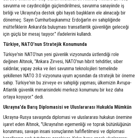
savunma ve caydırıcılığın güçlendirilmesi, savunma sanayiinde iş
birliği ve Ukrayna'ya destek gibi hayati başlıkların ele alınacağı bir
dönemeç. Sayın Cumhurbaşkanımız Erdoğan'ın ev sahipliğinde
müttefiklerin Ankara'da buluşması transatlantik güvenliğin geleceği
için güçlü bir mesaj taşıyor." ifadelerini kullandı.
Türkiye, NATO'nun Stratejik Konumunda
Türkiye'nin NATO'nun yeni güvenlik vizyonunda üstlendiği role
değinen Altınok, "Ankara Zirvesi, NATO'nun hibrit tehditler, siber
saldırılar, yapay zeka ve ileri savunma teknolojileri temelinde
şekillenen NATO 3.0 vizyonuna uyum açısından da stratejik bir öneme
sahip. Türkiye'nin bu zirveye ev sahipliği yapması, ülkemizin Avrupa-
Atlantik güvenlik mimarisindeki merkezi konumunu bir kez daha
ortaya koyuyor." dedi.
Ukrayna'da Barış Diplomasisi ve Uluslararası Hukukla Mümkün
Ukrayna-Rusya savaşında diplomasi ve uluslararası hukukun önemine
işaret eden Altınok, "Ukrayna'nın egemenliği ve toprak bütünlüğünün
korunması, savaşın insani sonuçlarının hafifletilmesi ve diplomasi