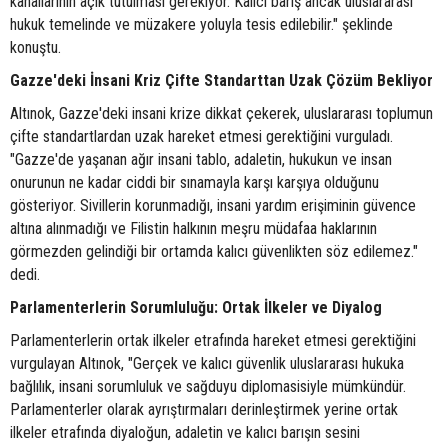
kanallarının açık tutulması gerekiyor. Kalıcı barış ancak uluslararası
hukuk temelinde ve müzakere yoluyla tesis edilebilir." şeklinde
konuştu.
Gazze'deki İnsani Kriz Çifte Standarttan Uzak Çözüm Bekliyor
Altınok, Gazze'deki insani krize dikkat çekerek, uluslararası toplumun
çifte standartlardan uzak hareket etmesi gerektiğini vurguladı.
"Gazze'de yaşanan ağır insani tablo, adaletin, hukukun ve insan
onurunun ne kadar ciddi bir sınamayla karşı karşıya olduğunu
gösteriyor. Sivillerin korunmadığı, insani yardım erişiminin güvence
altına alınmadığı ve Filistin halkının meşru müdafaa haklarının
görmezden gelindiği bir ortamda kalıcı güvenlikten söz edilemez."
dedi.
Parlamenterlerin Sorumluluğu: Ortak İlkeler ve Diyalog
Parlamenterlerin ortak ilkeler etrafında hareket etmesi gerektiğini
vurgulayan Altınok, "Gerçek ve kalıcı güvenlik uluslararası hukuka
bağlılık, insani sorumluluk ve sağduyu diplomasisiyle mümkündür.
Parlamenterler olarak ayrıştırmaları derinleştirmek yerine ortak
ilkeler etrafında diyaloğun, adaletin ve kalıcı barışın sesini