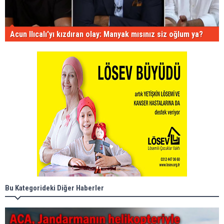
Acun Ilıcalı'yı kızdıran olay: Manyak mısınız siz oğlum ya?
Bu Kategorideki Diğer Haberler