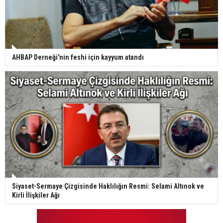
AHBAP Derneği'nin feshi için kayyum atandı
Siyaset-Sermaye Çizgisinde Haklılığın Resmi: Selami Altınok ve
Kirli İlişkiler Ağı