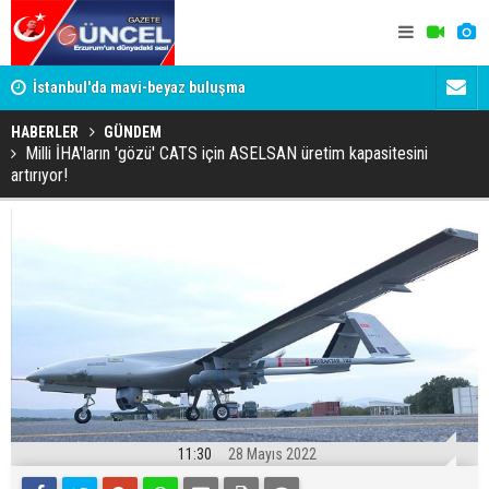
um
İstanbul'da mavi-beyaz buluşma
Erzurumspo
HABERLER
GÜNDEM
Milli İHA'ların 'gözü' CATS için ASELSAN üretim kapasitesini
artırıyor!
11:30
28 Mayıs 2022