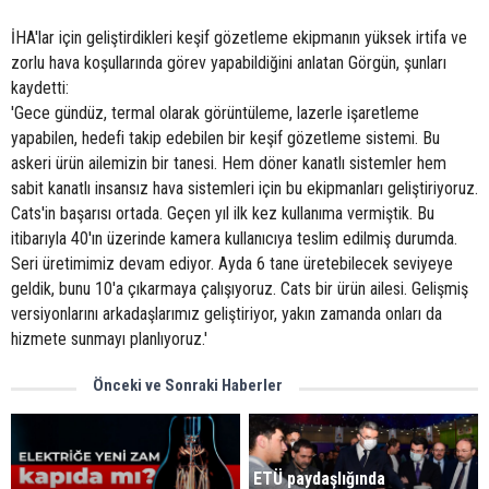
İHA'lar için geliştirdikleri keşif gözetleme ekipmanın yüksek irtifa ve
zorlu hava koşullarında görev yapabildiğini anlatan Görgün, şunları
kaydetti:
'Gece gündüz, termal olarak görüntüleme, lazerle işaretleme
yapabilen, hedefi takip edebilen bir keşif gözetleme sistemi. Bu
askeri ürün ailemizin bir tanesi. Hem döner kanatlı sistemler hem
sabit kanatlı insansız hava sistemleri için bu ekipmanları geliştiriyoruz.
Cats'in başarısı ortada. Geçen yıl ilk kez kullanıma vermiştik. Bu
itibarıyla 40'ın üzerinde kamera kullanıcıya teslim edilmiş durumda.
Seri üretimimiz devam ediyor. Ayda 6 tane üretebilecek seviyeye
geldik, bunu 10'a çıkarmaya çalışıyoruz. Cats bir ürün ailesi. Gelişmiş
versiyonlarını arkadaşlarımız geliştiriyor, yakın zamanda onları da
hizmete sunmayı planlıyoruz.'
Önceki ve Sonraki Haberler
ETÜ paydaşlığında