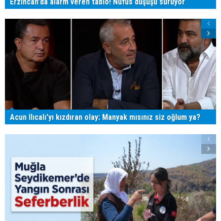
Erzincan'da alarm veren tablo! Nüfus düşüşü sürüyor
Acun Ilıcalı'yı kızdıran olay: Manyak mısınız siz oğlum ya?