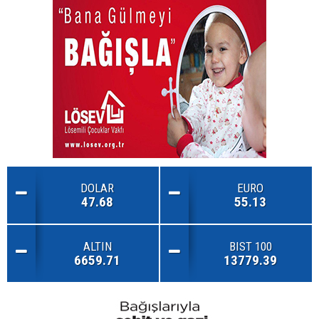
DOLAR
EURO
47.68
55.13
ALTIN
BIST 100
6659.71
13779.39