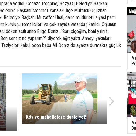
oprağa verildi. Cenaze törenine, Bozyazı Belediye Başkanı
 Belediye Başkanı Mehmet Yabalak, İlçe Müftüsü Oğuzhan
i Belediye Başkanı Muzaffer Ünal, daire müdürleri, siyasi parti
plum kuruluşu temsilcileri ve çok sayıda vatandaş katıldı. Oğlunun
ı döken acılı anne Bilge Deniz, “Sarı çiçeğim, beni yalnız
. Ben sensiz ne yaparım?” diyerek ağıt yaktı. Anneyi yakınları
i. Taziyeleri kabul eden baba Ali Deniz de ayakta durmakta güçlük
Mu
P
Köy ve mahallelere duble yol!
Mu
Bu