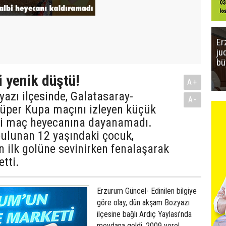
Er
ju
bü
i yenik düştü!
A+
yazı ilçesinde, Galatasaray-
A-
üper Kupa maçını izleyen küçük
i maç heyecanına dayanamadı.
bulunan 12 yaşındaki çocuk,
n ilk golüne sevinirken fenalaşarak
etti.
Erzurum Güncel- Edinilen bilgiye
göre olay, dün akşam Bozyazı
ilçesine bağlı Ardıç Yaylası’nda
meydana geldi. 2009 yerel