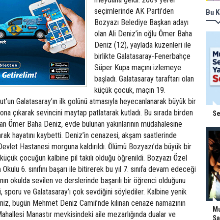
seçimlerinde AK Parti’den
Bu K
Bozyazı Belediye Başkan adayı
olan Ali Deniz’in oğlu Ömer Baha
Deniz (12), yaylada kuzenleri ile
birlikte Galatasaray-Fenerbahçe
Süper Kupa maçını izlemeye
başladı. Galatasaray taraftarı olan
küçük çocuk, maçın 19.
t’un Galatasaray’ın ilk golünü atmasıyla heyecanlanarak büyük bir
ona çıkarak sevincini maytap patlatarak kutladı. Bu sırada birden
Se
ılan Ömer Baha Deniz, evde bulunan yakınlarının müdahalesine
ak hayatını kaybetti. Deniz’in cenazesi, akşam saatlerinde
evlet Hastanesi morguna kaldırıldı. Ölümü Bozyazı’da büyük bir
üçük çocuğun kalbine pil takılı olduğu öğrenildi. Bozyazı Özel
Okulu 6. sınıfını başarı ile bitirerek bu yıl 7. sınıfa devam edeceği
ın okulda sevilen ve derslerinde başarılı bir öğrenci olduğunu
, sporu ve Galatasaray’ı çok sevdiğini söylediler. Kalbine yenik
iz, bugün Mehmet Deniz Camii’nde kılınan cenaze namazının
Mu
ahallesi Manastır mevkisindeki aile mezarlığında dualar ve
Sa