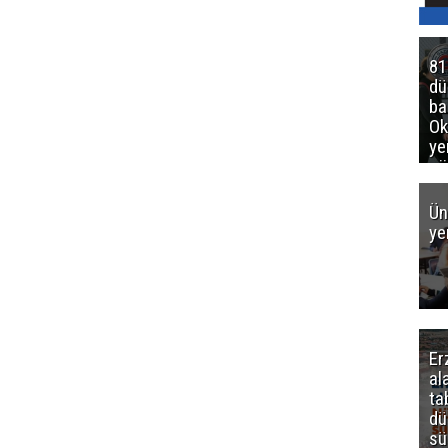
81
d
ba
Ok
ye
gö
Ün
ye
Er
al
ta
dü
sü