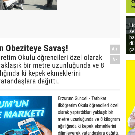
Li
se
ba
dü
n Obeziteye Savaş!
ça
A+
ğretim Okulu öğrencileri özel olarak
A-
 yaklaşık bir metre uzunluğunda ve 8
lığında ki kepek ekmeklerini
vatandaşlara dağıttı.
Erzurum Güncel - Tatbikat
İlköğretim Okulu öğrencileri özel
olarak yaptırdıkları yaklaşık bir
metre uzunluğunda ve 8 kilogram
ağırlığında ki kepek ekmeklerini
dilimleyerek vatandaşlara dağıttı.