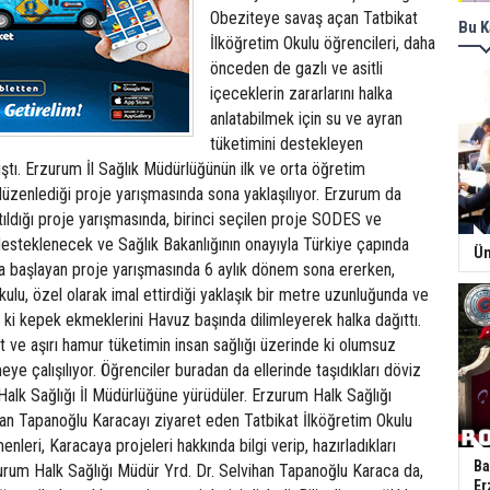
Obeziteye savaş açan Tatbikat
Bu K
İlköğretim Okulu öğrencileri, daha
önceden de gazlı ve asitli
içeceklerin zararlarını halka
anlatabilmek için su ve ayran
tüketimini destekleyen
ıştı. Erzurum İl Sağlık Müdürlüğünün ilk ve orta öğretim
düzenlediği proje yarışmasında sona yaklaşılıyor. Erzurum da
tıldığı proje yarışmasında, birinci seçilen proje SODES ve
steklenecek ve Sağlık Bakanlığının onayıyla Türkiye çapında
Ün
da başlayan proje yarışmasında 6 aylık dönem sona ererken,
kulu, özel olarak imal ettirdiği yaklaşık bir metre uzunluğunda ve
a ki kepek ekmeklerini Havuz başında dilimleyerek halka dağıttı.
 ve aşırı hamur tüketimin insan sağlığı üzerinde ki olumsuz
eye çalışılıyor. Öğrenciler buradan da ellerinde taşıdıkları döviz
Halk Sağlığı İl Müdürlüğüne yürüdüler. Erzurum Halk Sağlığı
an Tapanoğlu Karacayı ziyaret eden Tatbikat İlköğretim Okulu
nleri, Karacaya projeleri hakkında bilgi verip, hazırladıkları
Ba
zurum Halk Sağlığı Müdür Yrd. Dr. Selvihan Tapanoğlu Karaca da,
Er