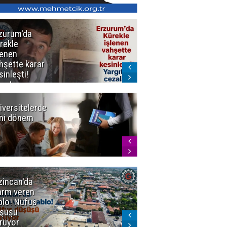
zurum'da
Erzurum dâhil
rekle
Çok Sayıda
lenen
İlde
hşette karar
Uyuşturucuya
sinleşti!
Darbe
rgıtay
zaları onadı
iversitelerde
Başkan
ni dönem
Sekmen'den
Tercih
Döneminde
Erzurum
Vurgusu
zincan'da
Meteoroloji
arm veren
uyardı!
blo! Nüfus
Doğu'ya yaz
şüşü
gelmeyecek
rüyor