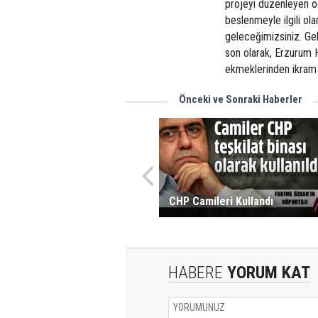
projeyi düzenleyen öğr
beslenmeyle ilgili ola
geleceğimizsiniz. Gele
son olarak, Erzurum 
ekmeklerinden ikram 
Önceki ve Sonraki Haberler
CHP Camileri Kullandı
HABERE
YORUM KAT