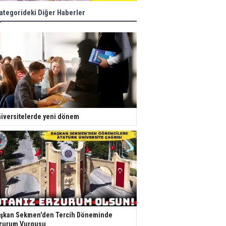
ategorideki Diğer Haberler
iversitelerde yeni dönem
şkan Sekmen'den Tercih Döneminde
zurum Vurgusu