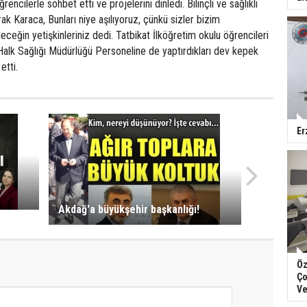
encilerle sohbet etti ve projelerini dinledi. Bilinçli ve sağlıklı
rak Karaca, Bunları niye aşılıyoruz, çünkü sizler bizim
ceğin yetişkinleriniz dedi. Tatbikat İlköğretim okulu öğrencileri
Halk Sağlığı Müdürlüğü Personeline de yaptırdıkları dev kepek
etti.
Er
Akdağ'a büyükşehir başkanlığı!
Öz
Ço
Ve