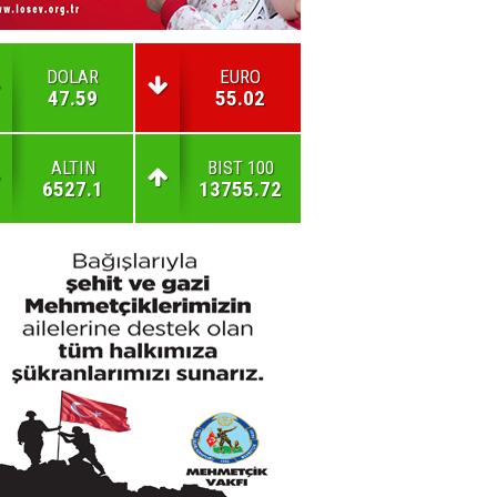
DOLAR
EURO
47.59
55.02
ALTIN
BIST 100
6527.1
13755.72