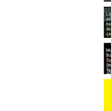
Li
se
ba
dü
ça
Mu
Bü
T
İm
Ya
Sa