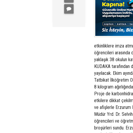
etkinliklere imza atm
öğrencileri arasında 
yaklaşık 38 okulun ka
KUDAKA tarafından de
yayılacak. Ekim ayın
Tatbikat İlköğretim O
8 kilogram ağırlığınd
Proje de karbonhidrat
etkilere dikkat çekilm
ve afişlerle Erzurum 
Müdür Yrd. Dr. Selvih
öğrencileri ve öğretme
broşürleri sundu. Er