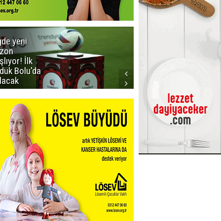
gde yeni
Dadaş'a
zon
güvenoyu
şlıyor! İlk
dük Bolu'da
lacak