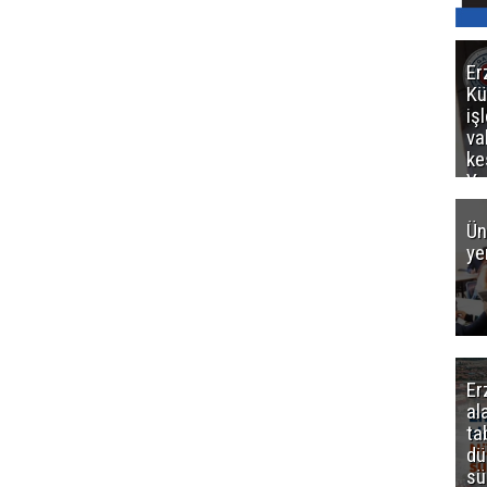
Er
Kü
iş
va
ke
Ya
ce
Ün
ye
Er
al
ta
dü
sü