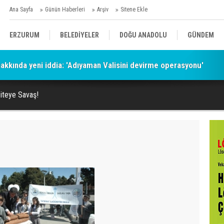
Ana Sayfa
Günün Haberleri
Arşiv
Sitene Ekle
ERZURUM
BELEDİYELER
DOĞU ANADOLU
GÜNDEM
hakkında yeni iddia: 'Adıyaman Valisini devirme operasyonu'
SİYASET
AFAD/ SAVAŞ
SPOR
iteye Savaş!
KÜLTÜR/SANAT//MAĞAZİN
BODRUM