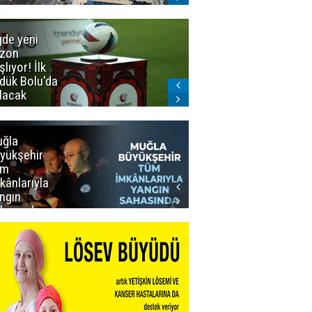
gde yeni
Dadaş'a
zon
güvenoyu
şlıyor! İlk
dük Bolu'da
lacak
ğla
Muğla
yükşehir
Büyükşehir’den
üm
Personeline
kânlarıyla
Rekor
ngın
Promosyon
hasında