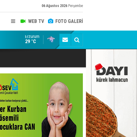
06 Ağustos 2026
Perşembe
WEB TV
FOTO GALERİ
Erzurum
Belediyede rüşvet skandalının görüntüleri ortaya çık
29 °C