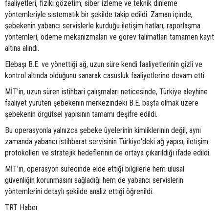
faaliyetleri, fiziki gözetim, siber izleme ve teknik dinleme
yöntemleriyle sistematik bir şekilde takip edildi. Zaman içinde,
şebekenin yabancı servislerle kurduğu iletişim hatları, raporlaşma
yöntemleri, ödeme mekanizmaları ve görev talimatları tamamen kayıt
altına alındı.
Elebaşı B.E. ve yönettiği ağ, uzun süre kendi faaliyetlerinin gizli ve
kontrol altında olduğunu sanarak casusluk faaliyetlerine devam etti.
MİT'in, uzun süren istihbari çalışmaları neticesinde, Türkiye aleyhine
faaliyet yürüten şebekenin merkezindeki B.E. başta olmak üzere
şebekenin örgütsel yapısının tamamı deşifre edildi.
Bu operasyonla yalnızca şebeke üyelerinin kimliklerinin değil, aynı
zamanda yabancı istihbarat servisinin Türkiye'deki ağ yapısı, iletişim
protokolleri ve stratejik hedeflerinin de ortaya çıkarıldığı ifade edildi.
MİT'in, operasyon sürecinde elde ettiği bilgilerle hem ulusal
güvenliğin korunmasını sağladığı hem de yabancı servislerin
yöntemlerini detaylı şekilde analiz ettiği öğrenildi.
TRT Haber