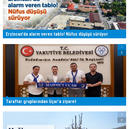
Erzincan'da alarm veren tablo! Nüfus düşüşü sürüyor
Taraftar gruplarından Uçar'a ziyaret