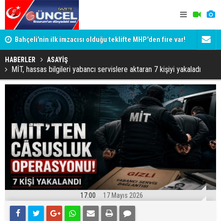
Bahçeli'nin ilk imzacısı olduğu teklifte MHP'den fire var!
Siyaset-Se
İşte imzalamayan o isim
Altınok ve K
HABERLER
ASAYİŞ
MİT, hassas bilgileri yabancı servislere aktaran 7 kişiyi yakaladı
17:00
17 Mayıs 2026