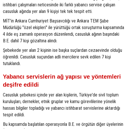
istihbari çalışmaları neticesinde iki farklı yabancı servise çalışan
casusluk ağında yer alan 9 kişiyi tek tek tespit etti.
MİT'in Ankara Cumhuriyet Başsavcılığı ve Ankara TEM Şube
Müdürlüğü "özel ekipleri" ile yürüttüğü ortak soruşturma kapsamında
4 ilde eş zamanlı operasyon düzenlendi, casusluk ağının başındaki
B.E. dahil 7 kişi gözaltına alındı.
Şebekede yer alan 2 kişinin ise başka suçlardan cezaevinde olduğu
öğrenildi. Casusluk suçundan adli mercilere sevk edilen 7 kişi
tutuklandı.
Yabancı servislerin ağ yapısı ve yöntemleri
deşifre edildi
Casusluk şebekesi içinde yer alan kişilerin, Türkiye'de sivil toplum
kuruluşları, dernekler, etnik gruplar ve kamu görevlilerine yönelik
hassas bilgiler topladığı ve yabancı istihbarat servislerine aktardığı
tespit edildi.
Bu kapsamda başlatılan operasyonla B.E. ve örgütün diğer üyelerinin