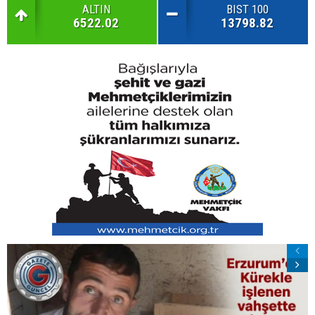
ALTIN
BIST 100
6522.02
13798.82