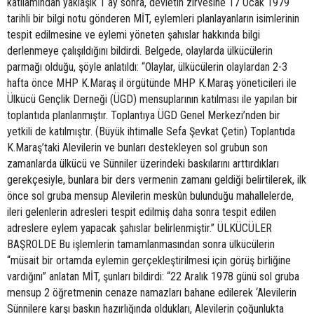
katliamından yaklaşık 1 ay sonra, devletin zirvesine 17 Ocak 1979
tarihli bir bilgi notu gönderen MİT, eylemleri planlayanların isimlerinin
tespit edilmesine ve eylemi yöneten şahıslar hakkında bilgi
derlenmeye çalışıldığını bildirdi. Belgede, olaylarda ülkücülerin
parmağı olduğu, şöyle anlatıldı: “Olaylar, ülkücülerin olaylardan 2-3
hafta önce MHP K.Maraş il örgütünde MHP K.Maraş yöneticileri ile
Ülkücü Gençlik Derneği (ÜGD) mensuplarının katılması ile yapılan bir
toplantıda planlanmıştır. Toplantıya ÜGD Genel Merkezi’nden bir
yetkili de katılmıştır. (Büyük ihtimalle Sefa Şevkat Çetin) Toplantıda
K.Maraş’taki Alevilerin ve bunları destekleyen sol grubun son
zamanlarda ülkücü ve Sünniler üzerindeki baskılarını arttırdıkları
gerekçesiyle, bunlara bir ders vermenin zamanı geldiği belirtilerek, ilk
önce sol gruba mensup Alevilerin meskûn bulunduğu mahallelerde,
ileri gelenlerin adresleri tespit edilmiş daha sonra tespit edilen
adreslere eylem yapacak şahıslar belirlenmiştir.” ÜLKÜCÜLER
BAŞROLDE Bu işlemlerin tamamlanmasından sonra ülkücülerin
“müsait bir ortamda eylemin gerçekleştirilmesi için görüş birliğine
vardığını” anlatan MİT, şunları bildirdi: “22 Aralık 1978 günü sol gruba
mensup 2 öğretmenin cenaze namazları bahane edilerek ‘Alevilerin
Sünnilere karşı baskın hazırlığında oldukları, Alevilerin çoğunlukta