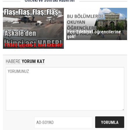
Önceki ve Sonraki Haberler
Fen-Edebiyat öğrencilerine
şok!
TEDAŞ işçisini 2. kez öldürdü!
HABERE
YORUM KAT