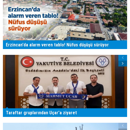
Erzincan'da alarm veren tablo! Nüfus düşüşü sürüyor
Taraftar gruplarından Uçar'a ziyaret