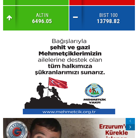
ALTIN
BIST 100
6496.05
13798.82