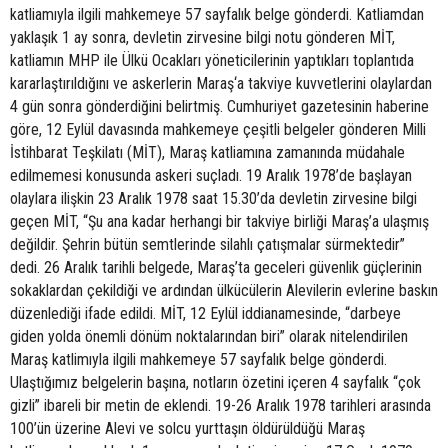
katliamıyla ilgili mahkemeye 57 sayfalık belge gönderdi. Katliamdan
yaklaşık 1 ay sonra, devletin zirvesine bilgi notu gönderen MİT,
katliamın MHP ile Ülkü Ocakları yöneticilerinin yaptıkları toplantıda
kararlaştırıldığını ve askerlerin Maraş‘a takviye kuvvetlerini olaylardan
4 gün sonra gönderdiğini belirtmiş. Cumhuriyet gazetesinin haberine
göre, 12 Eylül davasında mahkemeye çeşitli belgeler gönderen Milli
İstihbarat Teşkilatı (MİT), Maraş katliamına zamanında müdahale
edilmemesi konusunda askeri suçladı. 19 Aralık 1978’de başlayan
olaylara ilişkin 23 Aralık 1978 saat 15.30’da devletin zirvesine bilgi
geçen MİT, “Şu ana kadar herhangi bir takviye birliği Maraş’a ulaşmış
değildir. Şehrin bütün semtlerinde silahlı çatışmalar sürmektedir”
dedi. 26 Aralık tarihli belgede, Maraş’ta geceleri güvenlik güçlerinin
sokaklardan çekildiği ve ardından ülkücülerin Alevilerin evlerine baskın
düzenlediği ifade edildi. MİT, 12 Eylül iddianamesinde, “darbeye
giden yolda önemli dönüm noktalarından biri” olarak nitelendirilen
Maraş katlimıyla ilgili mahkemeye 57 sayfalık belge gönderdi.
Ulaştığımız belgelerin başına, notların özetini içeren 4 sayfalık “çok
gizli” ibareli bir metin de eklendi. 19-26 Aralık 1978 tarihleri arasında
100’ün üzerine Alevi ve solcu yurttaşın öldürüldüğü Maraş