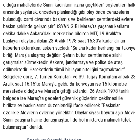
olduğu mahallelerde Sünni kadınların ırzına geçtikleri’ söylentileri halk
arasında yayılarak, önceden planlandığı gibi olay önce cenazelerin
bulunduğu cami civarında başlamış ve belirlenen semtlerdeki evlere
baskın şeklinde gelişmiştir.” İSYAN GİBİ Maraş’ta yaşanan katliamı
dakika dakika Ankara’daki merkezine bildiren MİT, 19 Aralık’ta
başlayan olaylara ilişkin 23 Aralık 1978 saat 15.30’a kadar alınan
haberleri aktarırken, askeri suçladı: “Şu ana kadar herhangi bir takviye
birliği Maraş’a ulaşmış değildir. Şehrin bütün semtlerinde silahlı
çatışmalar sürmektedir. Askere, jandarmaya ve polise de ateş
edilmektedir. Hareketlerin tümü bir isyan niteliğini taşımaktadır.”
Belgelere göre, 7. Tümen Komutanı ve 39. Tugay Komutanı ancak 23
Aralık saat 16.15’te Maraş’a geldi. Bir konvoyun ise 15 kilometre
mesafede olduğu ve Maraş’a gittiği aktarıldı. 26 Aralık 1978 tarihli
belgede ise Maraş’ta geceleri güvenlik güçlerinin çekilmesi ile
birlikte ev baskınlarının düzenlendiği ifade edilerek “Baskınlar
özellikle Alevilerin evlerine yöneliktir. Olaylar siyasi boyutu aşıp Alevi-
Sünni çatışma haline dönüşmüştür. İlde bol miktarda makineli tüfek
bulunmuştur” denildi.