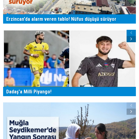
Erzincan'da alarm veren tablo! Nüfus düşüşü sürüyor
Dadaş'a Milli Piyango!