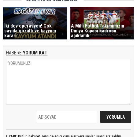
İki dev operasyon! Çok
A Milli Futbol Takımımızın
sayıda gözaltı ve kayyum
Dünya Kupası kadrosu
kararı
açıklandı
HABERE
YORUM KAT
UYARI:
Küfür, hakaret, rencide edici cümleler veya imalar, inançlara saldırı