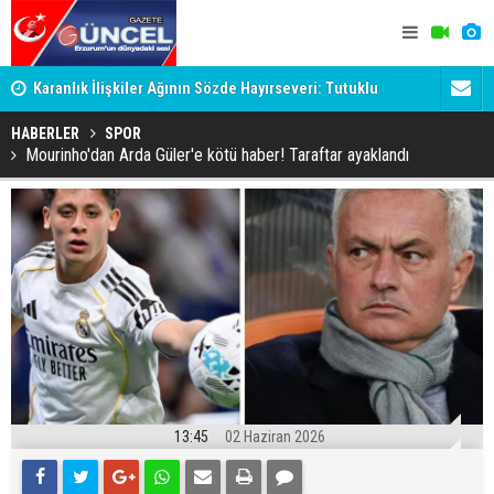
Karanlık İlişkiler Ağının Sözde Hayırseveri: Tutuklu
Dadaş'a Mil
Memet Aca Dosyası
HABERLER
SPOR
Mourinho'dan Arda Güler'e kötü haber! Taraftar ayaklandı
13:45
02 Haziran 2026