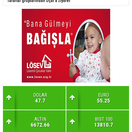
Taraftar gruplarından Uçar'a ziyaret
DOLAR
EURO
47.7
55.25
ALTIN
BIST 100
6672.66
13810.7