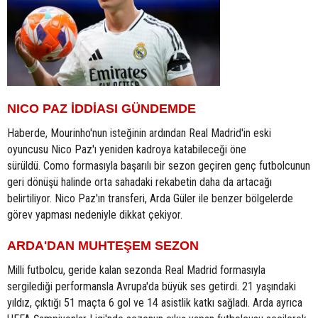
NICO PAZ İDDİASI GÜNDEMDE
Haberde, Mourinho'nun isteğinin ardından Real Madrid'in eski
oyuncusu Nico Paz'ı yeniden kadroya katabileceği öne
sürüldü. Como formasıyla başarılı bir sezon geçiren genç futbolcunun
geri dönüşü halinde orta sahadaki rekabetin daha da artacağı
belirtiliyor. Nico Paz'ın transferi, Arda Güler ile benzer bölgelerde
görev yapması nedeniyle dikkat çekiyor.
ARDA'DAN MUHTEŞEM SEZON
Milli futbolcu, geride kalan sezonda Real Madrid formasıyla
sergilediği performansla Avrupa'da büyük ses getirdi. 21 yaşındaki
yıldız, çıktığı 51 maçta 6 gol ve 14 asistlik katkı sağladı. Arda ayrıca