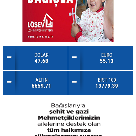
DOLAR
EURO
47.68
55.13
ALTIN
BIST 100
6659.71
13779.39