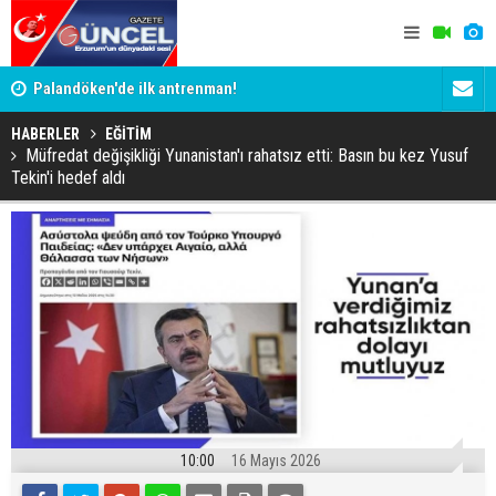
Palandöken'de ilk antrenman!
Kaptan Yum
HABERLER
EĞİTİM
Müfredat değişikliği Yunanistan'ı rahatsız etti: Basın bu kez Yusuf
Tekin'i hedef aldı
10:00
16 Mayıs 2026