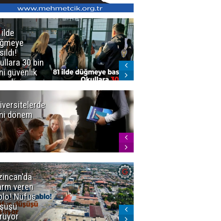
 ilde
Erzurum'da
üğmeye
Kürekle
sıldı!
işlenen
ullara 30 bin
vahşette karar
ni güvenlik
kesinleşti!
revlisi
Yargıtay
cezaları onadı
iversitelerde
Başkan
ni dönem
Sekmen'den
Tercih
Döneminde
Erzurum
Vurgusu
zincan'da
Meteoroloji
arm veren
uyardı!
blo! Nüfus
Doğu'ya yaz
şüşü
gelmeyecek
rüyor