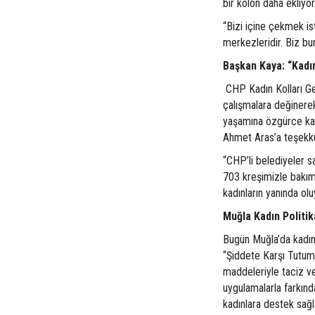
bir kolon daha ekliyo
“Bizi içine çekmek i
merkezleridir. Biz b
Başkan Kaya: “Kad
CHP Kadın Kolları Gen
çalışmalara değinerek
yaşamına özgürce katı
Ahmet Aras’a teşekk
“CHP’li belediyeler s
703 kreşimizle bakım 
kadınların yanında olu
Muğla Kadın Politi
Bugün Muğla’da kadınl
“Şiddete Karşı Tutum
maddeleriyle taciz v
uygulamalarla farkında
kadınlara destek sağl