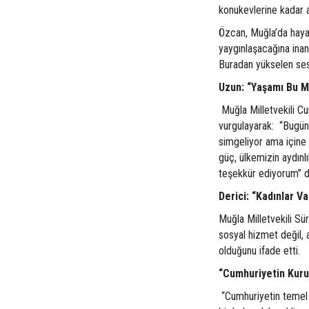
konukevlerine kadar a
Özcan, Muğla’da hayat
yaygınlaşacağına inan
Buradan yükselen ses
Uzun: “Yaşamı Bu 
Muğla Milletvekili C
vurgulayarak: “Bugün 
simgeliyor ama içine 
güç, ülkemizin aydın
teşekkür ediyorum” d
Derici: “Kadınlar V
Muğla Milletvekili Sü
sosyal hizmet değil,
olduğunu ifade etti.
“Cumhuriyetin Kuru
“Cumhuriyetin temel t