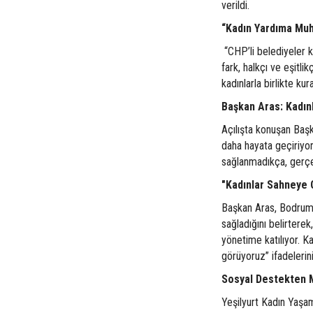
verildi.
“Kadın Yardıma Muh
“CHP’li belediyeler k
fark, halkçı ve eşitli
kadınlarla birlikte ku
Başkan Aras: Kadın
Açılışta konuşan Başk
daha hayata geçiriyo
sağlanmadıkça, gerç
"Kadınlar Sahneye 
Başkan Aras, Bodrum’
sağladığını belirtere
yönetime katılıyor. Ka
görüyoruz” ifadelerini
Sosyal Destekten 
Yeşilyurt Kadın Yaşam