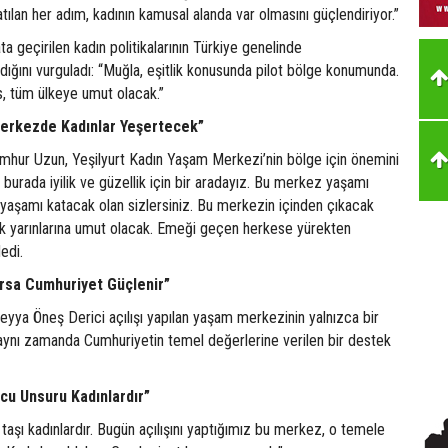
tılan her adım, kadının kamusal alanda var olmasını güçlendiriyor.”
a geçirilen kadın politikalarının Türkiye genelinde
dığını vurguladı: “Muğla, eşitlik konusunda pilot bölge konumunda.
, tüm ülkeye umut olacak.”
Merkezde Kadınlar Yeşertecek”
umhur Uzun, Yeşilyurt Kadın Yaşam Merkezi’nin bölge için önemini
burada iyilik ve güzellik için bir aradayız. Bu merkez yaşamı
yaşamı katacak olan sizlersiniz. Bu merkezin içinden çıkacak
lık yarınlarına umut olacak. Emeği geçen herkese yürekten
edi.
arsa Cumhuriyet Güçlenir”
reyya Öneş Derici açılışı yapılan yaşam merkezinin yalnızca bir
 aynı zamanda Cumhuriyetin temel değerlerine verilen bir destek
cu Unsuru Kadınlardır”
aşı kadınlardır. Bugün açılışını yaptığımız bu merkez, o temele