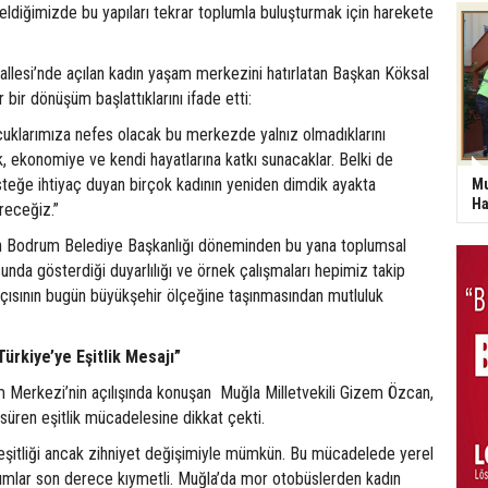
geldiğimizde bu yapıları tekrar toplumla buluşturmak için harekete
llesi’nde açılan kadın yaşam merkezini hatırlatan Başkan Köksal
 bir dönüşüm başlattıklarını ifade etti:
cuklarımıza nefes olacak bu merkezde yalnız olmadıklarını
 ekonomiye ve kendi hayatlarına katkı sunacaklar. Belki de
teğe ihtiyaç duyan birçok kadının yeniden dimdik ayakta
Mu
Ha
receğiz.”
 Bodrum Belediye Başkanlığı döneminden bu yana toplumsal
sunda gösterdiği duyarlılığı ve örnek çalışmaları hepimiz takip
açısının bugün büyükşehir ölçeğine taşınmasından mutluluk
ürkiye’ye Eşitlik Mesajı”
m Merkezi’nin açılışında konuşan Muğla Milletvekili Gizem Özcan,
r süren eşitlik mücadelesine dikkat çekti.
eşitliği ancak zihniyet değişimiyle mümkün. Bu mücadelede yerel
dımlar son derece kıymetli. Muğla’da mor otobüslerden kadın