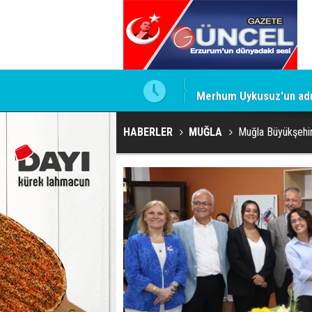
Merhum Uykusuz'un adı 
HABERLER
MUĞLA
Muğla Büyükşehi