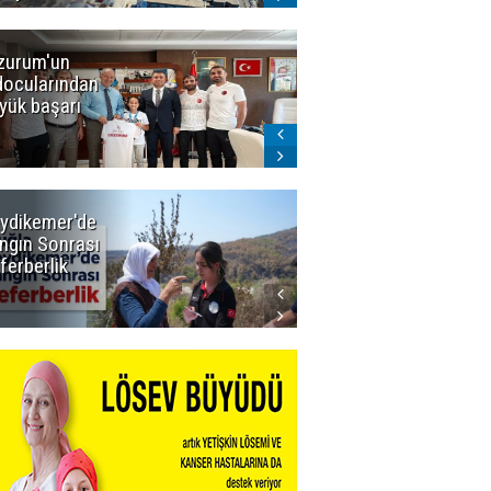
zurum'un
Amar süper
docularından
ligi seviyor!
yük başarı
ydikemer'de
Muğla
ngın Sonrası
Büyükşehir
ferberlik
Tüm
İmkânlarıyla
Yangın
Sahasında