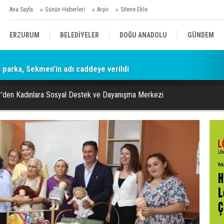
Ana Sayfa
Günün Haberleri
Arşiv
Sitene Ekle
ERZURUM
BELEDİYELER
DOĞU ANADOLU
GÜNDEM
parka, Sekmen'in adı caddeye verildi
SİYASET
AFAD/ SAVAŞ
SPOR
r’den Kadınlara Sosyal Destek ve Dayanışma Merkezi
KÜLTÜR/SANAT//MAĞAZİN
BODRUM