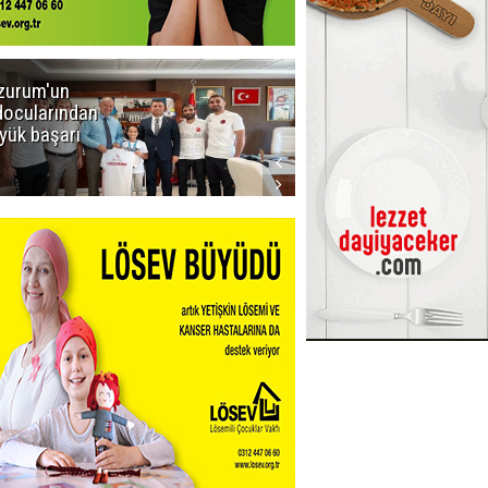
zurum'un
Amar süper
docularından
ligi seviyor!
yük başarı