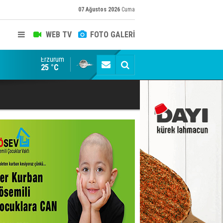
07 Ağustos 2026
Cuma
WEB TV
FOTO GALERİ
Erzurum
Konuşanlar'a katıldı, söyledikleri başına iş açtı! Göza
25 °C