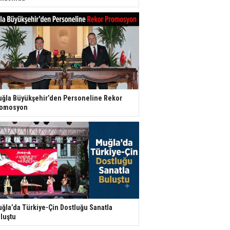
ğla Büyükşehir’den Personeline Rekor
romosyon
ğla’da Türkiye-Çin Dostluğu Sanatla
luştu