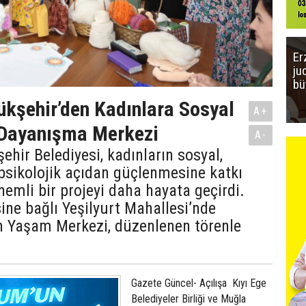
Er
ju
bü
kşehir’den Kadınlara Sosyal
A+
 Dayanışma Merkezi
A-
hir Belediyesi, kadınların sosyal,
psikolojik açıdan güçlenmesine katkı
emli bir projeyi daha hayata geçirdi.
ine bağlı Yeşilyurt Mahallesi’nde
n Yaşam Merkezi, düzenlenen törenle
Gazete Güncel- Açılışa Kıyı Ege
Belediyeler Birliği ve Muğla