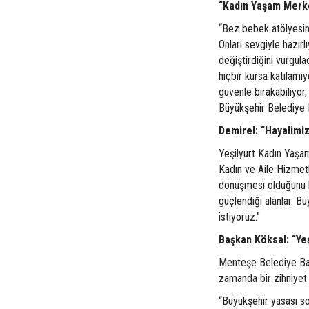
“Kadın Yaşam Merke
“Bez bebek atölyesin
Onları sevgiyle hazır
değiştirdiğini vurgul
hiçbir kursa katılam
güvenle bırakabiliyor,
Büyükşehir Belediye 
Demirel: “Hayalimi
Yeşilyurt Kadın Yaşa
Kadın ve Aile Hizmet
dönüşmesi olduğunu be
güçlendiği alanlar. B
istiyoruz.”
Başkan Köksal: “Ye
Menteşe Belediye Baş
zamanda bir zihniyet 
“Büyükşehir yasası s