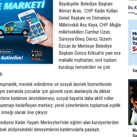
Büyükşehir Belediye Başkanı
Bu K
Ahmet Aras, CHP Kadın Kolları
Genel Başkanı ve Osmaniye
Milletvekili Asu Kaya, CHP Muğla
milletvekilleri Cumhur Uzun,
Süreyya Öneş Derici, Gizem
Özcan ile Menteşe Belediye
Başkanı Gonca Köksal’ın yanı sıra
mahalle muhtarları, sivil toplum
kuruluşu temsilcileri ve çok
Se
ı.
anışmanlık, meslek edindirme ve sosyal destek hizmetlerinin
nı zamanda çocuklar için güvenli oyun alanlarıyla da dikkat
etime katılımını desteklemeyi, sosyal hayatta daha aktif roller
 sunmayı hedefleyen merkez; yerel yönetimlerin toplumsal eşitlik
örneği olarak öne çıkıyor.
ediyesi Kadın Yaşam Merkezleri'nde eğitim alan kursiyerlerden
ek atölyesindeki deneyimlerini katılımcılarla paylaştı.
Mu
Sa