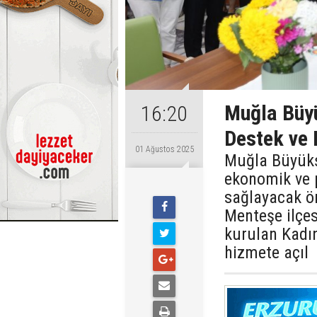
Muğla Büyü
16:20
Destek ve
01 Ağustos 2025
Muğla Büyükşe
ekonomik ve 
sağlayacak ön
Menteşe ilçes
kurulan Kadı
hizmete açıl