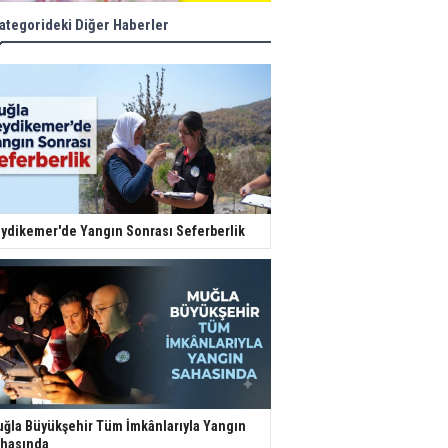
ategorideki Diğer Haberler
ydikemer'de Yangın Sonrası Seferberlik
ğla Büyükşehir Tüm İmkânlarıyla Yangın
hasında