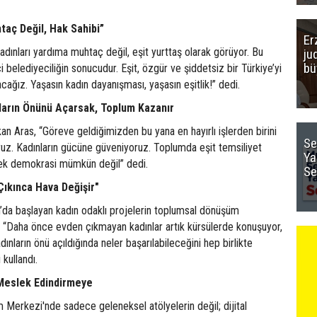
taç Değil, Hak Sahibi”
Er
adınları yardıma muhtaç değil, eşit yurttaş olarak görüyor. Bu
ju
bü
kçi belediyeciliğin sonucudur. Eşit, özgür ve şiddetsiz bir Türkiye’yi
racağız. Yaşasın kadın dayanışması, yaşasın eşitlik!” dedi.
ların Önünü Açarsak, Toplum Kazanır
an Aras, “Göreve geldiğimizden bu yana en hayırlı işlerden birini
Se
ruz. Kadınların gücüne güveniyoruz. Toplumda eşit temsiliyet
Ya
ek demokrasi mümkün değil” dedi.
Se
Çıkınca Hava Değişir"
da başlayan kadın odaklı projelerin toplumsal dönüşüm
k, “Daha önce evden çıkmayan kadınlar artık kürsülerde konuşuyor,
dınların önü açıldığında neler başarılabileceğini hep birlikte
 kullandı.
Meslek Edindirmeye
 Merkezi'nde sadece geleneksel atölyelerin değil; dijital