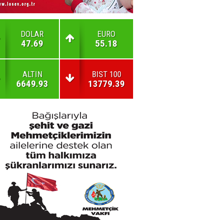
DOLAR
EURO
47.69
55.18
ALTIN
BIST 100
6649.93
13779.39