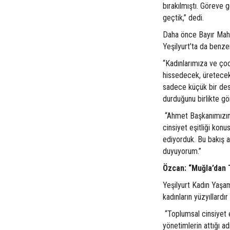
bırakılmıştı. Göreve 
geçtik,” dedi.
Daha önce Bayır Maha
Yeşilyurt’ta da benzer
“Kadınlarımıza ve ço
hissedecek, üretecek,
sadece küçük bir des
durduğunu birlikte gö
“Ahmet Başkanımızın
cinsiyet eşitliği konu
ediyorduk. Bu bakış 
duyuyorum.”
Özcan: “Muğla’dan T
Yeşilyurt Kadın Yaşa
kadınların yüzyıllardı
“Toplumsal cinsiyet 
yönetimlerin attığı a