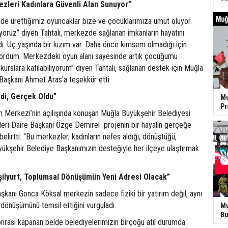
zleri Kadınlara Güvenli Alan Sunuyor”
de ürettiğimiz oyuncaklar bize ve çocuklarımıza umut oluyor.
lıyoruz” diyen Tahtalı, merkezde sağlanan imkanların hayatını
adı. Üç yaşında bir kızım var. Daha önce kimsem olmadığı için
ıyordum. Merkezdeki oyun alanı sayesinde artık çocuğumu
 kurslara katılabiliyorum” diyen Tahtalı, sağlanan destek için Muğla
Başkanı Ahmet Aras’a teşekkür etti.
zdi, Gerçek Oldu”
Mu
P
m Merkezi’nin açılışında konuşan Muğla Büyükşehir Belediyesi
leri Daire Başkanı Özge Demirel projenin bir hayalin gerçeğe
lirtti: “Bu merkezler, kadınların nefes aldığı, dönüştüğü,
üyükşehir Belediye Başkanımızın desteğiyle her ilçeye ulaştırmak
şilyurt, Toplumsal Dönüşümün Yeni Adresi Olacak”
kanı Gonca Köksal merkezin sadece fiziki bir yatırım değil, aynı
dönüşümünü temsil ettiğini vurguladı.
Mu
Bu
onrası kapanan belde belediyelerimizin birçoğu atıl durumda