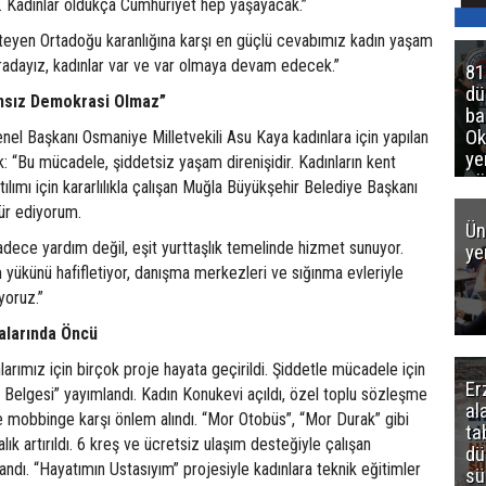
r. Kadınlar oldukça Cumhuriyet hep yaşayacak.”
steyen Ortadoğu karanlığına karşı en güçlü cevabımız kadın yaşam
uradayız, kadınlar var ve var olmaya devam edecek.”
81
d
ınsız Demokrasi Olmaz”
ba
Ok
el Başkanı Osmaniye Milletvekili Asu Kaya kadınlara için yapılan
ye
: “Bu mücadele, şiddetsiz yaşam direnişidir. Kadınların kent
gö
lımı için kararlılıkla çalışan Muğla Büyükşehir Belediye Başkanı
ür ediyorum.
Ün
adece yardım değil, eşit yurttaşlık temelinde hizmet sunuyor.
ye
yükünü hafifletiyor, danışma merkezleri ve sığınma evleriyle
yoruz.”
kalarında Öncü
arımız için birçok proje hayata geçirildi. Şiddetle mücadele için
Er
 Belgesi” yayımlandı. Kadın Konukevi açıldı, özel toplu sözleşme
al
e mobbinge karşı önlem alındı. “Mor Otobüs”, “Mor Durak” gibi
ta
lık artırıldı. 6 kreş ve ücretsiz ulaşım desteğiyle çalışan
dü
andı. “Hayatımın Ustasıyım” projesiyle kadınlara teknik eğitimler
sü