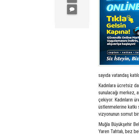
sayıda vatandaş katıld
Kadınlara ücretsiz d
sunulacağı merkez, ay
çekiyor. Kadınların ür
üstlenmelerine katkı
vizyonunun somut bir 
Muğla Büyükşehir Bel
Yaren Tahtalı, bez beb