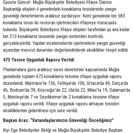
Gazete Güncel- Muğla Büyükşehir Belediyesi İtfaiye Dairesi
Başkanlığı ekipleri il genelindeki konaklama tesislerinde yangın
güvenliği denetimlerini aralıksız sürdürüyor. Kent genelinde bin 583
konaklama tesisi ile restoran işletmecileri itfaiyeye müracaata
bulundu. Büyükşehir Belediyesi İtfaiye ekipleri tarafından şu ana kadar
bin 213 konaklama tesisinde yangın sistemleri kontrolü
gerçekleştirildi. Yapılan incelemelerde işletmelerin yangın güvenliği
açısından mevcut durumları değerlendirilerek eksiklikler tespit edildi.
473 Tesise Uygunluk Raporu Verildi
Planlamalara göre aralıksız süren denetimler kapsamında Muğla
genelinde toplam 473 konaklama tesisine itfaiye uygunluk raporu
düzenlendi. Marmaris’te 156, Fethiye’de 106, Ortaca’da 49, Datça’da
46, Bodrum’da 39, Köyceğiz’de 22, Ula’da 22, Milas’ta 19, Dalaman’da
5, Menteşe’de 7 ve Seydikemer’de 2 konaklama tesisine itfaiye
uygunluk raporu verildi. İtfaiye uygunluk raporu almayan tesisleri
eksikliklerinin giderilmesi için süre verildi.
Başkan Aras: “Vatandaşlarımızın Güvenliği Önceliğimiz”
Kıyı Ege Belediyeler Birliği ve Muğla Büyükşehir Belediye Başkanı