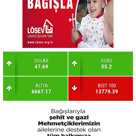
DOLAR
EURO
47.69
55.2
ALTIN
BIST 100
6667.17
13779.39