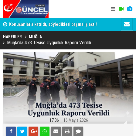
ye
Konuşanlar'a katıldı, söyledikleri başına iş açtı!
ADALET BAK
Gözaltına alındı
KİM KORU
HABERLER
MUĞLA
Muğla’da 473 Tesise Uygunluk Raporu Verildi
17:36
16 Mayıs 2026