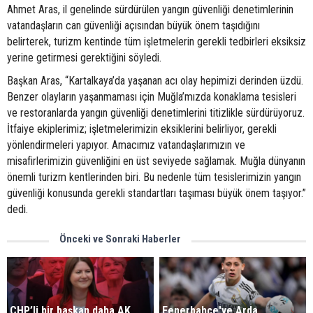
Ahmet Aras, il genelinde sürdürülen yangın güvenliği denetimlerinin
vatandaşların can güvenliği açısından büyük önem taşıdığını
belirterek, turizm kentinde tüm işletmelerin gerekli tedbirleri eksiksiz
yerine getirmesi gerektiğini söyledi.
Başkan Aras, “Kartalkaya’da yaşanan acı olay hepimizi derinden üzdü.
Benzer olayların yaşanmaması için Muğla’mızda konaklama tesisleri
ve restoranlarda yangın güvenliği denetimlerini titizlikle sürdürüyoruz.
İtfaiye ekiplerimiz; işletmelerimizin eksiklerini belirliyor, gerekli
yönlendirmeleri yapıyor. Amacımız vatandaşlarımızın ve
misafirlerimizin güvenliğini en üst seviyede sağlamak. Muğla dünyanın
önemli turizm kentlerinden biri. Bu nedenle tüm tesislerimizin yangın
güvenliği konusunda gerekli standartları taşıması büyük önem taşıyor.”
dedi.
Önceki ve Sonraki Haberler
CHP’li bir başkan daha AK
Fenerbahçe'ye Arda