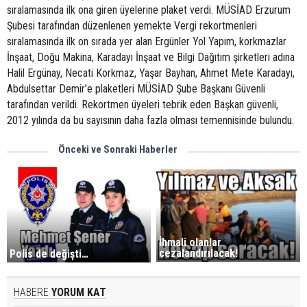
sıralamasında ilk ona giren üyelerine plaket verdi. MÜSİAD Erzurum
Şubesi tarafından düzenlenen yemekte Vergi rekortmenleri
sıralamasında ilk on sırada yer alan Ergünler Yol Yapım, korkmazlar
İnşaat, Doğu Makina, Karadayı İnşaat ve Bilgi Dağıtım şirketleri adına
Halil Ergünay, Necati Korkmaz, Yaşar Bayhan, Ahmet Mete Karadayı,
Abdulsettar Demir’e plaketleri MÜSİAD Şube Başkanı Güvenli
tarafından verildi. Rekortmen üyeleri tebrik eden Başkan güvenli,
2012 yılında da bu sayısının daha fazla olması temennisinde bulundu.
Önceki ve Sonraki Haberler
İhmali olanlar
cezalandırılacak!
Polis de değişti…
HABERE
YORUM KAT