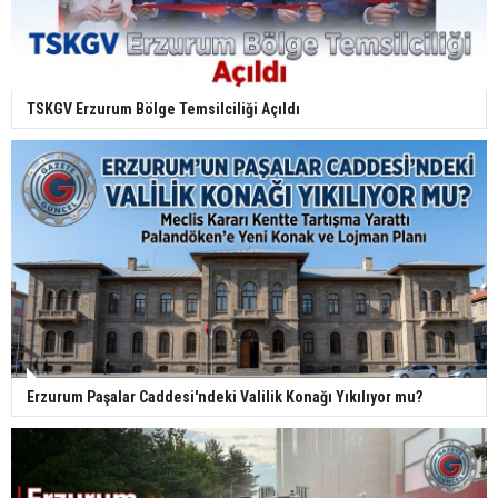
TSKGV Erzurum Bölge Temsilciliği Açıldı
Erzurum Paşalar Caddesi'ndeki Valilik Konağı Yıkılıyor mu?