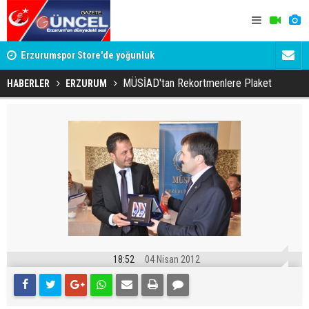
Erzurumspor Store'de yoğunluk
Adalet Bak
Böyle bir 
MÜSİAD'tan Rekortmenlere Plaket
HABERLER
ERZURUM
18:52
04 Nisan 2012