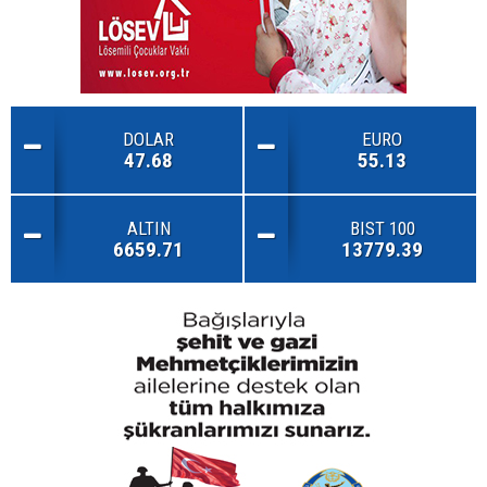
DOLAR
EURO
47.68
55.13
ALTIN
BIST 100
6659.71
13779.39