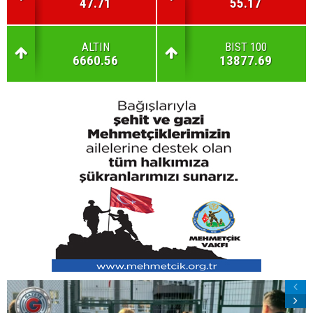
47.71
55.17
ALTIN
BIST 100
6660.56
13877.69