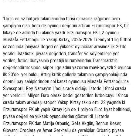
1.ligin en az bütçeli takımlarından birisi olmasına rağpmen hem
şampiyon olan, hem de oyuncu değerini artıran Erzurumspor FK, bir
hikaye de aslında bu alanda yazdı. Erzurumspor FK’lı 2 oyuncu,
Mustafa Fettahoğlu ile Yakup Kırtay, 2025-2026 Trendyol 1.lig futbol
sezonunda ‘piayasa değeri en yüksek’ oyuncular arasında ilk 20’de
yeraldı. İstatistik, piyasa değerleri, transfer ve söylentilere yer
verilen, futbol dünyasının prestijli kurumlarından Transmarkt’ın
değerlendirmesinde, süper lige adını yazdıran mavi-beyazlı 2 oyuncu
ilk 20’de yer buldu. Attığı kritik gollerle takımının şampiyonluğunda
önemli pay sahiplerinden sol kanat oyuncusu Mustafa Fettahoğlu’na,
Sivassporlu Rey Namay’ın 1’nci sırada olduğu listede 18’nci sırada
yer verildi. 1 Milyon Euro olarak bedel gösterilen futbolcuyu 19’ncu
sırada takım arkadaşı stoper Yakup Kırtay takip etti. 22 yaşında ki
Erzurumspor FK alt yapılı Kırtay için de 1 milyon Euro fiyat belirlendi,
piyasa değeri en yüksek oyunculardan gösterildi. Listede
Erzurumspor FK’dan Matija Orbaniç, Sefa Akgün, Benhur Keser,
Giovanni Crociata ve Amar Gerxhaliu da yeraldılar. Orbaniç piyasa