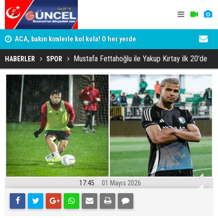
yor
ACA, bakın kimlerle kol kola! O her yerde
ADALET BAK
KİM KORU
Mustafa Fettahoğlu ile Yakup Kırtay ilk 20'de
HABERLER
SPOR
17:45
01 Mayıs 2026