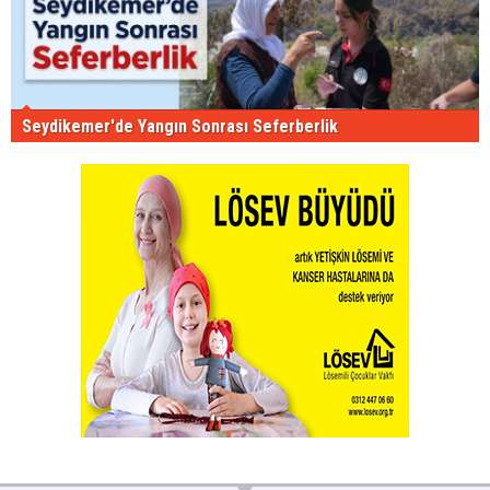
Seydikemer'de Yangın Sonrası Seferberlik