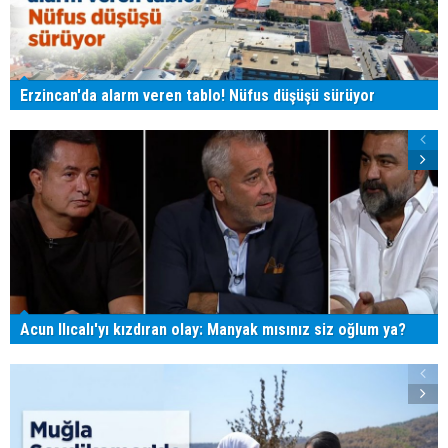
Erzincan'da alarm veren tablo! Nüfus düşüşü sürüyor
Acun Ilıcalı'yı kızdıran olay: Manyak mısınız siz oğlum ya?