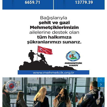
6659.71
13779.39