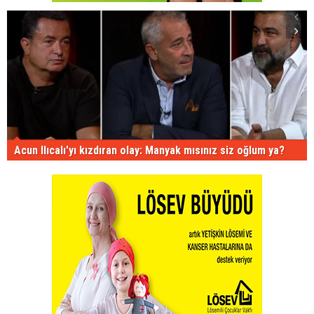
Acun Ilıcalı'yı kızdıran olay: Manyak mısınız siz oğlum ya?