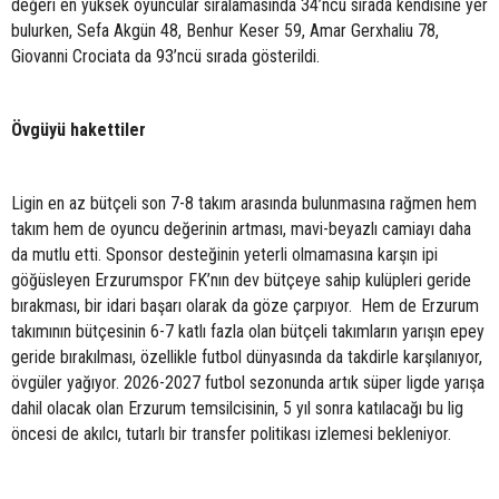
değeri en yüksek oyuncular sıralamasında 34’ncü sırada kendisine yer
bulurken, Sefa Akgün 48, Benhur Keser 59, Amar Gerxhaliu 78,
Giovanni Crociata da 93’ncü sırada gösterildi.
Övgüyü hakettiler
Ligin en az bütçeli son 7-8 takım arasında bulunmasına rağmen hem
takım hem de oyuncu değerinin artması, mavi-beyazlı camiayı daha
da mutlu etti. Sponsor desteğinin yeterli olmamasına karşın ipi
göğüsleyen Erzurumspor FK’nın dev bütçeye sahip kulüpleri geride
bırakması, bir idari başarı olarak da göze çarpıyor. Hem de Erzurum
takımının bütçesinin 6-7 katlı fazla olan bütçeli takımların yarışın epey
geride bırakılması, özellikle futbol dünyasında da takdirle karşılanıyor,
övgüler yağıyor. 2026-2027 futbol sezonunda artık süper ligde yarışa
dahil olacak olan Erzurum temsilcisinin, 5 yıl sonra katılacağı bu lig
öncesi de akılcı, tutarlı bir transfer politikası izlemesi bekleniyor.