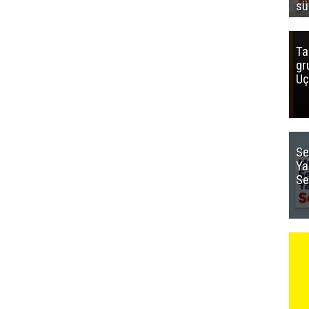
sü
Ta
gr
Uç
Se
Ya
Se