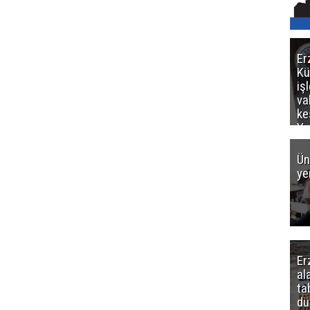
Er
Kü
iş
va
ke
Ya
ce
Ün
ye
Er
al
ta
dü