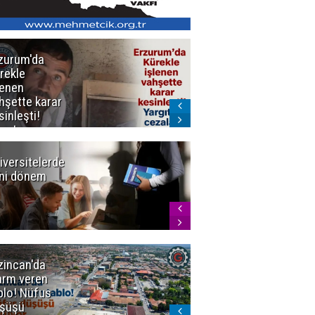
zurum'da
Erzurum dâhil
rekle
Çok Sayıda
lenen
İlde
hşette karar
Uyuşturucuya
sinleşti!
Darbe
rgıtay
zaları onadı
iversitelerde
Başkan
ni dönem
Sekmen'den
Tercih
Döneminde
Erzurum
Vurgusu
zincan'da
Meteoroloji
arm veren
uyardı!
blo! Nüfus
Doğu'ya yaz
şüşü
gelmeyecek