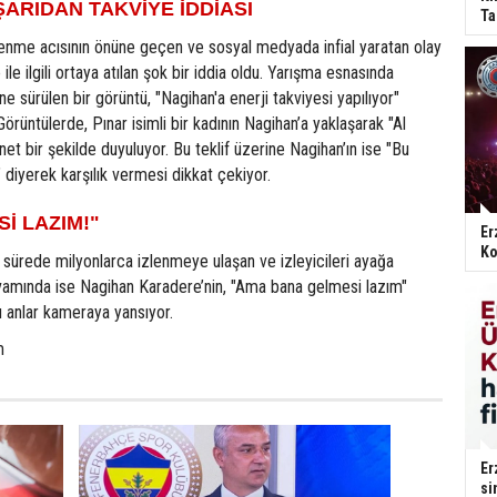
ŞARIDAN TAKVİYE İDDİASI
Ta
nme acısının önüne geçen ve sosyal medyada infial yaratan olay
le ilgili ortaya atılan şok bir iddia oldu. Yarışma esnasında
ne sürülen bir görüntü, "Nagihan'a enerji takviyesi yapılıyor"
 Görüntülerde, Pınar isimli bir kadının Nagihan’a yaklaşarak "Al
et bir şekilde duyuluyor. Bu teklif üzerine Nagihan’ın ise "Bu
 diyerek karşılık vermesi dikkat çekiyor.
İ LAZIM!"
Er
Ko
sürede milyonlarca izlenmeye ulaşan ve izleyicileri ayağa
vamında ise Nagihan Karadere’nin, "Ama bana gelmesi lazım"
u anlar kameraya yansıyor.
m
Er
si