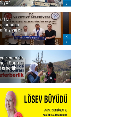
rüyor
raftar
Ligde yeni
uplarından
sezon
ar'a ziyaret
başlıyor! İlk
düdük Bolu'da
çalacak
ydikemer'de
Muğla
ngın Sonrası
Büyükşehir
ferberlik
Tüm
İmkânlarıyla
Yangın
Sahasında