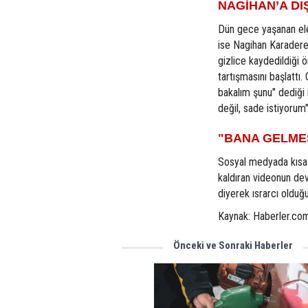
NAGİHAN’A DI
Dün gece yaşanan ele
ise Nagihan Karadere i
gizlice kaydedildiği ö
tartışmasını başlattı.
bakalım şunu" dediği n
değil, sade istiyorum"
"BANA GELMES
Sosyal medyada kısa 
kaldıran videonun de
diyerek ısrarcı olduğ
Kaynak: Haberler.co
Önceki ve Sonraki Haberler