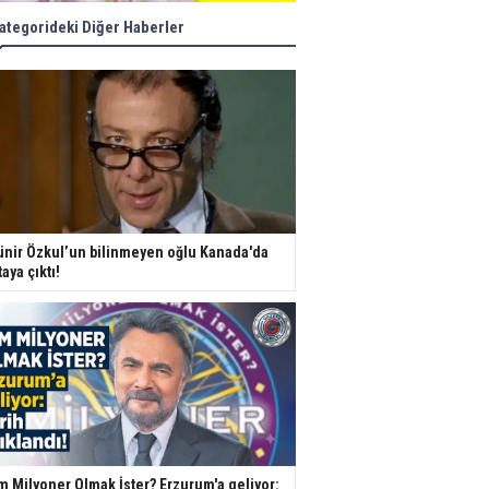
ategorideki Diğer Haberler
nir Özkul’un bilinmeyen oğlu Kanada'da
taya çıktı!
m Milyoner Olmak İster? Erzurum'a geliyor: