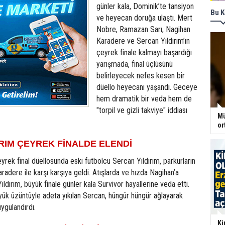
günler kala, Dominik’te tansiyon
Bu K
ve heyecan doruğa ulaştı. Mert
Nobre, Ramazan Sarı, Nagihan
Karadere ve Sercan Yıldırım’ın
çeyrek finale kalmayı başardığı
yarışmada, final üçlüsünü
belirleyecek nefes kesen bir
düello heyecanı yaşandı. Geceye
hem dramatik bir veda hem de
"torpil ve gizli takviye" iddiası
Mü
or
RIM ÇEYREK FİNALDE ELENDİ
yrek final düellosunda eski futbolcu Sercan Yıldırım, parkurların
radere ile karşı karşıya geldi. Atışlarda ve hızda Nagihan’a
ldırım, büyük finale günler kala Survivor hayallerine veda etti.
yük üzüntüyle adeta yıkılan Sercan, hüngür hüngür ağlayarak
ygulandırdı.
Ki