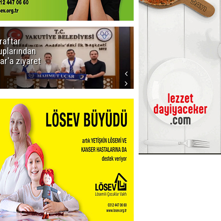
raftar
Ligde yeni
uplarından
sezon
ar'a ziyaret
başlıyor! İlk
düdük Bolu'da
çalacak