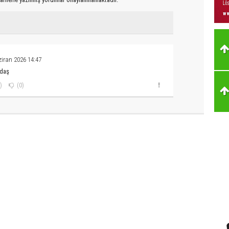
iran 2026 14:47
adaş
)
(0)