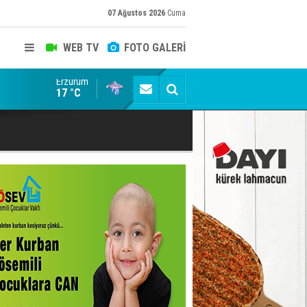
07 Ağustos 2026
Cuma
WEB TV
FOTO GALERİ
Erzurum
Siyaset-Sermaye Çizgisinde Haklılığın Resmi: Selami Al
17 °C