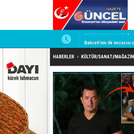
ntrol altında
Bahçeli'nin ilk imzacısı
HABERLER
KÜLTÜR/SANAT//MAĞAZİN