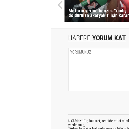
Motorin yerine benzin: 'Yanlış
doldurulan akaryakıt' için karar
HABERE
YORUM KAT
UYARI:
Küfür, hakaret, rencide edici cümlel
yazılmamış,
Türkçe karakter kullanılmayan ve büyük h