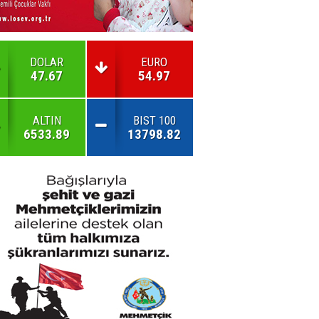
DOLAR
EURO
47.67
54.97
ALTIN
BIST 100
6533.89
13798.82