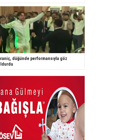
raniç, düğünde performansıyla göz
ldurdu