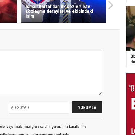
İsmail Kartal'dan ilk sözler! İşte
sözleşme detayları ve ekibindeki
isim
Ob
do
er veya imalar, inançlara saldırı içeren, imla kuralları ile
arflerle yazılmış yorumlar onaylanmamaktadır.