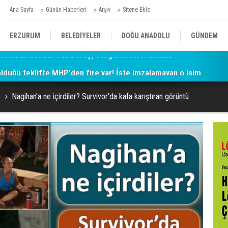
Ana Sayfa
Günün Haberleri
Arşiv
Sitene Ekle
ERZURUM
BELEDİYELER
DOĞU ANADOLU
GÜNDEM
 olduğu teklifte MHP'den fire var! İşte imzalamayan o isim
SİYASET
AFAD/ SAVAŞ
SPOR
Nagihan'a ne içirdiler? Survivor'da kafa karıştıran görüntü
KÜLTÜR/SANAT//MAĞAZİN
BODRUM