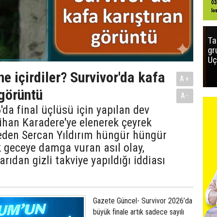
Ta
gr
Uç
e içirdiler? Survivor'da kafa
A+
 görüntü
A-
'da final üçlüsü için yapılan dev
ihan Karadere'ye elenerek çeyrek
 eden Sercan Yıldırım hüngür hüngür
 geceye damga vuran asıl olay,
rıdan gizli takviye yapıldığı iddiası
Gazete Güncel- Survivor 2026’da
büyük finale artık sadece sayılı