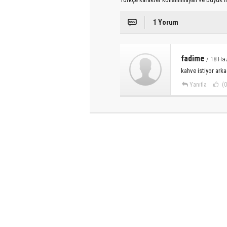
1 Yorum
fadime
/ 18 Haz
kahve istiyor ark
Yanıtla
(0