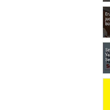
Er
ju
bü
Se
Ya
Se