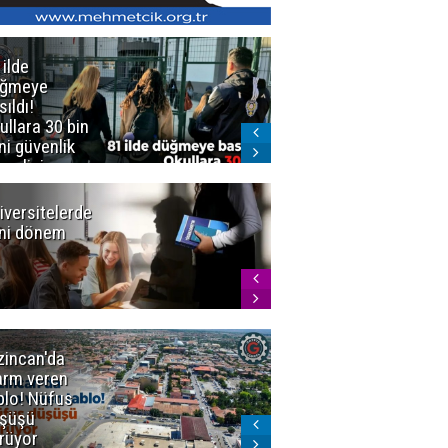
 ilde
Erzurum'da
üğmeye
Kürekle
sıldı!
işlenen
ullara 30 bin
vahşette karar
ni güvenlik
kesinleşti!
revlisi
Yargıtay
cezaları onadı
iversitelerde
Başkan
ni dönem
Sekmen'den
Tercih
Döneminde
Erzurum
Vurgusu
zincan'da
Meteoroloji
arm veren
uyardı!
blo! Nüfus
Doğu'ya yaz
şüşü
gelmeyecek
rüyor