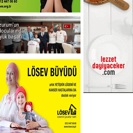
zurum'un
Amar süper
docularından
ligi seviyor!
yük başarı