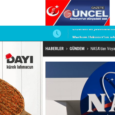
Merhum Uykusuz'un adı 
HABERLER
GÜNDEM
NASA'dan Voyag