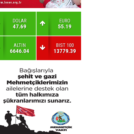
DOLAR
EURO
47.69
55.19
ALTIN
BIST 100
6646.04
13779.39