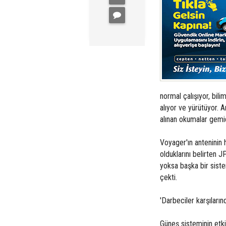
normal çalışıyor, bili
alıyor ve yürütüyor.
alınan okumalar gemid
Voyager'ın anteninin 
olduklarını belirten J
yoksa başka bir siste
çekti.
'Darbeciler karşıların
Güneş sisteminin etk