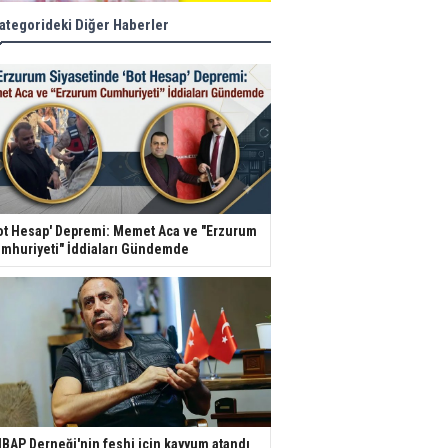
ategorideki Diğer Haberler
ot Hesap' Depremi: Memet Aca ve "Erzurum
mhuriyeti" İddiaları Gündemde
BAP Derneği'nin feshi için kayyum atandı