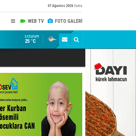
07 Ağustos 2026
Cuma
WEB TV
FOTO GALERİ
Erzurum
Konuşanlar'a katıldı, söyledikleri başına iş açtı! Göza
25 °C