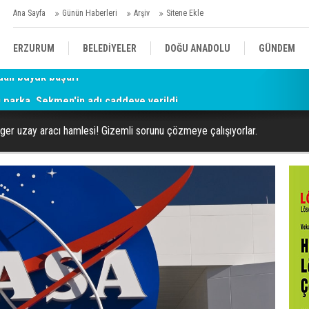
Ana Sayfa
Günün Haberleri
Arşiv
Sitene Ekle
ERZURUM
BELEDİYELER
DOĞU ANADOLU
GÜNDEM
parka, Sekmen'in adı caddeye verildi
SİYASET
AFAD/ SAVAŞ
SPOR
er uzay aracı hamlesi! Gizemli sorunu çözmeye çalışıyorlar.
KÜLTÜR/SANAT//MAĞAZİN
BODRUM