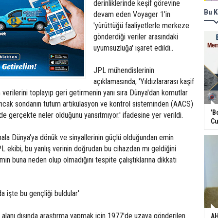
derinliklerinde keşif görevine
Bu K
devam eden Voyager 1'in
'yürüttüğü faaliyetlerle merkeze
gönderdiği veriler arasındaki
uyumsuzluğa' işaret edildi..
JPL mühendislerinin
açıklamasında, 'Yıldızlararası kaşif
m verilerini toplayıp geri getirmenin yanı sıra Dünya'dan komutlar
 Ancak sondanın tutum artikülasyon ve kontrol sisteminden (AACS)
'B
e gerçekte neler olduğunu yansıtmıyor.' ifadesine yer verildi.
Cu
hala Dünya'ya dönük ve sinyallerinin güçlü olduğundan emin
PL ekibi, bu yanlış verinin doğrudan bu cihazdan mı geldiğini
min buna neden olup olmadığını tespite çalıştıklarına dikkati
da işte bu gençliği buldular'
i alanı dışında araştırma yapmak için 1977'de uzaya gönderilen
AH