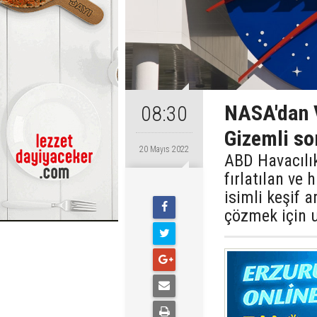
NASA'dan V
08:30
Gizemli so
20 Mayıs 2022
ABD Havacılık
fırlatılan ve
isimli keşif 
çözmek için u