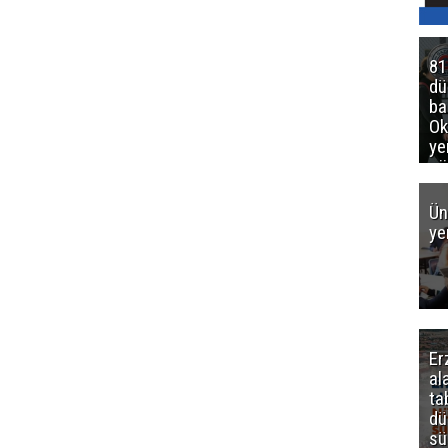
81
d
ba
Ok
ye
gö
Ün
ye
Er
al
ta
dü
sü