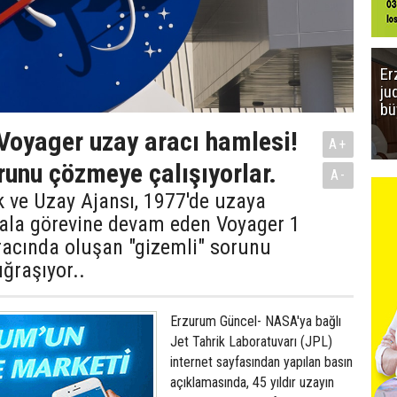
Er
ju
bü
oyager uzay aracı hamlesi!
A+
runu çözmeye çalışıyorlar.
A-
 ve Uzay Ajansı, 1977'de uzaya
 hala görevine devam eden Voyager 1
aracında oluşan "gizemli" sorunu
ğraşıyor..
Erzurum Güncel- NASA'ya bağlı
Jet Tahrik Laboratuvarı (JPL)
internet sayfasından yapılan basın
açıklamasında, 45 yıldır uzayın