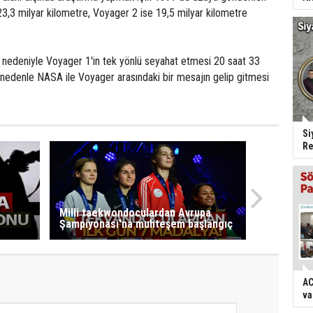
3,3 milyar kilometre, Voyager 2 ise 19,5 milyar kilometre
u nedeniyle Voyager 1'in tek yönlü seyahat etmesi 20 saat 33
 nedenle NASA ile Voyager arasındaki bir mesajın gelip gitmesi
Si
Re
Milli taekwondoculardan Avrupa
Şampiyonası'na muhteşem başlangıç
AC
va