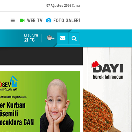
07 Ağustos 2026
Cuma
WEB TV
FOTO GALERİ
Erzurum
Siyaset-Sermaye Çizgisinde Haklılığın Resmi: Selami Al
21 °C