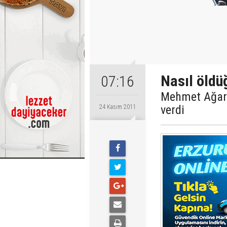
Nasıl öldüğ
07:16
Mehmet Ağar 
verdi
24 Kasım 2011