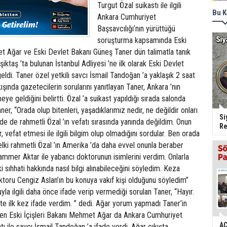
Turgut Özal suikastı ile ilgili
Bu K
Ankara Cumhuriyet
Başsavcılığı’nın yürüttüğü
soruşturma kapsamında Eski
et Ağar ve Eski Devlet Bakanı Güneş Taner dün talimatla tanık
şiktaş ’ta bulunan İstanbul Adliyesi ’ne ilk olarak Eski Devlet
ldi. Taner özel yetkili savcı İsmail Tandoğan ’a yaklaşık 2 saat
kışında gazetecilerin sorularını yanıtlayan Taner, Ankara ’nın
meye geldiğini belirtti. Özal ’a suikast yapıldığı sırada salonda
r, “Orada olup bitenleri, yaşadıklarımız nedir, ne değildir onları
Si
mde de rahmetli Özal ’ın vefatı sırasında yanında değildim. Onun
Re
ar, vefat etmesi ile ilgili bilgim olup olmadığını sordular. Ben orada
belki rahmetli Özal ’ın Amerika ’da daha evvel onunla beraber
ammer Aktar ile yabancı doktorunun isimlerini verdim. Onlarla
sıhhati hakkında nasıl bilgi alınabileceğini söyledim. Keza
ktoru Cengiz Aslan’ın bu konuya vakıf kişi olduğunu söyledim”
yla ilgili daha önce ifade verip vermediği sorulan Taner, “Hayır.
lete ilk kez ifade verdim. ” dedi. Ağar yorum yapmadı Taner’in
len Eski İçişleri Bakanı Mehmet Ağar da Ankara Cumhuriyet
AC
atı ile savcı İsmail Tandoğan ’a ifade verdi. Ağar çıkışta