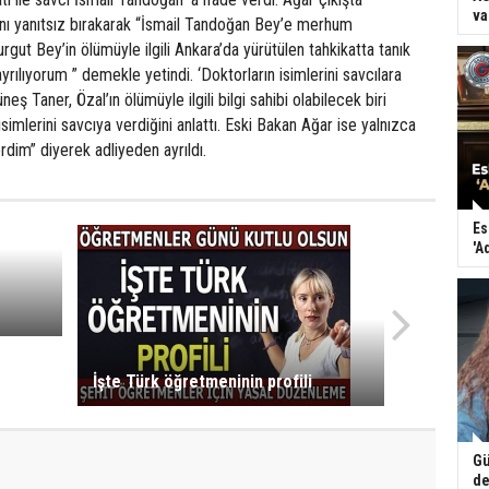
va
ını yanıtsız bırakarak “İsmail Tandoğan Bey’e merhum
ut Bey’in ölümüyle ilgili Ankara’da yürütülen tahkikatta tanık
yrılıyorum ” demekle yetindi. ‘Doktorların isimlerini savcılara
eş Taner, Özal’ın ölümüyle ilgili bilgi sahibi olabilecek biri
imlerini savcıya verdiğini anlattı. Eski Bakan Ağar ise yalnızca
rdim” diyerek adliyeden ayrıldı.
Es
'A
İşte Türk öğretmeninin profili
Gü
de