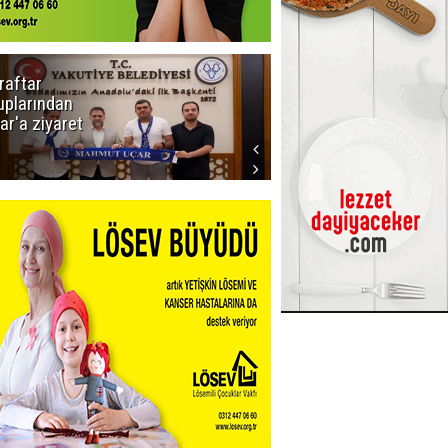
raftar
Ligde yeni
uplarından
sezon
ar'a ziyaret
başlıyor! İlk
düdük Bolu'da
çalacak