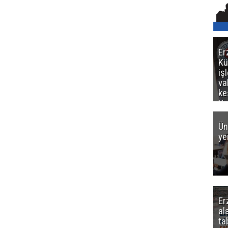
Er
Kü
iş
va
ke
Ya
ce
Ün
ye
Er
al
ta