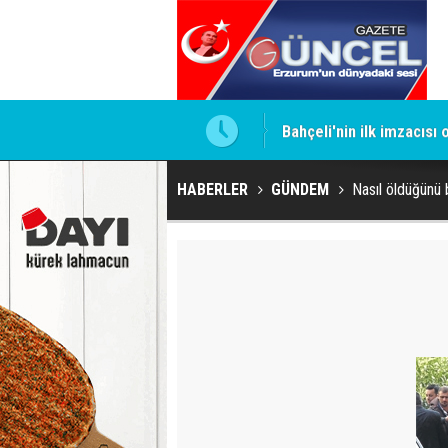
ntrol altında
Bahçeli'nin ilk imzacısı
HABERLER
GÜNDEM
Nasıl öldüğünü b