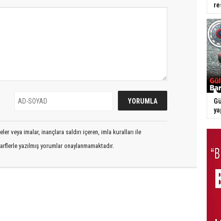
re
Gü
ya
er veya imalar, inançlara saldırı içeren, imla kuralları ile
arflerle yazılmış yorumlar onaylanmamaktadır.