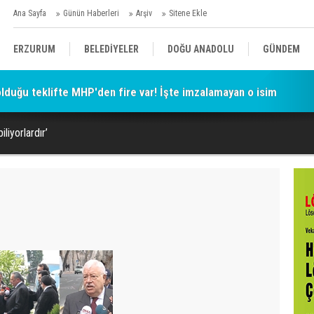
Ana Sayfa
Günün Haberleri
Arşiv
Sitene Ekle
ERZURUM
BELEDİYELER
DOĞU ANADOLU
GÜNDEM
 olduğu teklifte MHP'den fire var! İşte imzalamayan o isim
SİYASET
AFAD/ SAVAŞ
SPOR
iliyorlardır’
KÜLTÜR/SANAT//MAĞAZİN
BODRUM