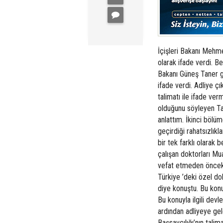
İçişleri Bakanı Mehm
olarak ifade verdi. Be
Bakanı Güneş Taner ge
ifade verdi. Adliye çı
talimatı ile ifade ver
olduğunu söyleyen Tane
anlattım. İkinci bölü
geçirdiği rahatsızlıkl
bir tek farklı olarak 
çalışan doktorları Mu
vefat etmeden önceki 
Türkiye ’deki özel do
diye konuştu. Bu konu
Bu konuyla ilgili dev
ardından adliyeye ge
Başsavcılığı’nın talim