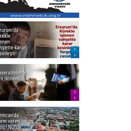
zurum'da
Erzurum dâhil
rekle
Çok Sayıda
lenen
İlde
hşette karar
Uyuşturucuya
sinleşti!
Darbe
rgıtay
zaları onadı
iversitelerde
Başkan
ni dönem
Sekmen'den
Tercih
Döneminde
Erzurum
Vurgusu
zincan'da
Meteoroloji
arm veren
uyardı!
blo! Nüfus
Doğu'ya yaz