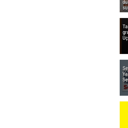
dü
sü
Ta
gr
Uç
Se
Ya
Se