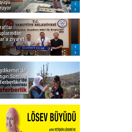
şüşü
gelmeyecek
rüyor
raftar
Ligde yeni
uplarından
sezon
ar'a ziyaret
başlıyor! İlk
düdük Bolu'da
çalacak
ydikemer'de
Muğla
ngın Sonrası
Büyükşehir
ferberlik
Tüm
İmkânlarıyla
Yangın
Sahasında