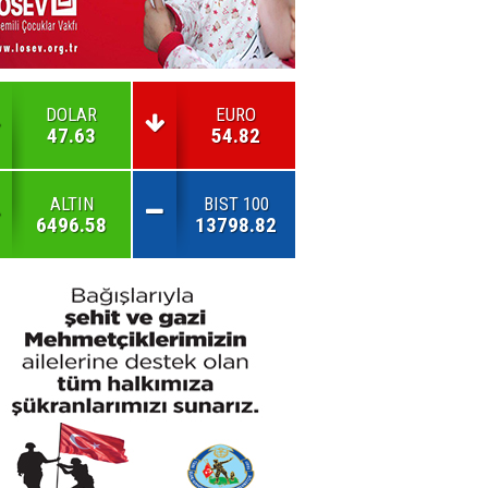
DOLAR
EURO
47.63
54.82
ALTIN
BIST 100
6496.58
13798.82