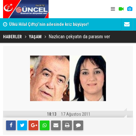
Ülkü Hilal Çiftçi’nin ailesinde kriz büyüyor!
Cumhurbaşka
sahaya iniy
Nazlıcan çekyatın da parasını ver
HABERLER
YAŞAM
18:13
17 Ağustos 2011