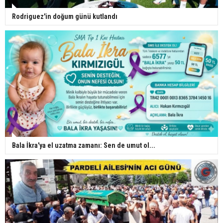
Rodriguez'in doğum günü kutlandı
Bala İkra'ya el uzatma zamanı: Sen de umut ol...