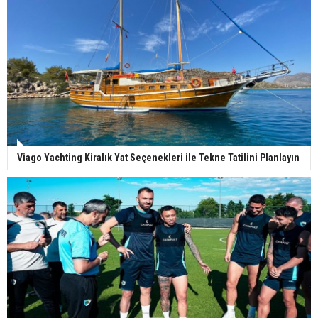
Viago Yachting Kiralık Yat Seçenekleri ile Tekne Tatilini Planlayın