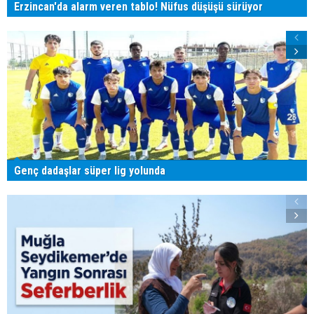
Erzincan'da alarm veren tablo! Nüfus düşüşü sürüyor
Genç dadaşlar süper lig yolunda