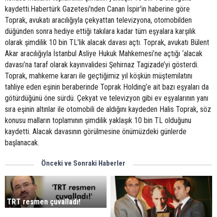
kaydetti.Habertürk Gazetesi'nden Canan İspir'in haberine göre
Toprak, avukatı aracılığıyla çekyattan televizyona, otomobilden
düğünden sonra hediye ettiği takılara kadar tüm eşyalara karşılık
olarak şimdilik 10 bin TL’lik alacak davası açtı. Toprak, avukatı Bülent
Akar aracılığıyla İstanbul Asliye Hukuk Mahkemesi’ne açtığı ‘alacak
davası’na taraf olarak kayınvalidesi Şehirnaz Tagizade’yi gösterdi.
Toprak, mahkeme kararı ile geçtiğimiz yıl köşkün müştemilatını
tahliye eden eşinin beraberinde Toprak Holding’e ait bazı eşyaları da
götürdüğünü öne sürdü. Çekyat ve televizyon gibi ev eşyalarının yanı
sıra eşinin altınlar ile otomobili de aldığını kaydeden Halis Toprak, söz
konusu malların toplamının şimdilik yaklaşık 10 bin TL olduğunu
kaydetti. Alacak davasının görülmesine önümüzdeki günlerde
başlanacak.
Önceki ve Sonraki Haberler
TRT resmen çuvalladı!