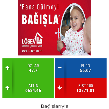
DOLAR
EURO
47.7
55.07
ALTIN
BIST 100
6634.46
13771.01