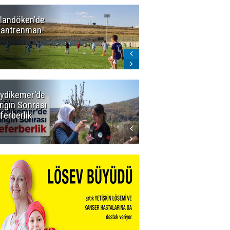
landöken'de
Erzurum'un
k antrenman!
BAL ligindeki 3
eski rakibi
çekildi
ydikemer'de
Muğla
ngın Sonrası
Büyükşehir
ferberlik
Tüm
İmkânlarıyla
Yangın
Sahasında