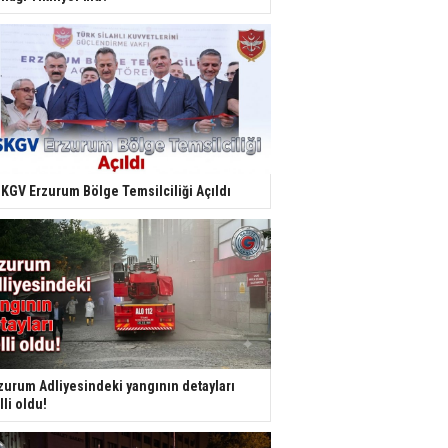
KGV Erzurum Bölge Temsilciliği Açıldı
zurum Adliyesindeki yangının detayları
lli oldu!