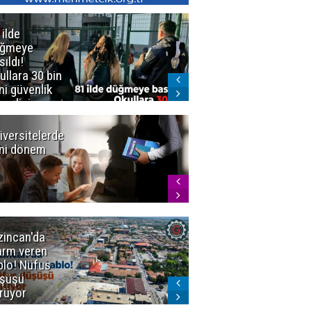
 ilde
Erzurum'da
üğmeye
Kürekle
sıldı!
işlenen
ullara 30 bin
vahşette karar
ni güvenlik
kesinleşti!
revlisi
Yargıtay
cezaları onadı
iversitelerde
Başkan
ni dönem
Sekmen'den
Tercih
Döneminde
Erzurum
Vurgusu
zincan'da
Meteoroloji
arm veren
uyardı!
blo! Nüfus
Doğu'ya yaz
şüşü
gelmeyecek
rüyor