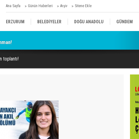
Ana Sayfa
Günün Haberleri
Arşiv
Sitene Ekle
ERZURUM
BELEDİYELER
DOĞU ANADOLU
GÜNDEM
enman!
SİYASET
AFAD/ SAVAŞ
SPOR
n toplantı!
KÜLTÜR/SANAT//MAĞAZİN
BODRUM