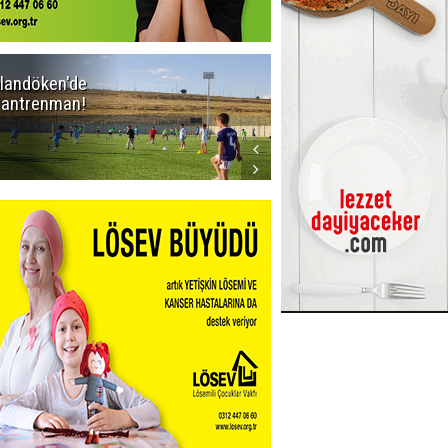
landöken'de
Kaptan Yumlu
k antrenman!
piknikte!