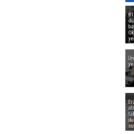
81
d
ba
Ok
ye
gö
Ün
ye
Er
al
ta
dü
sü