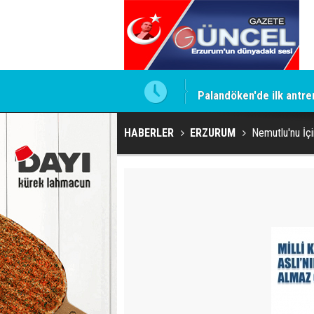
Palandöken'de ilk antr
HABERLER
ERZURUM
Nemutlu'nu İçi