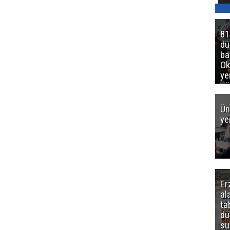
81
d
ba
Ok
ye
gö
Ün
ye
Er
al
ta
dü
sü