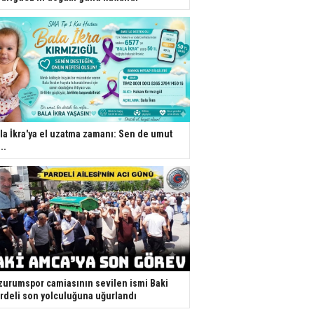
la İkra'ya el uzatma zamanı: Sen de umut
..
zurumspor camiasının sevilen ismi Baki
rdeli son yolculuğuna uğurlandı