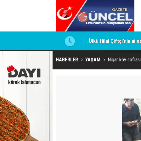
Ülkü Hilal Çiftçi’nin ail
HABERLER
YAŞAM
Nigar köy sofras