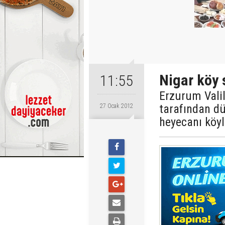
Nigar köy 
11:55
Erzurum Valil
tarafından dü
27 Ocak 2012
heyecanı köyl