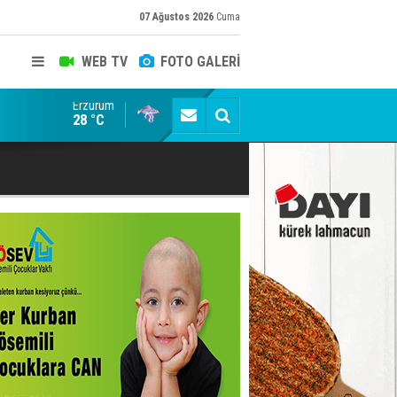
07 Ağustos 2026
Cuma
WEB TV
FOTO GALERİ
Erzurum
Cumhurbaşkanı Erdoğan talimatı verdi! AK Parti 81 il
28 °C