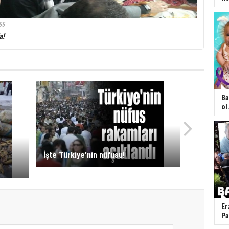
55
a!
Ba
ol.
İşte Türkiye'nin nüfusu!
Er
Pa