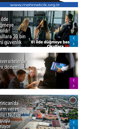
 ilde
Erzurum'da
üğmeye
Kürekle
sıldı!
işlenen
ullara 30 bin
vahşette karar
ni güvenlik
kesinleşti!
revlisi
Yargıtay
cezaları onadı
iversitelerde
Başkan
ni dönem
Sekmen'den
Tercih
Döneminde
Erzurum
Vurgusu
zincan'da
Meteoroloji
arm veren
uyardı!
blo! Nüfus
Doğu'ya yaz
şüşü
gelmeyecek
rüyor