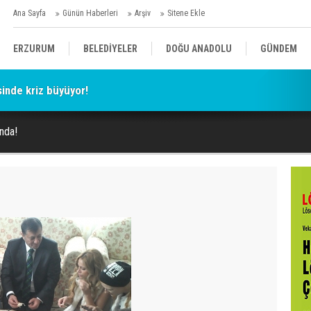
Ana Sayfa
Günün Haberleri
Arşiv
Sitene Ekle
ERZURUM
BELEDİYELER
DOĞU ANADOLU
GÜNDEM
esinde kriz büyüyor!
SİYASET
AFAD/ SAVAŞ
SPOR
ında!
KÜLTÜR/SANAT//MAĞAZİN
BODRUM