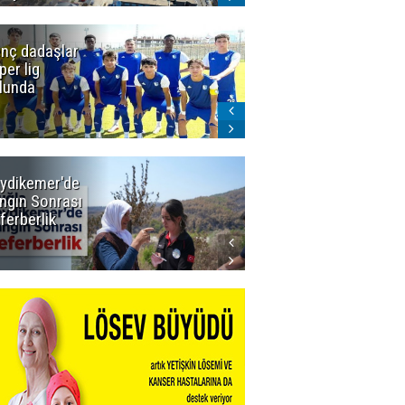
nç dadaşlar
Icardi'den
per lig
Galatasaray'a
lunda
ret! Böyle
biteceğini
kimse tahmin
edemezdi
ydikemer'de
Muğla
ngın Sonrası
Büyükşehir
ferberlik
Tüm
İmkânlarıyla
Yangın
Sahasında