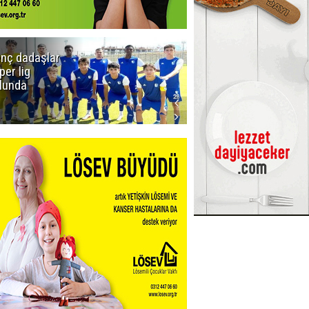
nç dadaşlar
Viago
per lig
Yachting
lunda
Kiralık Yat
Seçenekleri ile
Tekne Tatilini
Planlayın