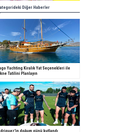
ategorideki Diğer Haberler
ago Yachting Kiralık Yat Seçenekleri ile
kne Tatilini Planlayın
driguez'in doğum günü kutlandı