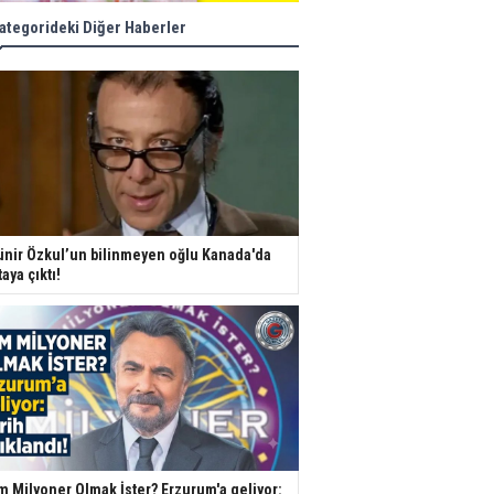
ategorideki Diğer Haberler
nir Özkul’un bilinmeyen oğlu Kanada'da
taya çıktı!
m Milyoner Olmak İster? Erzurum'a geliyor: