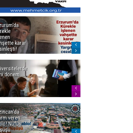
zurum'da
Erzurum dâhil
rekle
Çok Sayıda
lenen
İlde
hşette karar
Uyuşturucuya
sinleşti!
Darbe
rgıtay
zaları onadı
iversitelerde
Başkan
ni dönem
Sekmen'den
Tercih
Döneminde
Erzurum
Vurgusu
zincan'da
Meteoroloji
arm veren
uyardı!
blo! Nüfus
Doğu'ya yaz
şüşü
gelmeyecek