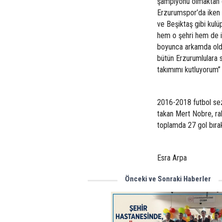
şampiyonu olmaktan d
Erzurumspor’da iken A
ve Beşiktaş gibi kul
hem o şehri hem de in
boyunca arkamda oldu
bütün Erzurumlulara s
takımımı kutluyorum’’ i
2016-2018 futbol sez
takan Mert Nobre, rak
toplamda 27 gol bırak
Esra Arpa
Önceki ve Sonraki Haberler