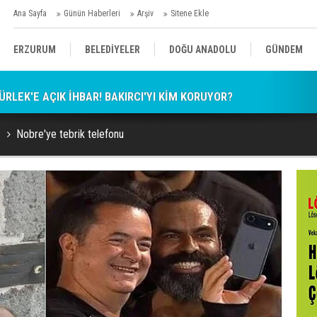
Ana Sayfa
Günün Haberleri
Arşiv
Sitene Ekle
ERZURUM
BELEDİYELER
DOĞU ANADOLU
GÜNDEM
RLEK'E AÇIK İHBAR! BAKIRCI'YI KİM KORUYOR?
SİYASET
AFAD/ SAVAŞ
SPOR
Nobre'ye tebrik telefonu
KÜLTÜR/SANAT//MAĞAZİN
BODRUM