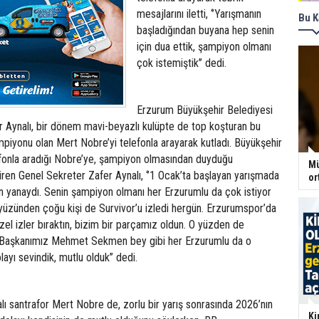
mesajlarını iletti, ‘’Yarışmanın
Bu K
başladığından buyana hep senin
için dua ettik, şampiyon olmanı
çok istemiştik’’ dedi.
Erzurum Büyükşehir Belediyesi
r Aynalı, bir dönem mavi-beyazlı kulüpte de top koşturan bu
piyonu olan Mert Nobre’yi telefonla arayarak kutladı. Büyükşehir
efonla aradığı Nobre’ye, şampiyon olmasından duyduğu
Mü
ren Genel Sekreter Zafer Aynalı, ‘’1 Ocak’ta başlayan yarışmada
or
yanaydı. Senin şampiyon olmanı her Erzurumlu da çok istiyor
 yüzünden çoğu kişi de Survivor’u izledi hergün. Erzurumspor’da
el izler bıraktın, bizim bir parçamız oldun. O yüzden de
 Başkanımız Mehmet Sekmen bey gibi her Erzurumlu da o
yı sevindik, mutlu olduk’’ dedi.
alı santrafor Mert Nobre de, zorlu bir yarış sonrasında 2026’nın
Ki