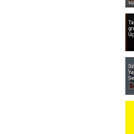
sü
Ta
gr
Uç
Se
Ya
Se