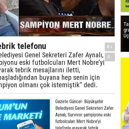
Ta
gr
Uç
ebrik telefonu
A+
lediyesi Genel Sekreteri Zafer Aynalı,
A-
iyonu eski futbolcuları Mert Nobre’yi
arak tebrik mesajlarını iletti,
başladığından buyana hep senin için
mpiyon olmanı çok istemiştik’’ dedi.
Gazete Güncel- Büyükşehir
Belediyesi Genel Sekreteri Zafer
Aynalı, Survivor şampiyonu eski
futbolcuları Mert Nobre’yi
telefonla arayarak tebrik