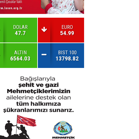
DOLAR
EURO
47.7
54.99
ALTIN
BIST 100
6564.03
13798.82