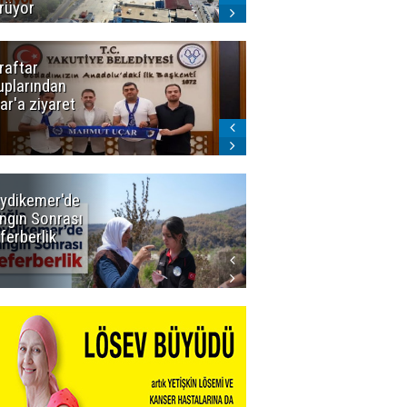
rüyor
raftar
Ligde yeni
uplarından
sezon
ar'a ziyaret
başlıyor! İlk
düdük Bolu'da
çalacak
ydikemer'de
Muğla
ngın Sonrası
Büyükşehir
ferberlik
Tüm
İmkânlarıyla
Yangın
Sahasında