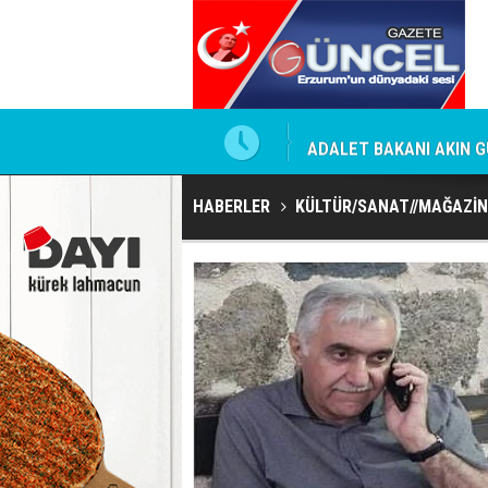
 Kirli İlişkiler Ağı
ADALET BAKANI AKIN GÜ
HABERLER
KÜLTÜR/SANAT//MAĞAZİN