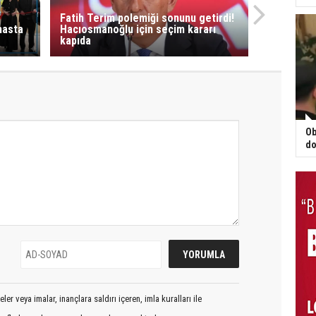
Fatih Terim polemiği sonunu getirdi!
hasta
Hacıosmanoğlu için seçim kararı
kapıda
Ob
do
er veya imalar, inançlara saldırı içeren, imla kuralları ile