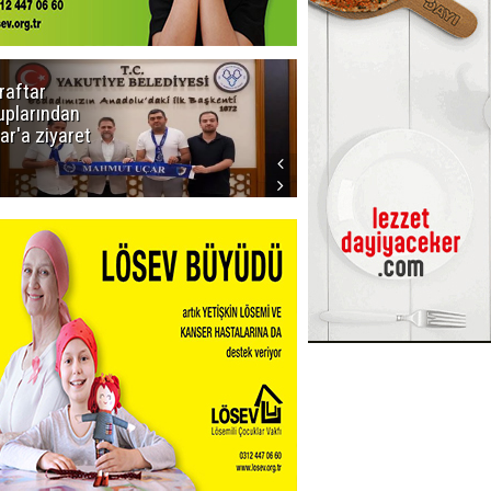
raftar
Ligde yeni
uplarından
sezon
ar'a ziyaret
başlıyor! İlk
düdük Bolu'da
çalacak