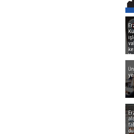
Er
Kü
iş
va
ke
Ya
ce
Ün
ye
Er
al
ta
dü