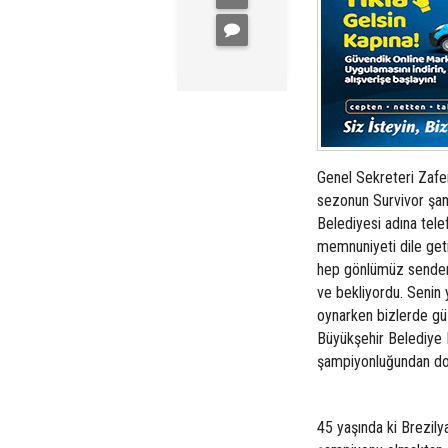
Genel Sekreteri Zafe
sezonun Survivor şam
Belediyesi adına tel
memnuniyeti dile geti
hep gönlümüz senden 
ve bekliyordu. Senin
oynarken bizlerde güz
Büyükşehir Belediye
şampiyonluğundan dola
45 yaşında ki Brezily