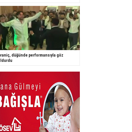
raniç, düğünde performansıyla göz
ldurdu