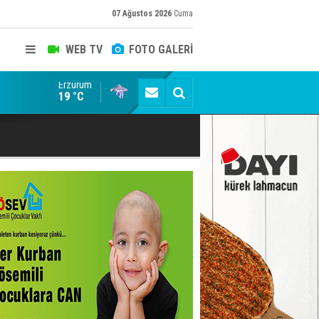
07 Ağustos 2026
Cuma
WEB TV
FOTO GALERİ
Erzurum
Bala İkra'ya el uzatma zamanı: Sen de umut ol...
19 °C