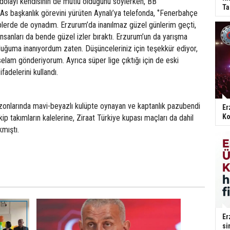
olayı kendisinin de mutlu olduğunu söylerken, BB
Ta
s başkanlık görevini yürüten Aynalı’ya telefonda, ‘’Fenerbahçe
üplerde de oynadım. Erzurum’da inanılmaz güzel günlerim geçti,
sanları da bende güzel izler bıraktı. Erzurum’un da yarışma
ğuma inanıyordum zaten. Düşünceleriniz için teşekkür ediyor,
elam gönderiyorum. Ayrıca süper lige çıktığı için de eski
fadelerini kullandı.
onlarında mavi-beyazlı kulüpte oynayan ve kaptanlık pazubendi
Er
Ko
ip takımların kalelerine, Ziraat Türkiye kupası maçları da dahil
mıştı.
Er
si