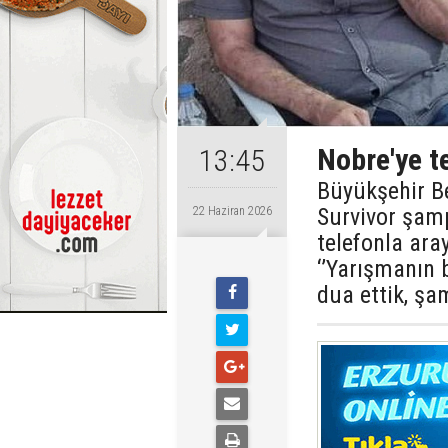
Nobre'ye t
13:45
Büyükşehir Be
Survivor şamp
22 Haziran 2026
telefonla aray
‘’Yarışmanın 
dua ettik, şa