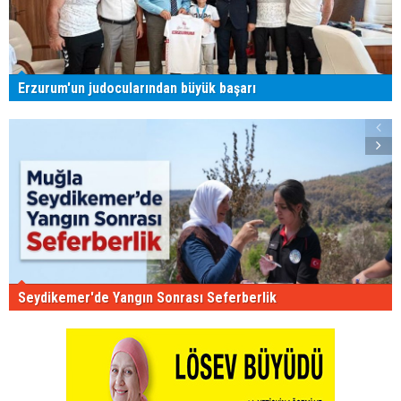
Erzurum'un judocularından büyük başarı
Seydikemer'de Yangın Sonrası Seferberlik