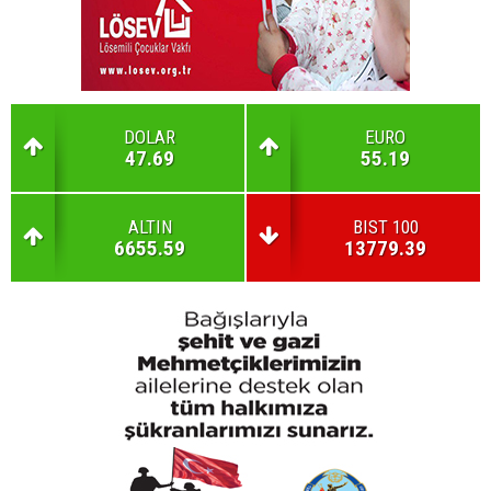
DOLAR
EURO
47.69
55.19
ALTIN
BIST 100
6655.59
13779.39