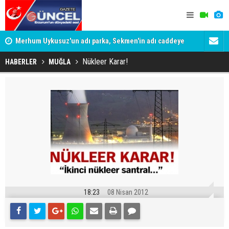
Merhum Uykusuz'un adı parka, Sekmen'in adı caddeye
Konuşanlar'
verildi
Gözaltına a
Nükleer Karar!
HABERLER
MUĞLA
18:23
08 Nisan 2012