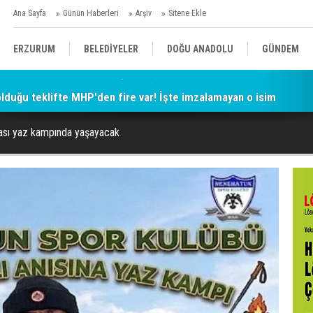
Ana Sayfa
Günün Haberleri
Arşiv
Sitene Ekle
ERZURUM
BELEDİYELER
DOĞU ANADOLU
GÜNDEM
 olduğu teklifte MHP'den fire var! İşte imzalamayan o isim
SİYASET
AFAD/ SAVAŞ
SPOR
ırası yaz kampında yaşayacak
KÜLTÜR/SANAT//MAĞAZİN
BODRUM