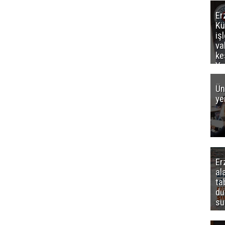
Er
Kü
iş
va
ke
Ya
ce
Ün
ye
Er
al
ta
dü
sü