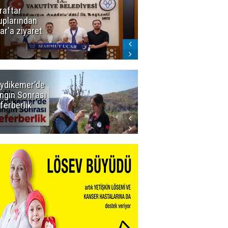
raftar
Ligde yeni
uplarından
sezon
ar'a ziyaret
başlıyor! İlk
düdük Bolu'da
çalacak
ydikemer'de
Muğla
ngın Sonrası
Büyükşehir
ferberlik
Tüm
İmkânlarıyla
Yangın
Sahasında