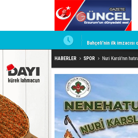
ntrol altında
Bahçeli'nin ilk imzacısı
HABERLER
SPOR
Nuri Karslı'nın hat