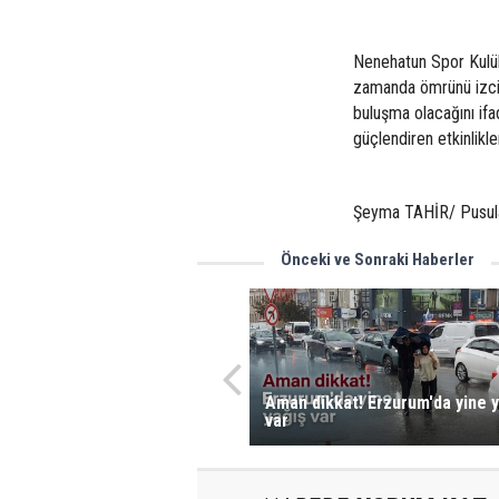
Nenehatun Spor Kulübü
zamanda ömrünü izcili
buluşma olacağını ifa
güçlendiren etkinlikl
Şeyma TAHİR/ Pusul
Önceki ve Sonraki Haberler
Aman dikkat! Erzurum'da yine y
var