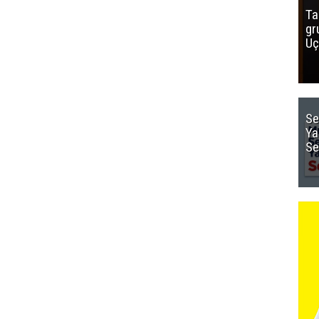
Ta
gr
Uç
Se
Ya
Se