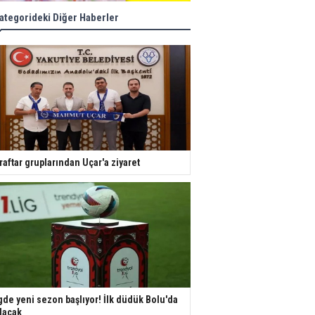
ategorideki Diğer Haberler
raftar gruplarından Uçar'a ziyaret
gde yeni sezon başlıyor! İlk düdük Bolu'da
lacak