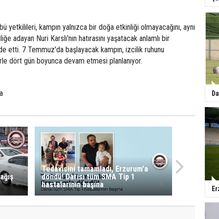
 yetkilileri, kampın yalnızca bir doğa etkinliği olmayacağını, aynı
ğe adayan Nuri Karslı'nın hatırasını yaşatacak anlamlı bir
de etti. 7 Temmuz'da başlayacak kampın, izcilik ruhunu
erle dört gün boyunca devam etmesi planlanıyor.
a
Da
Tedavisini tamamladı, Erzurum'a
ağış
döndü! Darısı tüm SMA Tip 1
hastalarının başına
Er