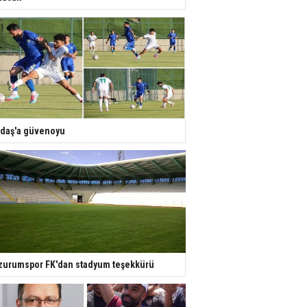
daş'a güvenoyu
zurumspor FK'dan stadyum teşekkürü