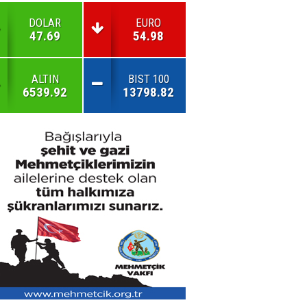
DOLAR
EURO
47.69
54.98
ALTIN
BIST 100
6539.92
13798.82