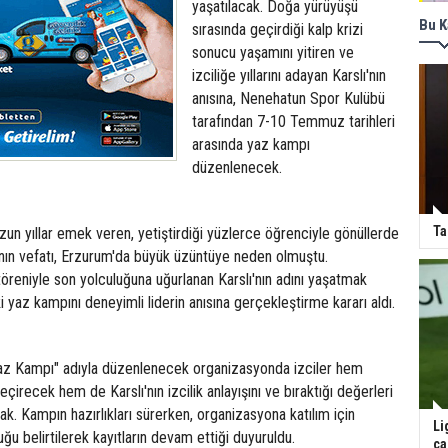
yaşatılacak. Doğa yürüyüşü
Bu K
sırasında geçirdiği kalp krizi
sonucu yaşamını yitiren ve
izciliğe yıllarını adayan Karslı'nın
anısına, Nenehatun Spor Kulübü
tarafından 7-10 Temmuz tarihleri
arasında yaz kampı
düzenlenecek.
Ta
 uzun yıllar emek veren, yetiştirdiği yüzlerce öğrenciyle gönüllerde
ı'nın vefatı, Erzurum'da büyük üzüntüye neden olmuştu.
reniyle son yolculuğuna uğurlanan Karslı'nın adını yaşatmak
lki yaz kampını deneyimli liderin anısına gerçekleştirme kararı aldı.
 Yaz Kampı" adıyla düzenlenecek organizasyonda izciler hem
eçirecek hem de Karslı'nın izcilik anlayışını ve bıraktığı değerleri
ak. Kampın hazırlıkları sürerken, organizasyona katılım için
Li
duğu belirtilerek kayıtların devam ettiği duyuruldu.
ça