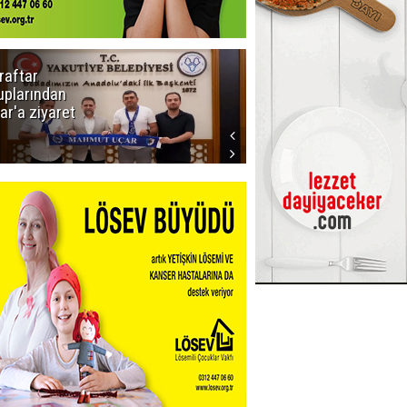
raftar
Ligde yeni
uplarından
sezon
ar'a ziyaret
başlıyor! İlk
düdük Bolu'da
çalacak