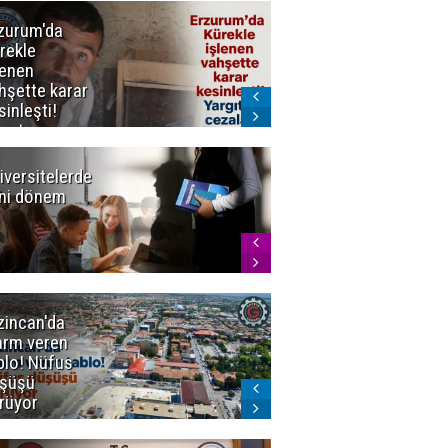
zurum'da
Erzurum dâhil
rekle
Çok Sayıda
lenen
İlde
hşette karar
Uyuşturucuya
sinleşti!
Darbe
rgıtay
zaları onadı
iversitelerde
Başkan
ni dönem
Sekmen'den
Tercih
Döneminde
Erzurum
Vurgusu
zincan'da
Meteoroloji
arm veren
uyardı!
blo! Nüfus
Doğu'ya yaz
şüşü
gelmeyecek
rüyor