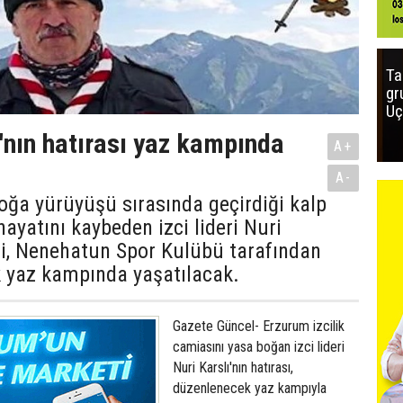
Ta
gr
Uç
ı'nın hatırası yaz kampında
A+
A-
oğa yürüyüşü sırasında geçirdiği kalp
hayatını kaybeden izci lideri Nuri
mi, Nenehatun Spor Kulübü tarafından
 yaz kampında yaşatılacak.
Gazete Güncel- Erzurum izcilik
camiasını yasa boğan izci lideri
Nuri Karslı'nın hatırası,
düzenlenecek yaz kampıyla