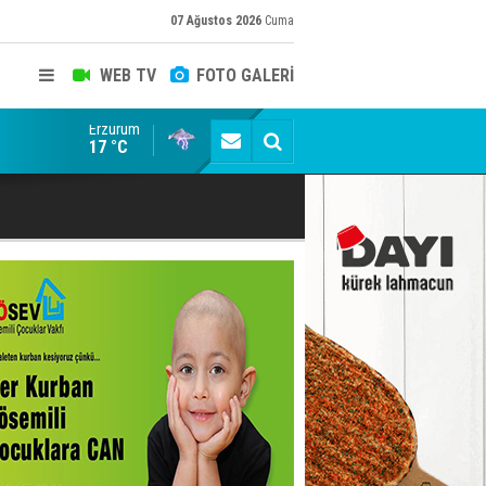
07 Ağustos 2026
Cuma
WEB TV
FOTO GALERİ
Erzurum
Siyaset-Sermaye Çizgisinde Haklılığın Resmi: Selami Al
17 °C