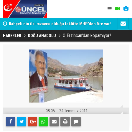
Bahçeli'nin ilk imzacısı olduğu teklifte MHP'den fire var!
Siyaset-Se
İşte imzalamayan o isim
Altınok ve K
O Erzincan'dan kopamıyor!
HABERLER
DOĞU ANADOLU
08:05
24 Temmuz 2011