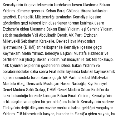
Kemaliye'nin ilk gezi teknesinin kurdelasını kesen Ulaştırma Bakanı
Yıldırım, dümene geçerek Keban Baraj Gölünde törene katılanları
gezdirdi. Denizcilik Müsteşarlığı tarafından Kemaliye ilçesine
gönderilen gezi teknesi için düzenlenen törene katılmak üzere
Erzincan'a giden Ulaştırma Bakanı Binali Yıldırım, eşi Semiha Yıldırım,
sabah saatlerinde Vali Abdülkadir Demir, AK Parti Erzincan
Milletvekili Sebahattin Karakelle, Devlet Hava Meydanları
İşletmesi'ne (DHMİ) ait helikopter ile Kemaliye ilçesine geçti.
Kaymakam Metin Yılmaz, Belediye Başkanı Mustafa Haznedar ve
partililerin karşıladığı Bakan Yıldırım, vatandaşlar ile tek tek tokalaşıp,
halk Oyunları ekiplerinin gösterilerini izledi. Bakan Yıldırım ve
beraberindekiler daha sonra Fırat nehri kıyısında bulunan kaymakamlık
lojmanı önündeki tören alanına geçti. AK Parti İstanbul Milletvekili
Mustafa Ataç, Denizcilik Müsteşarı Hasan Naiboğlu, Kıyı Emniyet
Genel Müdürü Salih Orakçı, DHMİ Genel Müdürü Orhan Birdal'ın da
hazır bulunduğu törende konuşan Bakan Binali Yıldırım, Kemaliye'nin
artık ulaşılan ve erişilen bir yer olduğunu belirtti. Kemaliye'nin sadece
Türkiye'nin değil dünyanın cazibe merkezi haline geldiğini vurgulayan
Yıldırım, "18 kilometrelik kanyon, buradan ta Elazığ'a giden su yolu, bu