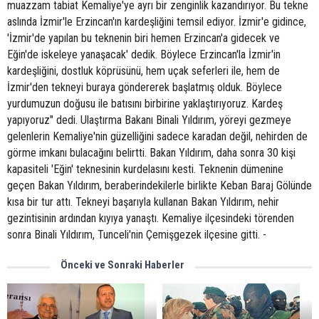
muazzam tabiat Kemaliye'ye ayrı bir zenginlik kazandırıyor. Bu tekne
aslında İzmir'le Erzincan'ın kardeşliğini temsil ediyor. İzmir'e gidince,
'İzmir'de yapılan bu teknenin biri hemen Erzincan'a gidecek ve
Eğin'de iskeleye yanaşacak' dedik. Böylece Erzincan'la İzmir'in
kardeşliğini, dostluk köprüsünü, hem uçak seferleri ile, hem de
İzmir'den tekneyi buraya göndererek başlatmış olduk. Böylece
yurdumuzun doğusu ile batısını birbirine yaklaştırıyoruz. Kardeş
yapıyoruz" dedi. Ulaştırma Bakanı Binali Yıldırım, yöreyi gezmeye
gelenlerin Kemaliye'nin güzelliğini sadece karadan değil, nehirden de
görme imkanı bulacağını belirtti. Bakan Yıldırım, daha sonra 30 kişi
kapasiteli 'Eğin' teknesinin kurdelasını kesti. Teknenin dümenine
geçen Bakan Yıldırım, beraberindekilerle birlikte Keban Baraj Gölünde
kısa bir tur attı. Tekneyi başarıyla kullanan Bakan Yıldırım, nehir
gezintisinin ardından kıyıya yanaştı. Kemaliye ilçesindeki törenden
sonra Binali Yıldırım, Tunceli'nin Çemişgezek ilçesine gitti. -
Önceki ve Sonraki Haberler