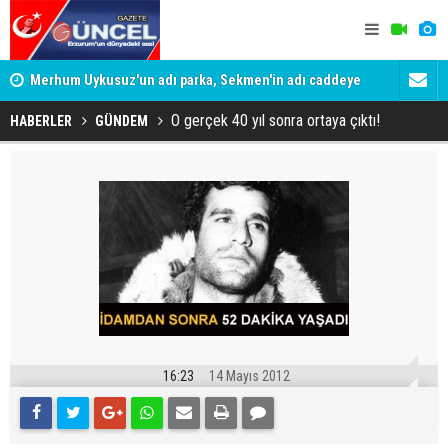
Merhum Uykusuz'un adı parka, Sekmen'in adı caddeye
Konuşanlar'
verildi
Gözaltına a
O gerçek 40 yıl sonra ortaya çıktı!
HABERLER
GÜNDEM
16:23
14 Mayıs 2012