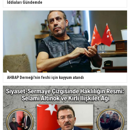
İddiaları Gündemde
AHBAP Derneği'nin feshi için kayyum atandı