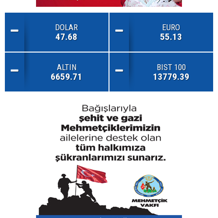
DOLAR
EURO
47.68
55.13
ALTIN
BIST 100
6659.71
13779.39