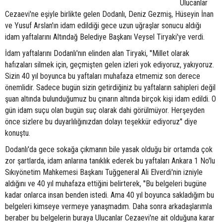
Ulucanlar
Cezaevi'ne eşiyle birlikte gelen Dodanlı, Deniz Gezmiş, Hüseyin İnan
ve Yusuf Arslan'ın idam edildiği gece uzun uğraşlar sonucu aldığı
idam yaftalarını Altındağ Belediye Başkanı Veysel Tiryaki'ye verdi.
İdam yaftalarını Dodanlı'nın elinden alan Tiryaki, ''Millet olarak
hafızaları silmek için, geçmişten gelen izleri yok ediyoruz, yakıyoruz.
Sizin 40 yıl boyunca bu yaftaları muhafaza etmemiz son derece
önemlidir. Sadece bugün sizin getirdiğiniz bu yaftaların sahipleri değil
şuan altında bulunduğumuz bu çınarın altında birçok kişi idam edildi. O
gün idam suçu olan bugün suç olarak dahi görülmüyor. Herşeyden
önce sizlere bu duyarlılığınızdan dolayı teşekkür ediyoruz'' diye
konuştu.
Dodanlı'da gece sokağa çıkmanın bile yasak olduğu bir ortamda çok
zor şartlarda, idam anlarına tanıklık ederek bu yaftaları Ankara 1 No'lu
Sıkıyönetim Mahkemesi Başkanı Tuğgeneral Ali Elverdi'nin izniyle
aldığını ve 40 yıl muhafaza ettiğini belirterek, ''Bu belgeleri bugüne
kadar onlarca insan benden istedi. Ama 40 yıl boyunca sakladığım bu
belgeleri kimseye vermeye yanaşmadım. Daha sonra arkadaşlarımla
beraber bu belgelerin buraya Ulucanlar Cezaevi'ne ait olduğuna karar