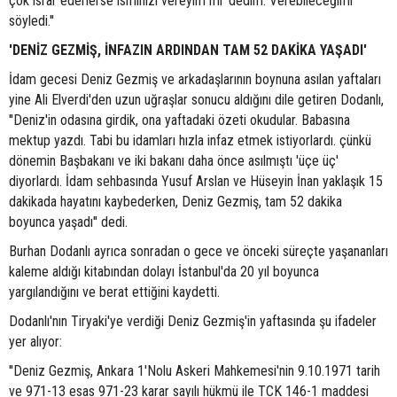
çok ısrar ederlerse isminizi vereyim mi' dedim. Verebileceğimi
söyledi.''
'DENİZ GEZMİŞ, İNFAZIN ARDINDAN TAM 52 DAKİKA YAŞADI'
İdam gecesi Deniz Gezmiş ve arkadaşlarının boynuna asılan yaftaları
yine Ali Elverdi'den uzun uğraşlar sonucu aldığını dile getiren Dodanlı,
''Deniz'in odasına girdik, ona yaftadaki özeti okudular. Babasına
mektup yazdı. Tabi bu idamları hızla infaz etmek istiyorlardı. çünkü
dönemin Başbakanı ve iki bakanı daha önce asılmıştı 'üçe üç'
diyorlardı. İdam sehbasında Yusuf Arslan ve Hüseyin İnan yaklaşık 15
dakikada hayatını kaybederken, Deniz Gezmiş, tam 52 dakika
boyunca yaşadı'' dedi.
Burhan Dodanlı ayrıca sonradan o gece ve önceki süreçte yaşananları
kaleme aldığı kitabından dolayı İstanbul'da 20 yıl boyunca
yargılandığını ve berat ettiğini kaydetti.
Dodanlı'nın Tiryaki'ye verdiği Deniz Gezmiş'in yaftasında şu ifadeler
yer alıyor:
''Deniz Gezmiş, Ankara 1'Nolu Askeri Mahkemesi'nin 9.10.1971 tarih
ve 971-13 esas 971-23 karar sayılı hükmü ile TCK 146-1 maddesi