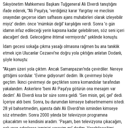
Sıkıyönetim Mahkemesi Başkanı Tuğgeneral Ali Elverdi tanıştığını
ifade ederek, ''Ali Paşa'ya, 'verdiğiniz karar Yargıtay ve meclisin
onayından geçerse idam safhasını ajans muhabirleri olarak izleyebilir
miyiz' dedim. önce 'mümkün değil' karşılığını verdi. Sonra 'o gün
idamın infaz edileceği yerin kapısına kadar gelebilirsen, söz seni içeri
alacağım' dedi. Geleceğime ihtimal vermiyordu'' şeklinde konuştu.
İdam gecesi sokağa çıkma yasağı olmasına rağmen bu ana tanıklık
etmek için Ulucanlar Cezaevi'ne doğru yola çıktığını anlatan Dodanlı,
şöyle konuştu:
''Akşam üzeri yola çıktım. Ancak Samanpazarı'nda çevirdiler. Nereye
gittiğimi sordular. 'Evime gidiyorum' dedim. İlk çevirmeyi böyle
geçtim. İkinci çevirmeyi de geçtikten sonra komandolar tarafından
yakalandım. Askerlere 'beni Ali Paşa'ya götürün ona mesajım var
dedim'. Ali Elverdi kısa bir süre sonra geldi. 'Sen misin, gel, gel' dedi.
İçeriye aldı beni. Sonra, bu durumdan kimseye bahsetmememi istedi.
28 yıl bahsetmedim, ajansta dahi Ali Elverdi'nin isminden kimseye
söz etmedim. Sonra 2000 yılında bir televizyon programına
çıkacaktım ve kendisini aradım. 'Paşam, ben televizyona çıkacağım,