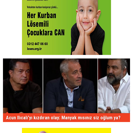
Acun Ilıcalı'yı kızdıran olay: Manyak mısınız siz oğlum ya?