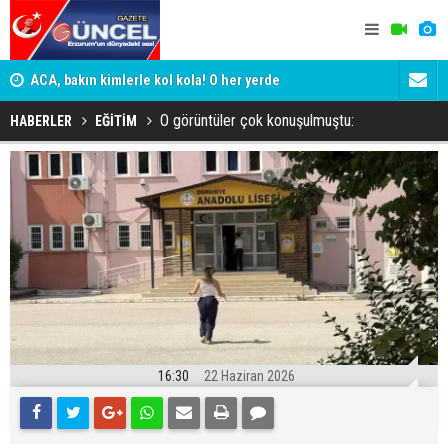
yor
ACA, bakın kimlerle kol kola! O her yerde
ADALET BAK
KİM KORU
O görüntüler çok konuşulmuştu:
HABERLER
EĞİTİM
16:30
22 Haziran 2026