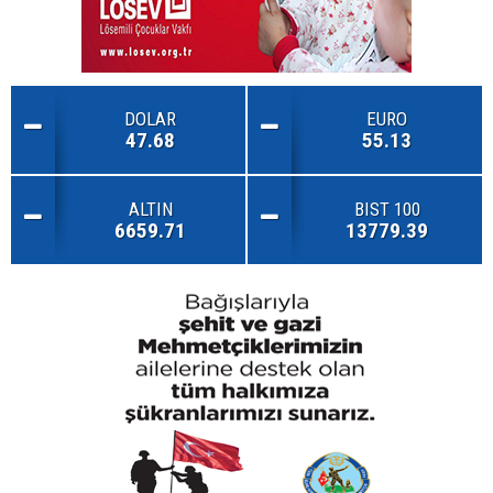
DOLAR
EURO
47.68
55.13
ALTIN
BIST 100
6659.71
13779.39