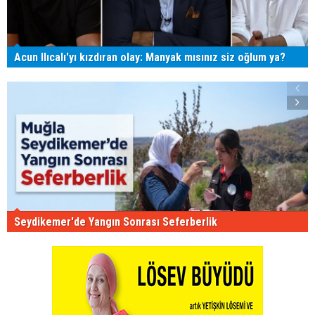
Acun Ilıcalı'yı kızdıran olay: Manyak mısınız siz oğlum ya?
Seydikemer'de Yangın Sonrası Seferberlik