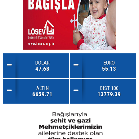
DOLAR
EURO
47.68
55.13
ALTIN
BIST 100
6659.71
13779.39