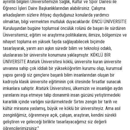
ayrıntılı bilgileri Üniversitemizin Sağlık, Kültür ve Spor Dairesi ile
Öğrenci İşleri Daire Başkanlıklarından alabilirsiniz. Çalışma
arkadaşlarım sizlere ihtiyaç duyduğunuz konularda yardımcı
olmaktan, bilgi vermekten mutluluk duyacaklardır. ÖNCÜ ÜNİVERSİTE
Kuruluşundan bugüne toplumsal öncülük rolünü de başarı ile sürdüren
Üniversitemiz, eğitim ve araştırma politikalarını, ilimize, bölgemize ve
nihayet topluma en yüksek fayda sağlayabilecek biçimde
tasarlayarak, yarım asrı aşkın süredir bilim ve teknoloji odaklı,
uluslararası bir üniversite konumuna yaklaşmıştır. KÖKLÜ BİR
ÜNİVERSİTE Atatürk Üniversitesi köklü, üniversite kuran üniversite
unvanına sahip çok iddialı bir yükseköğretim kurumu olup, kurumsal
yapısı gereği siz gençlere başarılı bilim insanlarından oluşan bir
kadroyla klasik üniversite eğitiminin çok ötesinde fırsatlar sunacak
imkanlara sahiptir. Atatürk Üniversitesi, ülkemizin ve insanlığın aydın
yarınlarını inşa etmeye talip donanımlı insan gücünü yetiştirmedeki
kararlılık içinde varlığını sürdürmektedir Sırtını zengin bir tarih ve
kültür mirasına yaslamış, büyük ve köklü bir üniversiteyiz. Ama asıl
zenginliğimiz, öğrenmeye açık, çalışan, araştıran, kendini sürekli
geliştiren ve geleceği birlikte tasarlayacağımız siz değerli
öğrencilerimizsiniz."