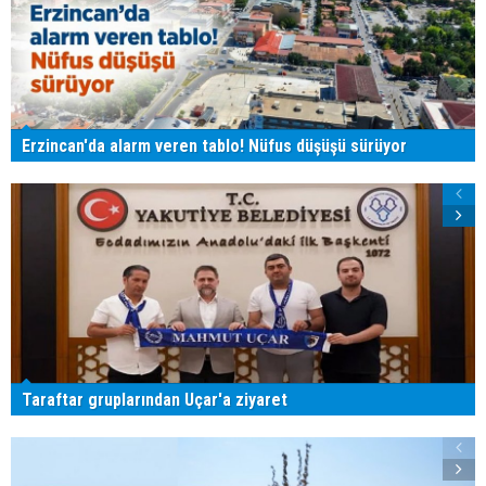
Erzincan'da alarm veren tablo! Nüfus düşüşü sürüyor
Taraftar gruplarından Uçar'a ziyaret