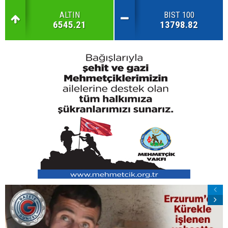
ALTIN
BIST 100
6545.21
13798.82