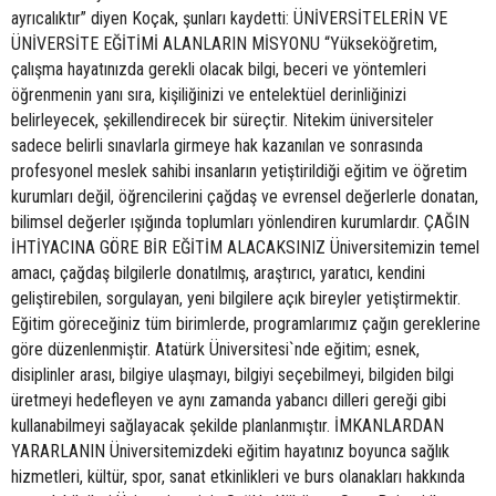
ayrıcalıktır” diyen Koçak, şunları kaydetti: ÜNİVERSİTELERİN VE
ÜNİVERSİTE EĞİTİMİ ALANLARIN MİSYONU “Yükseköğretim,
çalışma hayatınızda gerekli olacak bilgi, beceri ve yöntemleri
öğrenmenin yanı sıra, kişiliğinizi ve entelektüel derinliğinizi
belirleyecek, şekillendirecek bir süreçtir. Nitekim üniversiteler
sadece belirli sınavlarla girmeye hak kazanılan ve sonrasında
profesyonel meslek sahibi insanların yetiştirildiği eğitim ve öğretim
kurumları değil, öğrencilerini çağdaş ve evrensel değerlerle donatan,
bilimsel değerler ışığında toplumları yönlendiren kurumlardır. ÇAĞIN
İHTİYACINA GÖRE BİR EĞİTİM ALACAKSINIZ Üniversitemizin temel
amacı, çağdaş bilgilerle donatılmış, araştırıcı, yaratıcı, kendini
geliştirebilen, sorgulayan, yeni bilgilere açık bireyler yetiştirmektir.
Eğitim göreceğiniz tüm birimlerde, programlarımız çağın gereklerine
göre düzenlenmiştir. Atatürk Üniversitesi`nde eğitim; esnek,
disiplinler arası, bilgiye ulaşmayı, bilgiyi seçebilmeyi, bilgiden bilgi
üretmeyi hedefleyen ve aynı zamanda yabancı dilleri gereği gibi
kullanabilmeyi sağlayacak şekilde planlanmıştır. İMKANLARDAN
YARARLANIN Üniversitemizdeki eğitim hayatınız boyunca sağlık
hizmetleri, kültür, spor, sanat etkinlikleri ve burs olanakları hakkında