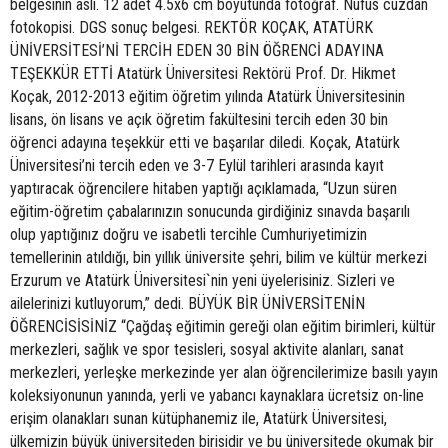
belgesinin aslı. 12 adet 4.5x6 cm boyutunda fotoğraf. Nüfus cüzdan
fotokopisi. DGS sonuç belgesi. REKTÖR KOÇAK, ATATÜRK
ÜNİVERSİTESİ’Nİ TERCİH EDEN 30 BİN ÖĞRENCİ ADAYINA
TEŞEKKÜR ETTİ Atatürk Üniversitesi Rektörü Prof. Dr. Hikmet
Koçak, 2012-2013 eğitim öğretim yılında Atatürk Üniversitesinin
lisans, ön lisans ve açık öğretim fakültesini tercih eden 30 bin
öğrenci adayına teşekkür etti ve başarılar diledi. Koçak, Atatürk
Üniversitesi’ni tercih eden ve 3-7 Eylül tarihleri arasında kayıt
yaptıracak öğrencilere hitaben yaptığı açıklamada, “Uzun süren
eğitim-öğretim çabalarınızın sonucunda girdiğiniz sınavda başarılı
olup yaptığınız doğru ve isabetli tercihle Cumhuriyetimizin
temellerinin atıldığı, bin yıllık üniversite şehri, bilim ve kültür merkezi
Erzurum ve Atatürk Üniversitesi`nin yeni üyelerisiniz. Sizleri ve
ailelerinizi kutluyorum,” dedi. BÜYÜK BİR ÜNİVERSİTENİN
ÖĞRENCİSİSİNİZ “Çağdaş eğitimin gereği olan eğitim birimleri, kültür
merkezleri, sağlık ve spor tesisleri, sosyal aktivite alanları, sanat
merkezleri, yerleşke merkezinde yer alan öğrencilerimize basılı yayın
koleksiyonunun yanında, yerli ve yabancı kaynaklara ücretsiz on-line
erişim olanakları sunan kütüphanemiz ile, Atatürk Üniversitesi,
ülkemizin büyük üniversiteden birisidir ve bu üniversitede okumak bir