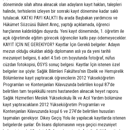
döneminde silah altına alınacak olan adayların kayıt hakları, talepleri
halinde, terhislerini izleyen bir sonraki kayıt dönemine kadar saklı
tutulacak. KATKI PAYI KALKTI Bu arada Başbakan yardımcısı ve
Hükümet Sözcüsü Bülent Arınç, yaptığı açıklamada, öğrenci
harçlarının kaldırıldığını duyurdu. Yeni kayıt döneminde, 1. öğretim ile
açık öğretimde eğitim görecek öğrenciler katkı payı ödemeyecekler.
KAYIT İÇİN NE GEREKİYOR? Kayıtlar İçin Gerekli belgeler: Adayın
mezun olduğu okuldan aldığı diplomanın aslı ya da yeni tarihli
mezuniyet belgesi, 6 adet 4.5x6 cm boyutunda fotoğraf, nüfus
cüzdan fotokopisi, ÖSYS sonuç belgesi. Kayıtlar İçin istenen özel
belgeler ise şöyle: Sağlık Bilimleri Fakültesi’nin Ebelik ve Hemşirelik
Bölümlerine kayıt yaptıracak öğrencilerin 2012 Yükseköğretim
Programları ve Kontenjanları Kılavuzunda belirtilen koşul 87’de
belirtilen tam teşekküllü resmi hastaneden alınacak heyet raporu.
Sağlık Hizmetleri Meslek Yüksekokulu İlk ve Acil Yardım bölümüne
kayıt yaptıracakların 2012 Yükseköğretim Programları ve
Kontenjanları Kılavuzunda koşul 6 ve 274’de belirtilen hususları
taşımaları gerekiyor. Dikey Geçiş Yolu ile yapılacak kayıtlarda istenen
belgelerde şunlar: Ön lisans diplomasının veya geçici mezuniyet