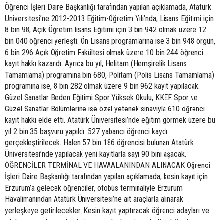
Öğrenci İşleri Daire Başkanlığı tarafından yapılan açıklamada, Atatürk
Üniversitesi’ne 2012-2013 Eğitim-Öğretim Yılı’nda, Lisans Eğitimi için
8 bin 98, Açık Öğretim lisans Eğitimi için 3 bin 942 olmak üzere 12
bin 040 öğrenci yerleşti. Ön Lisans programlarına ise 3 bin 948 örgün,
6 bin 296 Açık Öğretim Fakültesi olmak üzere 10 bin 244 öğrenci
kayıt hakkı kazandı. Ayrıca bu yıl, Helitam (Hemşirelik Lisans
Tamamlama) programına bin 680, Politam (Polis Lisans Tamamlama)
programına ise, 8 bin 282 olmak üzere 9 bin 962 kayıt yapılacak.
Güzel Sanatlar Beden Eğitimi Spor Yüksek Okulu, KKEF Spor ve
Güzel Sanatlar Bölümlerine ise özel yetenek sınavıyla 610 öğrenci
kayıt hakkı elde etti. Atatürk Üniversitesi’nde eğitim görmek üzere bu
yıl 2 bin 35 başvuru yapıldı. 527 yabancı öğrenci kaydı
gerçekleştirilecek. Halen 57 bin 186 öğrencisi bulunan Atatürk
Üniversitesi’nde yapılacak yeni kayıtlarla sayı 90 bini aşacak.
ÖĞRENCİLER TERMİNAL VE HAVAALANINDAN ALINACAK Öğrenci
İşleri Daire Başkanlığı tarafından yapılan açıklamada, kesin kayıt için
Erzurum’a gelecek öğrenciler, otobüs terminaliyle Erzurum
Havalimanından Atatürk Üniversitesi’ne ait araçlarla alınarak
yerleşkeye getirilecekler. Kesin kayıt yaptıracak öğrenci adayları ve