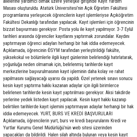
ailelerine yardımcı olmak üzere yerleşke girişinde Kayıt Yardım
Masası oluşturuldu. Atatürk Üniversitesi’nin Açık Öğretim Fakültesi
programlarına yerleşecek öğrencilerin kayıt işlemleriyse Açıköğretim
Fakültesi Dekanlığı tarafından yapılacak. Kayıt işlemleri için öğrencinin
bizzat başvurması gerekiyor. Posta yolu ile kayıt yapılmıyor. 3-7 Eylül
tarihleri arasında öğrenciler kayıtlarını yaptırmak zorundalar. Kaydını
yaptırmayan öğrenci adayları herhangi bir hak iddia edemeyecek.
Açıklamada, öğrencinin ÖSYM tarafından yerleştirildiği fakülte,
yüksekokul ve bölümlerle ilgili kayıt günlerinin belirlendiği hatırlatarak,
yoğunluğa neden olmamak için, belirlenmiş tarihlerde kayıt
merkezlerine başvurulmasının kayıt işleminin daha kolay ve rahat
yapılmasını sağlayacağı uyarısı da yapıldı. Özel yetenek sınavı sonucu
kesin kayıt yaptırma hakkı kazanan adaylar için ilgili birimlerce
belirlenen tarihlerde kesin kayıt yaptırılması gerekiyor. Aksi takdirde
yerlerine yedek listeden kayıt yapılacak. Kesin kayıt hakkı kazanıp
belirtilen tarihlerde kayıt işlemini yaptırmayan adaylar herhangi bir hak
iddia edemeyecek. YURT, BURS VE KREDİ BAŞVURULARI
Açıklamada, öğrencilerin yurt, burs ve kredi başvurularını Kredi ve
Yurtlar Kurumu Genel Müdürlüğü’nün web sitesi üzerinden
yapacakları da bildirildi. Halen silah altında bulunan veya kesin kayıt