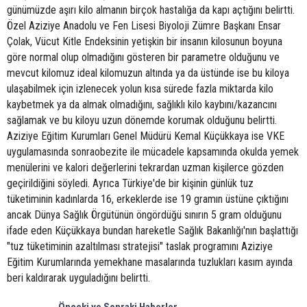
günümüzde aşırı kilo almanın birçok hastalığa da kapı açtığını belirtti.
Özel Aziziye Anadolu ve Fen Lisesi Biyoloji Zümre Başkanı Ensar
Çolak, Vücut Kitle Endeksinin yetişkin bir insanın kilosunun boyuna
göre normal olup olmadığını gösteren bir parametre olduğunu ve
mevcut kilomuz ideal kilomuzun altında ya da üstünde ise bu kiloya
ulaşabilmek için izlenecek yolun kısa sürede fazla miktarda kilo
kaybetmek ya da almak olmadığını, sağlıklı kilo kaybını/kazancını
sağlamak ve bu kiloyu uzun dönemde korumak olduğunu belirtti.
Aziziye Eğitim Kurumları Genel Müdürü Kemal Küçükkaya ise VKE
uygulamasında sonraobezite ile mücadele kapsamında okulda yemek
menülerini ve kalori değerlerini tekrardan uzman kişilerce gözden
geçirildiğini söyledi. Ayrıca Türkiye'de bir kişinin günlük tuz
tüketiminin kadınlarda 16, erkeklerde ise 19 gramın üstüne çıktığını
ancak Dünya Sağlık Örgütünün öngördüğü sınırın 5 gram olduğunu
ifade eden Küçükkaya bundan hareketle Sağlık Bakanlığı'nın başlattığı
"tuz tüketiminin azaltılması stratejisi" taslak programını Aziziye
Eğitim Kurumlarında yemekhane masalarında tuzlukları kasım ayında
beri kaldırarak uyguladığını belirtti.