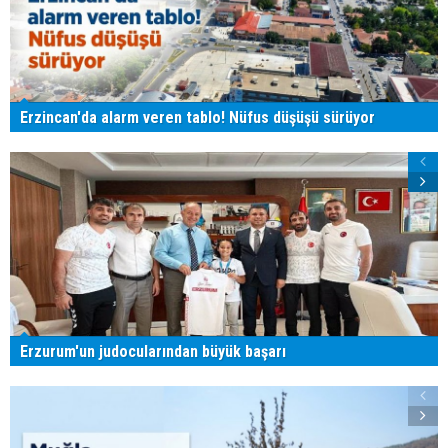
Erzincan'da alarm veren tablo! Nüfus düşüşü sürüyor
Erzurum'un judocularından büyük başarı