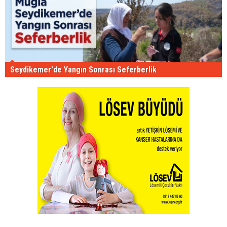
Seydikemer'de Yangın Sonrası Seferberlik