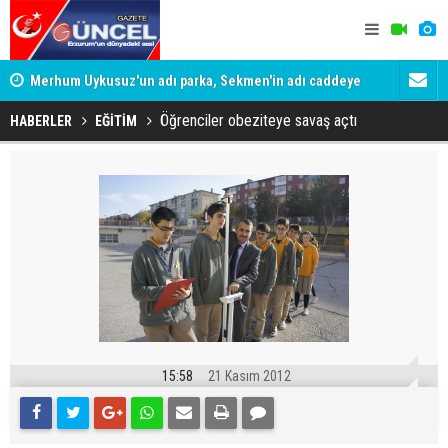
Merhum Uykusuz'un adı parka, Sekmen'in adı caddeye
Konuşanlar'
verildi
Gözaltına a
Öğrenciler obeziteye savaş açtı
HABERLER
EĞİTİM
15:58
21 Kasım 2012