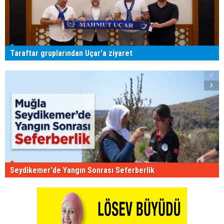
Taraftar gruplarından Uçar'a ziyaret
Seydikemer'de Yangın Sonrası Seferberlik