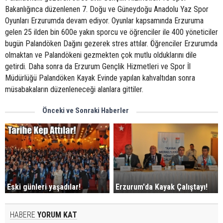
Bakanlığınca düzenlenen 7. Doğu ve Güneydoğu Anadolu Yaz Spor
Oyunları Erzurumda devam ediyor. Oyunlar kapsamında Erzuruma
gelen 25 ilden bin 600e yakın sporcu ve öğrenciler ile 400 yöneticiler
bugün Palandöken Dağını gezerek stres attılar. Öğrenciler Erzurumda
olmaktan ve Palandökeni gezmekten çok mutlu olduklarını dile
getirdi. Daha sonra da Erzurum Gençlik Hizmetleri ve Spor İl
Müdürlüğü Palandöken Kayak Evinde yapılan kahvaltıdan sonra
müsabakaların düzenleneceği alanlara gittiler.
Önceki ve Sonraki Haberler
Eski günleri yaşadılar!
Erzurum'da Kayak Çalıştayı!
HABERE
YORUM KAT