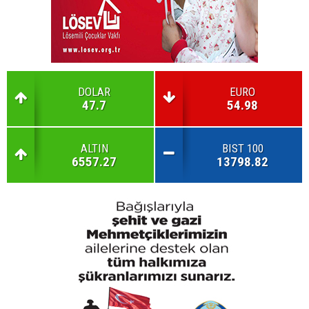
DOLAR
EURO
47.7
54.98
ALTIN
BIST 100
6557.27
13798.82