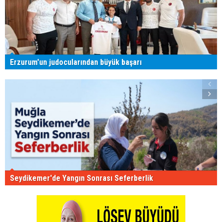
Erzurum'un judocularından büyük başarı
Seydikemer'de Yangın Sonrası Seferberlik