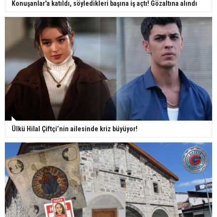
Konuşanlar'a katıldı, söyledikleri başına iş açtı! Gözaltına alındı
Ülkü Hilal Çiftçi’nin ailesinde kriz büyüyor!