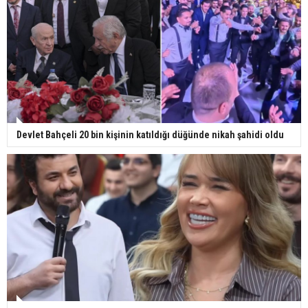
Devlet Bahçeli 20 bin kişinin katıldığı düğünde nikah şahidi oldu