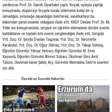
yardımcısı Prof. Dr. Samih Diyarbakır yaptı. Koçak, açılışta yaptığı
konuşmada, düşünceyi fırçayla tuvale dökmenin kolay bir iş
olmadığını, yeteneğe dayandığını belirterek, sanatkarların bu
bakımdan şanslı insanlar olduğunu ifade etti. KKEF Dekanı Prof. Dr. Ali
Yıldır ise konuşmasında, sergiye on öğretim elemanının dörder eserle
katıldıklarını ve toplam kırk eserin sergilendiğini ifade etti. Sergide
Yrd. Doç. Dr. Şeyda Eraslan Taşpınar, Yrd. Doç. Dr. Necmetin
Karabulut, Yrd. Doç. Dr. Oğuz Dilmaç, Yrd. Doç. Dr. Yakup Göktaş,
Öğretim Görevlisi Yılmaz Helvacı, Öğretim Görevlisi M. Emin
Kayserili, Öğretim Görevlisi Ahmet Sobacı, Okutman Ebru Amil
Tülüce, Okutman harun Şahin, Arş. Görevlisi Memduha Satır’ın eserleri
yer aldı.
Önceki ve Sonraki Haberler
Boks Şampiyonası