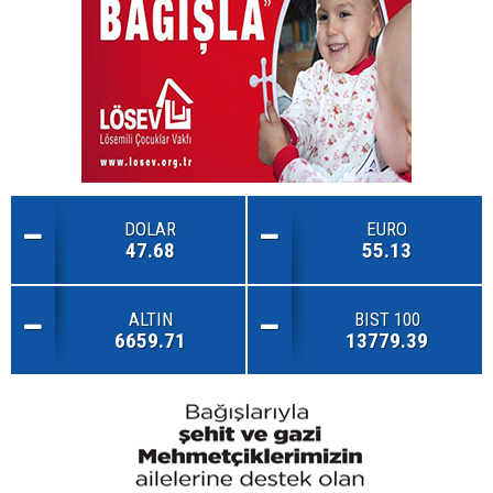
DOLAR
EURO
47.68
55.13
ALTIN
BIST 100
6659.71
13779.39