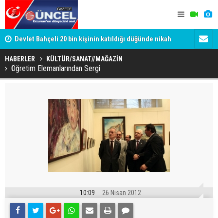
Devlet Bahçeli 20 bin kişinin katıldığı düğünde nikah
Gülistan D
şahidi oldu
Tutuklanan 
HABERLER
KÜLTÜR/SANAT//MAĞAZİN
Öğretim Elemanlarından Sergi
10:09
26 Nisan 2012