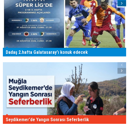
Dadaş 2.hafta Galatasaray'ı konuk edecek
Seydikemer'de Yangın Sonrası Seferberlik