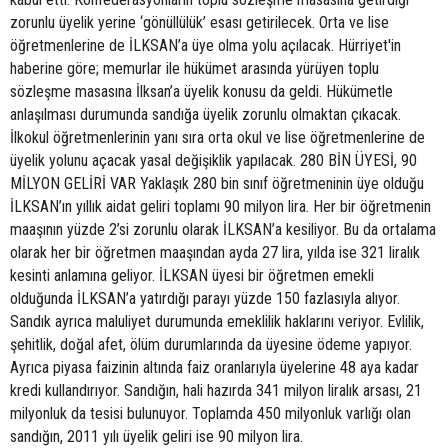
zorunlu üyelik yerine ‘gönüllülük’ esası getirilecek. Orta ve lise
öğretmenlerine de İLKSAN’a üye olma yolu açılacak. Hürriyet'in
haberine göre; memurlar ile hükümet arasında yürüyen toplu
sözleşme masasına İlksan’a üyelik konusu da geldi. Hükümetle
anlaşılması durumunda sandığa üyelik zorunlu olmaktan çıkacak.
İlkokul öğretmenlerinin yanı sıra orta okul ve lise öğretmenlerine de
üyelik yolunu açacak yasal değişiklik yapılacak. 280 BİN ÜYESİ, 90
MİLYON GELİRİ VAR Yaklaşık 280 bin sınıf öğretmeninin üye olduğu
İLKSAN’ın yıllık aidat geliri toplamı 90 milyon lira. Her bir öğretmenin
maaşının yüzde 2’si zorunlu olarak İLKSAN’a kesiliyor. Bu da ortalama
olarak her bir öğretmen maaşından ayda 27 lira, yılda ise 321 liralık
kesinti anlamına geliyor. İLKSAN üyesi bir öğretmen emekli
olduğunda İLKSAN’a yatırdığı parayı yüzde 150 fazlasıyla alıyor.
Sandık ayrıca maluliyet durumunda emeklilik haklarını veriyor. Evlilik,
şehitlik, doğal afet, ölüm durumlarında da üyesine ödeme yapıyor.
Ayrıca piyasa faizinin altında faiz oranlarıyla üyelerine 48 aya kadar
kredi kullandırıyor. Sandığın, hali hazırda 341 milyon liralık arsası, 21
milyonluk da tesisi bulunuyor. Toplamda 450 milyonluk varlığı olan
sandığın, 2011 yılı üyelik geliri ise 90 milyon lira.