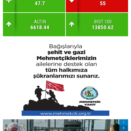
47.7
55
ALTIN
BIST 100
6618.44
13850.62