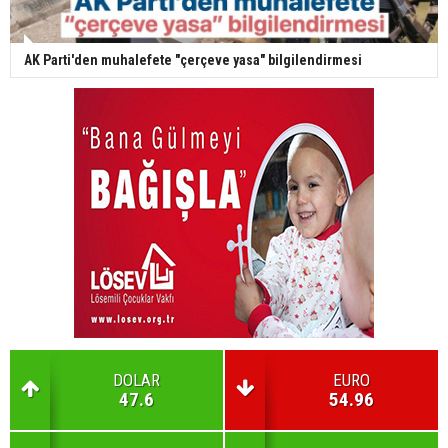
AK Parti'den muhalefete "çerçeve yasa" bilgilendirmesi
DOLAR
EURO
47.6
54.96