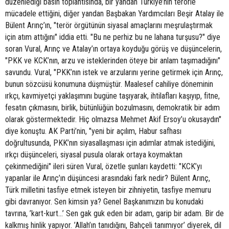
düzenlediği basın toplantısında, bir yandan Türkiye’nin terörle
mücadele ettiğini, diğer yandan Başbakan Yardımcıları Beşir Atalay ile
Bülent Arınç’ın, "terör örgütünün siyasal amaçlarını meşrulaştırmak
için atım attığını" iddia etti. "Bu ne perhiz bu ne lahana turşusu?" diye
soran Vural, Arınç ve Atalay’ın ortaya koyduğu görüş ve düşüncelerin,
"PKK ve KCK’nın, arzu ve isteklerinden öteye bir anlam taşımadığını"
savundu. Vural, "PKK’nın istek ve arzularını yerine getirmek için Arınç,
bunun sözcüsü konumuna düşmüştür. Maalesef cahiliye döneminin
ırkçı, kavmiyetçi yaklaşımını bugüne taşıyarak, ihtilafları kaşıyıp, fitne,
fesatın çıkmasını, birlik, bütünlüğün bozulmasını, demokratik bir adım
olarak göstermektedir. Hiç olmazsa Mehmet Akif Ersoy’u okusaydın"
diye konuştu. AK Parti’nin, "yeni bir açılım, Habur safhası
doğrultusunda, PKK’nın siyasallaşması için adımlar atmak istediğini,
ırkçı düşünceleri, siyasal pusula olarak ortaya koymaktan
çekinmediğini" ileri süren Vural, özetle şunları kaydetti: "KCK’yı
yapanlar ile Arınç’ın düşüncesi arasındaki fark nedir? Bülent Arınç,
Türk milletini tasfiye etmek isteyen bir zihniyetin, tasfiye memuru
gibi davranıyor. Sen kimsin ya? Genel Başkanımızın bu konudaki
tavrına, ’kart-kurt...’ Sen gak guk eden bir adam, garip bir adam. Bir de
kalkmış hinlik yapıyor. ’Allah’ın tanıdığını, Bahçeli tanımıyor’ diyerek, dil