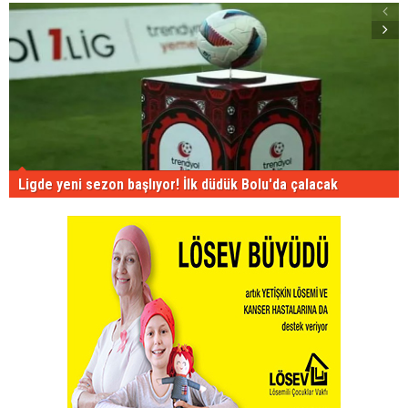
Ligde yeni sezon başlıyor! İlk düdük Bolu'da çalacak