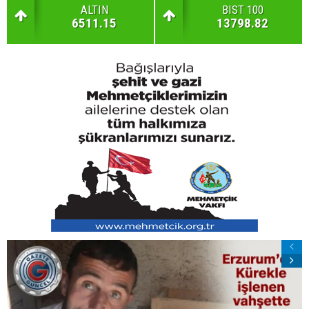
ALTIN
BIST 100
6511.15
13798.82