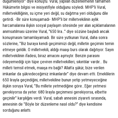
düğümleniyor" diye konuştu. Vural, yapılan düzenlemenin tamamen
Hükümetin bilgisi ve inisiyatifiyle olduğunu söyledi. MHP’li Vural,
milletvekilliğinin, su içme yeri değil, su dağıtma yeri olduğunu dile
getirdi. -Bir süre konuşamadı- MHP’li bir milletvekilinin aylık
harcamalarına ilişkin sosyal paylaşım sitesinde yer alan açıklamalarının
anımsatılması üzerine Vural, "650 lira..." diye sözüne başladı ancak
konuşmasını tamamlayamadı. Bir süre yutkunan Vural, daha sonra
sözlerine, "Biz buraya kendi geçimimizi değil, milletin geçimini temin
etmeye geldik. O milletvekili, aldığı maaşı burs olarak dağıtıyor. Sayın
milletvekilinin ifadesi, biraz amacını aşmıştır. Benzin parasını
ödeyemediği için tüpe çeviren milletvekilleri, sıkıntılar vardır... Bu
milleti temsil etmek, maaşa mı bağlı? Allah’a şükür, bize verilen
imkanlar da şükredeceğimiz imkanlardır" diye devam etti. Emeklilerin
650 lirayla geçindiğini, milletvekiline bunun yetip yetmeyeceğine
ilişkin soruya Vural, "Bu millete yetmediğine göre...Eğer yetmesi
gerekiyorsa da yeter. 680 lirayla geçinmesi gerekiyorsa, elbette
geçinilir" karşılığını verdi. Vural, sabah annesini ziyareti sırasında,
annesinin de "Böyle bir düzenleme nasıl oldu?" diye kendisine
sorduğunu anlattı.