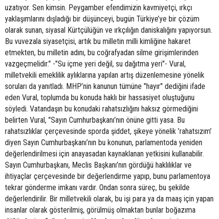
uzatıyor. Sen kimsin. Peygamber efendimizin kavmiyetçi, ırkçı
yaklaşımlarını dışladığı bir düşünceyi, bugün Türkiye’ye bir çözüm
olarak sunan, siyasal Kürtçülüğün ve ırkçılığın daniskalığını yapıyorsun.
Bu vuvezala siyasetçisi, artık bu milletin milli kimliğine hakaret
etmekten, bu milletin adını, bu coğrafyadan silme girişimlerinden
vazgeçmelidir." -"Su içme yeri değil, su dağıtma yeri"- Vural,
milletvekili emeklilik aylıklarına yapılan artış düzenlemesine yönelik
soruları da yanıtladı. MHP’nin kanunun tümüne "hayır" dediğini ifade
eden Vural, toplumda bu konuda haklı bir hassasiyet oluştuğunu
söyledi. Vatandaşın bu konudaki rahatsızlığını haksız görmediğini
belirten Vural, "Sayın Cumhurbaşkanı’nın önüne gitti yasa. Bu
rahatsızlıklar çerçevesinde sporda şiddet, şikeye yönelik ’rahatsızım’
diyen Sayın Cumhurbaşkanı’nın bu konunun, parlamentoda yeniden
değerlendirilmesi için anayasadan kaynaklanan yetkisini kullanabilir.
Sayın Cumhurbaşkanı, Meclis Başkanı’nın gördüğü haklılıklar ve
ihtiyaçlar çerçevesinde bir değerlendirme yapıp, bunu parlamentoya
tekrar gönderme imkanı vardır. Ondan sonra süreç, bu şekilde
değerlendirilir. Bir milletvekili olarak, bu işi para ya da maaş için yapan
insanlar olarak gösterilmiş, görülmüş olmaktan bunlar boğazıma