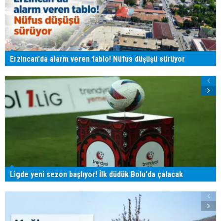
Erzincan'da alarm veren tablo! Nüfus düşüşü sürüyor
Ligde yeni sezon başlıyor! İlk düdük Bolu'da çalacak