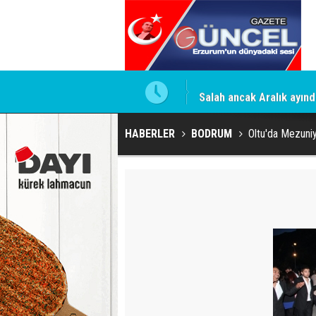
bin TL'ye kadar çıkıyor
Salah ancak Aralık ayın
HABERLER
BODRUM
Oltu'da Mezuni