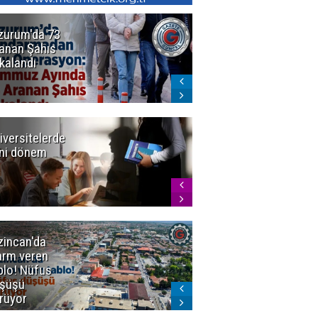
zurum'da 73
Bakan Gürlek
anan Şahıs
duyurdu! 7
kalandı
şirkete
kayyum atandı,
72 şüpheli
gözaltına
alındı
iversitelerde
Başkan
ni dönem
Sekmen'den
Tercih
Döneminde
Erzurum
Vurgusu
zincan'da
Meteoroloji
arm veren
uyardı!
blo! Nüfus
Doğu'ya yaz
şüşü
gelmeyecek
rüyor