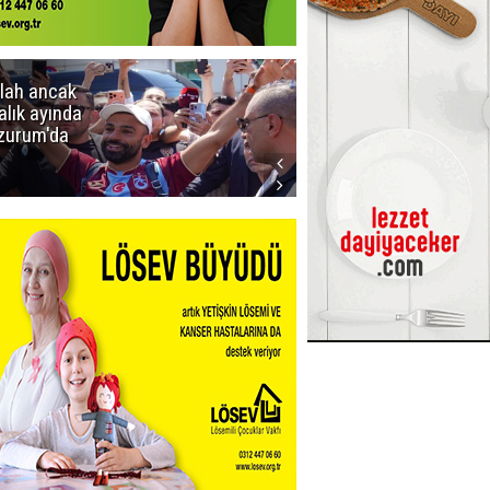
lah ancak
Erzurumspor
alık ayında
FK: Son
zurum'da
rötuşlar bunlar