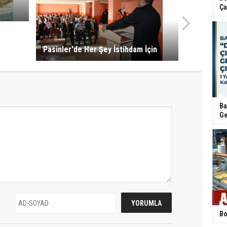
Ça
Pasinler'de Her Şey İstihdam İçin
Ba
Ge
Bo