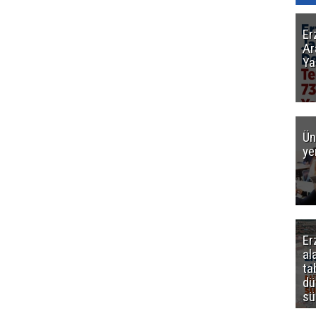
Er
Ar
Ya
Ün
ye
Er
al
ta
dü
sü