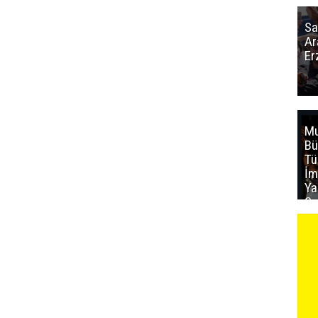
Sa
Ar
Er
Mu
Bü
T
İm
Ya
Sa