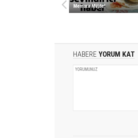
Memura Müjde!
HABERE
YORUM KAT