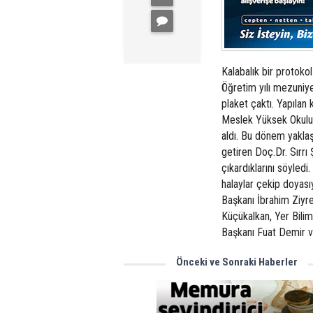
Kalabalık bir protoko
Öğretim yılı mezuniye
plaket çaktı. Yapılan
Meslek Yüksek Okulu ö
aldı. Bu dönem yaklaş
getiren Doç.Dr. Sırrı
çıkardıklarını söyled
halaylar çekip doyas
Başkanı İbrahim Ziyr
Küçükalkan, Yer Bilim
Başkanı Fuat Demir ve
Önceki ve Sonraki Haberler