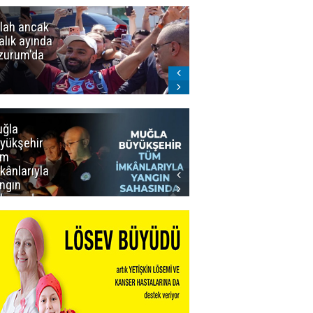
lah ancak
Erzurumspor
alık ayında
FK: Son
zurum'da
rötuşlar bunlar
ğla
Muğla
yükşehir
Büyükşehir’den
üm
Personeline
kânlarıyla
Rekor
ngın
Promosyon
hasında