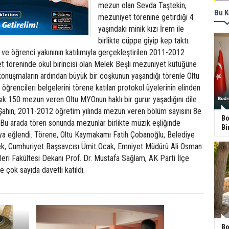
mezun olan Sevda Taştekin,
Bu K
mezuniyet törenine getirdiği 4
yaşındaki minik kızı İrem ile
birlikte cüppe giyip kep taktı.
l ve öğrenci yakınının katılımıyla gerçekleştirilen 2011-2012
t töreninde okul birincisi olan Melek Beşli mezuniyet kütüğüne
 konuşmaların ardından büyük bir coşkunun yaşandığı törenle Oltu
ğrencileri belgelerini törene katılan protokol üyelerinin elinden
ık 150 mezun veren Oltu MYOnun haklı bir gurur yaşadığını dile
 Şahin, 2011-2012 öğretim yılında mezun veren bölüm sayısını 8e
Bo
i. Bu arada tören sonunda mezunlar birlikte müzik eşliğinde
Bi
ıya eğlendi. Törene, Oltu Kaymakamı Fatih Çobanoğlu, Belediye
ek, Cumhuriyet Başsavcısı Ümit Ocak, Emniyet Müdürü Ali Osman
leri Fakültesi Dekanı Prof. Dr. Mustafa Sağlam, AK Parti İlçe
 çok sayıda davetli katıldı.
Bo