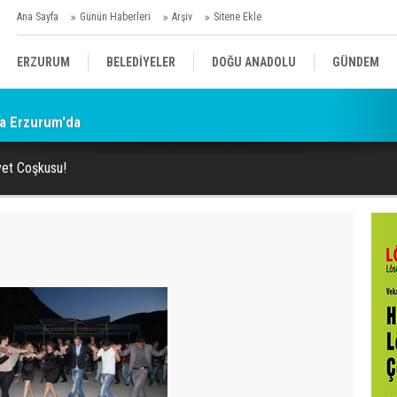
Ana Sayfa
Günün Haberleri
Arşiv
Sitene Ekle
ERZURUM
BELEDİYELER
DOĞU ANADOLU
GÜNDEM
da Erzurum'da
SİYASET
AFAD/ SAVAŞ
SPOR
yet Coşkusu!
KÜLTÜR/SANAT//MAĞAZİN
BODRUM