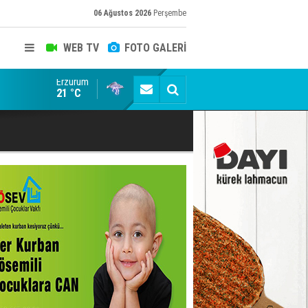
06 Ağustos 2026
Perşembe
WEB TV
FOTO GALERİ
Erzurum
ADALET BAKANI AKIN GÜRLEK'E AÇIK İHBAR! BAKIRC
21 °C