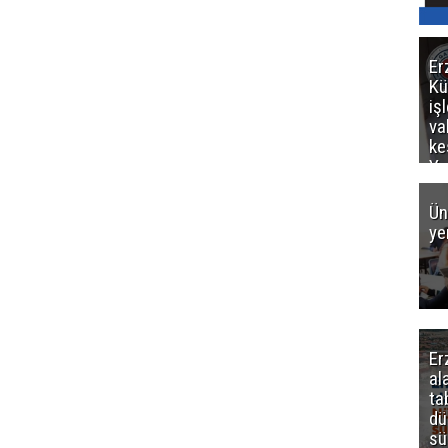
Er
Kü
iş
va
ke
Ya
ce
Ün
ye
Er
al
ta
dü
sü