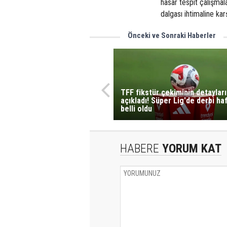
hasar tespit çalışmala
dalgası ihtimaline karş
Önceki ve Sonraki Haberler
TFF fikstür çekiminin detayları
açıkladı! Süper Lig'de derbi haf
belli oldu
HABERE
YORUM KAT