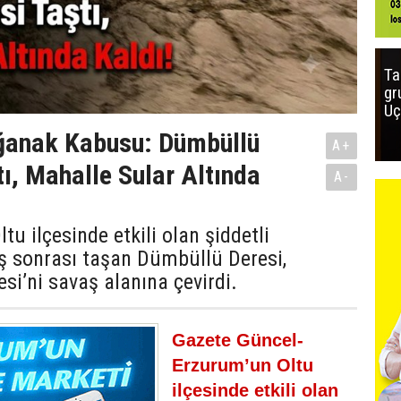
Ta
gr
Uç
ağanak Kabusu: Dümbüllü
A+
tı, Mahalle Sular Altında
A-
tu ilçesinde etkili olan şiddetli
ş sonrası taşan Dümbüllü Deresi,
si’ni savaş alanına çevirdi.
Gazete Güncel-
Erzurum’un Oltu
ilçesinde etkili olan