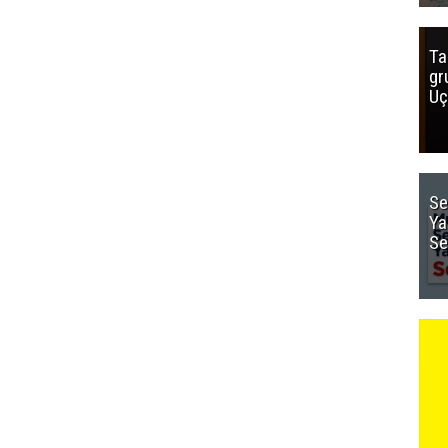
Ta
gr
Uç
Se
Ya
Se