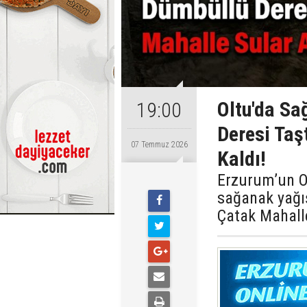
Oltu'da S
19:00
Deresi Taş
07 Temmuz 2026
Kaldı!
Erzurum’un Ol
sağanak yağı
Çatak Mahalle