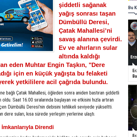
şiddetli sağanak
Bu K
yağış sonrası taşan
Dümbüllü Deresi,
Çatak Mahallesi’ni
savaş alanına çevirdi.
Ev ve ahırların sular
altında kaldığı
yan eden Muhtar Engin Taşkın, "Dere
Er
dığı için en küçük yağışta bu felaketi
Ba
erek yetkililere acil çağrıda bulundu.
ine bağlı Çatak Mahallesi, öğleden sonra aniden bastıran şiddetli
oldu. Saat 16.00 sıralarında başlayan ve etkisini hızla artıran
en Dümbüllü Deresi'nin debisini tehlikeli seviyede yükseltti.
n dere suları, kısa sürede yerleşim yerlerine ulaştı.
 İmkanlarıyla Direndi
Er