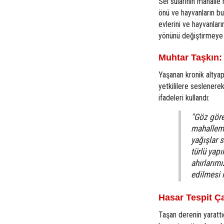
Sel sularının mahalle
önü ve hayvanların bul
evlerini ve hayvanları
yönünü değiştirmeye ç
Muhtar Taşkın: 
Yaşanan kronik altyap
yetkililere seslenere
ifadeleri kullandı:
"Göz göre
mahallemi
yağışlar s
türlü yapı
ahırlarım
edilmesi i
Hasar Tespit Ç
Taşan derenin yarattı