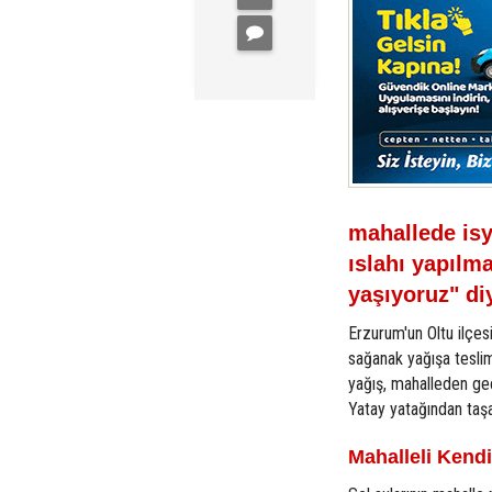
mahallede is
ıslahı yapılma
yaşıyoruz" diy
Erzurum'un Oltu ilçes
sağanak yağışa teslim 
yağış, mahalleden geç
Yatay yatağından taşa
Mahalleli Kendi