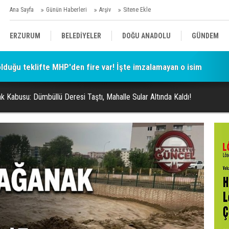
Ana Sayfa
Günün Haberleri
Arşiv
Sitene Ekle
ERZURUM
BELEDİYELER
DOĞU ANADOLU
GÜNDEM
 olduğu teklifte MHP'den fire var! İşte imzalamayan o isim
SİYASET
AFAD/ SAVAŞ
SPOR
k Kabusu: Dümbüllü Deresi Taştı, Mahalle Sular Altında Kaldı!
KÜLTÜR/SANAT//MAĞAZİN
BODRUM