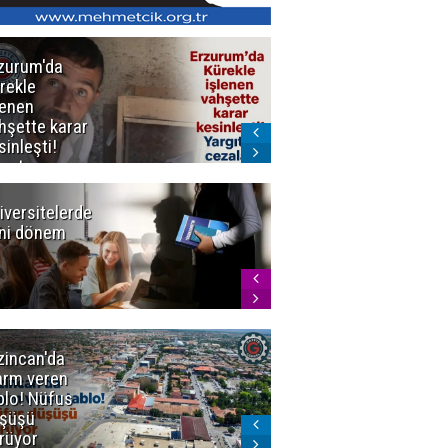
zurum'da
Erzurum dâhil
rekle
Çok Sayıda
lenen
İlde
hşette karar
Uyuşturucuya
sinleşti!
Darbe
rgıtay
zaları onadı
iversitelerde
Başkan
ni dönem
Sekmen'den
Tercih
Döneminde
Erzurum
Vurgusu
zincan'da
Meteoroloji
arm veren
uyardı!
blo! Nüfus
Doğu'ya yaz
şüşü
gelmeyecek
rüyor