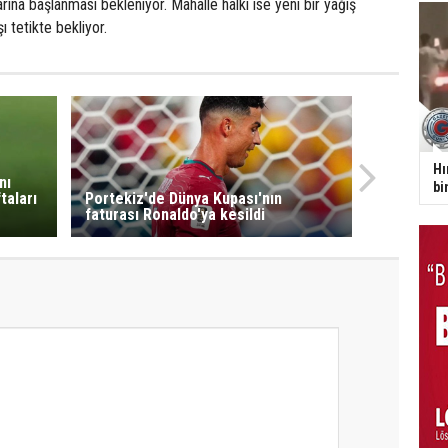
rına başlanması bekleniyor. Mahalle halkı ise yeni bir yağış
ı tetikte bekliyor.
Hı
nı
bi
taları
Portekiz'de Dünya Kupası'nın
faturası Ronaldo'ya kesildi