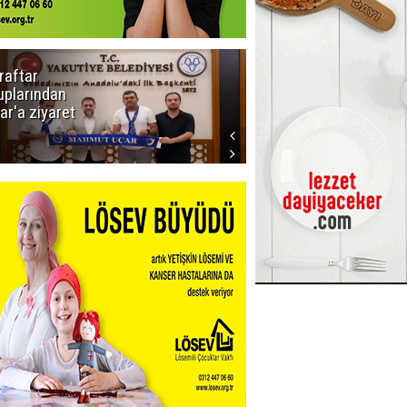
raftar
Ligde yeni
uplarından
sezon
ar'a ziyaret
başlıyor! İlk
düdük Bolu'da
çalacak