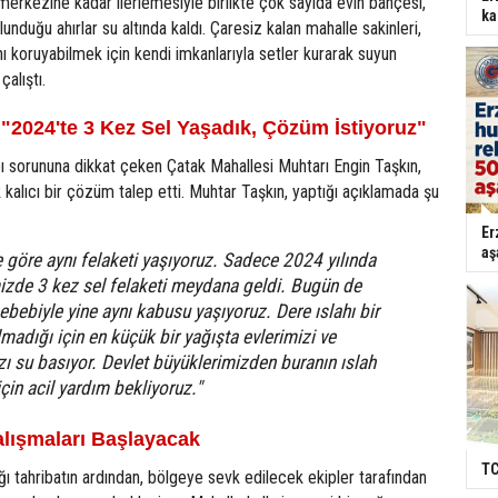
 merkezine kadar ilerlemesiyle birlikte çok sayıda evin bahçesi,
ka
unduğu ahırlar su altında kaldı. Çaresiz kalan mahalle sakinleri,
nı koruyabilmek için kendi imkanlarıyla setler kurarak suyun
alıştı.
"2024'te 3 Kez Sel Yaşadık, Çözüm İstiyoruz"
ı sorununa dikkat çeken Çatak Mahallesi Muhtarı Engin Taşkın,
k kalıcı bir çözüm talep etti. Muhtar Taşkın, yaptığı açıklamada şu
Er
aş
 göre aynı felaketi yaşıyoruz. Sadece 2024 yılında
zde 3 kez sel felaketi meydana geldi. Bugün de
ebebiyle yine aynı kabusu yaşıyoruz. Dere ıslahı bir
lmadığı için en küçük bir yağışta evlerimizi ve
ızı su basıyor. Devlet büyüklerimizden buranın ıslah
çin acil yardım bekliyoruz."
alışmaları Başlayacak
TC
ğı tahribatın ardından, bölgeye sevk edilecek ekipler tarafından