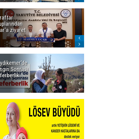
raftar
Ligde yeni
uplarından
sezon
ar'a ziyaret
başlıyor! İlk
düdük Bolu'da
çalacak
ydikemer'de
Muğla
ngın Sonrası
Büyükşehir
ferberlik
Tüm
İmkânlarıyla
Yangın
Sahasında