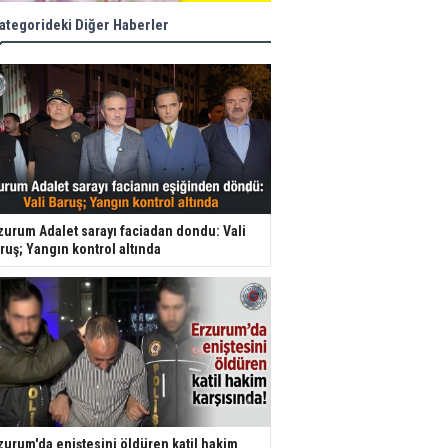
ategorideki Diğer Haberler
zurum Adalet sarayı faciadan dondu: Vali
ruş; Yangın kontrol altında
zurum'da eniştesini öldüren katil hakim