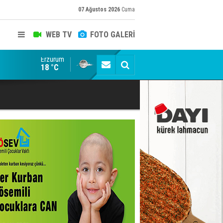
07 Ağustos 2026
Cuma
WEB TV
FOTO GALERİ
Erzurum
Siyaset-Sermaye Çizgisinde Haklılığın Resmi: Selami Al
18 °C